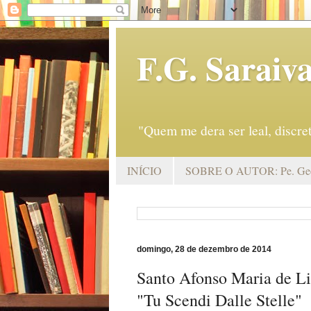
F.G. Saraiv
"Quem me dera ser leal, discr
INÍCIO
SOBRE O AUTOR: Pe. Geo
domingo, 28 de dezembro de 2014
Santo Afonso Maria de Lig
"Tu Scendi Dalle Stelle"