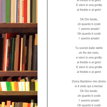
al freddo e al gelo!
E vieni in una grotta
al freddo e al gelo!
Oh Dio beato,
oh quanto ti costò
l’ avermi amato!
Oh quanto ti costò
l’ avermi amato!
Tu scendi dalle stelle
oh Re del cielo,
e vieni in una grotta
al freddo e al gelo!
E vieni in una grotta
al freddo e al gelo!
Dolce Bambino mio divino
io ti vedo qui a tremar.
Oh Dio beato,
oh quanto ti costò
l’ avermi amato!
Oh quanto ti costò