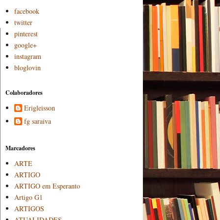
facebook
twitter
pinterest
google+
instagram
bloglovin
Colaboradores
Erigleisson
fg saraiva
Marcadores
ARTE
ARTIGO
ARTIGO em Esperanto
Artigo G1
ARTIGOS
ATUALIDADES