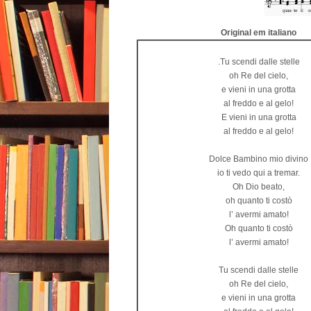
Original em italiano
.Tu scendi dalle stelle
oh Re del cielo,
e vieni in una grotta
al freddo e al gelo!
E vieni in una grotta
al freddo e al gelo!
Dolce Bambino mio divino
io ti vedo qui a tremar.
Oh Dio beato,
oh quanto ti costò
l’ avermi amato!
Oh quanto ti costò
l’ avermi amato!
Tu scendi dalle stelle
oh Re del cielo,
e vieni in una grotta