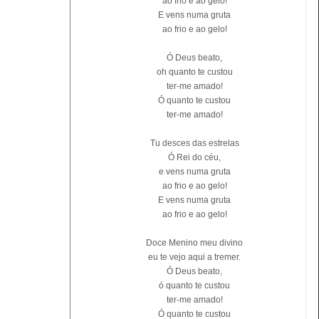
ao frio e ao gelo!
E vens numa gruta
ao frio e ao gelo!
Ó Deus beato,
oh quanto te custou
ter-me amado!
Ó quanto te custou
ter-me amado!
Tu desces das estrelas
Ó Rei do céu,
e vens numa gruta
ao frio e ao gelo!
E vens numa gruta
ao frio e ao gelo!
Doce Menino meu divino
eu te vejo aqui a tremer.
Ó Deus beato,
ó quanto te custou
ter-me amado!
Ó quanto te custou