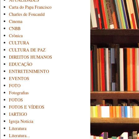
Carta do Papa Francisco
Charles de Foucauld
Cinema
CNBB
Crônica
CULTURA
CULTURA DE PAZ
DIREITOS HUMANOS
EDUCAÇÃO
ENTRETENIMENTO
EVENTOS
FOTO
Fotografias
FOTOS
FOTOS E VÍDEOS
IARTIGO
Igreja Notícia
Literatura
Literatura...