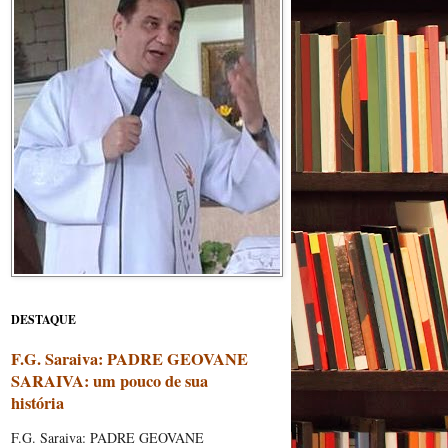
DESTAQUE
F.G. Saraiva: PADRE GEOVANE
SARAIVA: um pouco de sua
história
F.G. Saraiva: PADRE GEOVANE