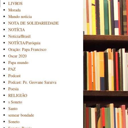
LIVROS
Morada
Mundo notícia
NOTA DE SOLIDARIEDADE
NOTÍCIA
Notícia/Brasil
NOTÍCIA/Paróquia
Oração: Papa Francisco
Oscar 2020
Papa mundo
PAZ
Podcast
Podcast: Pe. Geovane Saraiva
Poesia
RELIGIÃO
s Soneto
Santo
semear bondade
Soneto