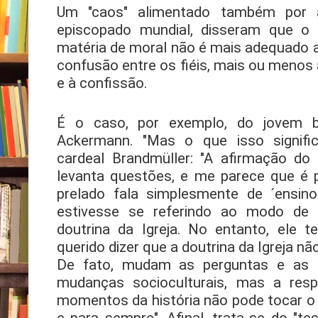
Um "caos" alimentado também por a
episcopado mundial, disseram que o 
matéria de moral não é mais adequado 
confusão entre os fiéis, mais ou menos
e à confissão.
É o caso, por exemplo, do jovem b
Ackermann. "Mas o que isso significa
cardeal Brandmüller: "A afirmação do 
levanta questões, e me parece que é p
prelado fala simplesmente de ´ensino
estivesse se referindo ao modo de m
doutrina da Igreja. No entanto, ele t
querido dizer que a doutrina da Igreja 
De fato, mudam as perguntas e as
mudanças socioculturais, mas a res
momentos da história não pode tocar o 
e para sempre". Afinal, trata-se do "