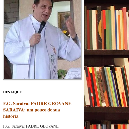
DESTAQUE
F.G. Saraiva: PADRE GEOVANE
SARAIVA: um pouco de sua
história
F.G. Saraiva: PADRE GEOVANE