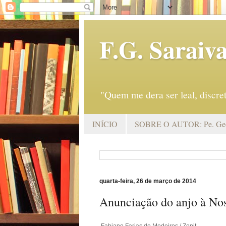
F.G. Saraiv
"Quem me dera ser leal, discr
INÍCIO
SOBRE O AUTOR: Pe. Geo
quarta-feira, 26 de março de 2014
Anunciação do anjo à No
Fabiano Farias de Medeiros / Zenit