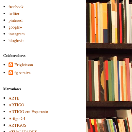
facebook
twitter
pinterest
google+
instagram
bloglovin
Colaboradores
Erigleisson
fg saraiva
Marcadores
ARTE
ARTIGO
ARTIGO em Esperanto
Artigo G1
ARTIGOS
ATUALIDADES