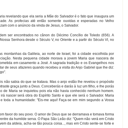
ria revelando que ela seria a Mãe do Salvador é o fato que inaugura um
ade. As profecias até então somente ouvidas e esperadas no Velho
zam com o anúncio da vinda de Jesus, o Salvador.
podem ser encontrados no cânon do Décimo Concílio de Toledo (656). A
Nossa Senhora desde o Século V, no Oriente e a partir do Século VI, no
 montanhas da Galileia, ao norte de Israel, foi a cidade escolhida por
ciação. Nesta pequena cidade morava a jovem Maria que nascera de
ometida em casamento a José. A sagrada tradição e os Evangelhos nos
r de seus afazeres quando recebeu a visita do Anjo Gabriel que lhe diz:
go".
s não sabia do que se tratava. Mas o anjo estão lhe revelou o propósito
traste graça junto a Deus. Conceberás e darás à luz um filho, e lhe porás
ão de Maria se inquietou pois ela não havia conhecido nenhum homem.
rá nascer será obra do Espírito Santo e que ele será o Salvador. Maria
 e toda a humanidade: "Eis-me aqui! Faça-se em mim segundo a Vossa
 em favor do seu povo. O amor de Deus que se derramava e tomava forma
o ventre da humilde serva. O Papa São Leão diz: "Quem não verá em Cristo
vem da aldeia, acha-se tão pouca coisa..., mas em Cristo sente-se forte e