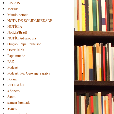
LIVROS
Morada
Mundo notícia
NOTA DE SOLIDARIEDADE
NOTÍCIA
Notícia/Brasil
NOTÍCIA/Paróquia
Oração: Papa Francisco
Oscar 2020
Papa mundo
PAZ
Podcast
Podcast: Pe. Geovane Saraiva
Poesia
RELIGIÃO
s Soneto
Santo
semear bondade
Soneto