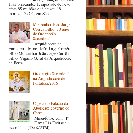
Tian brincando. Tempestade de neve
afeta 85 milhões e já deixou 18
mortos. Do G1, em São...
Monsenhor João Jorge
Corrêa Filho: 30 anos
de Ordenação
Sacerdotal
Arquidiocese de
Fortaleza Mons. João Jorge Corrêa
Filho Monsenhor João Jorge Corrêa
Filho, Vigário Geral da Arquidiocese
de Fortal...
Ordenação Sacerdotal
na Arquidiocese de
Fortaleza/2016
Capela do Palácio da
Abolição: governo do
Ceará
Missa/fotos, com 1ª
Dama Lia Freitas e
assembleia (15/04/2024).