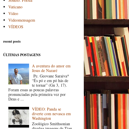
Soneto: Poesia
Vaticano
Vídeo
Videomensagem
VÍDEOS
recent posts
ÚLTIMAS POSTAGENS
A aventura do amor em
Jesus de Nazaré
Pe. Geovane Saraiva*
“És pó e em pó hás de
te tornar” (Gn 3, 17).
Foram essas as poucas palavras
pronunciadas pela primeira vez por
Deus e ...
VÍDEO: Panda se
diverte com nevasca em
Washington
Zoológico Smithsonian
divulga imagens de Tian