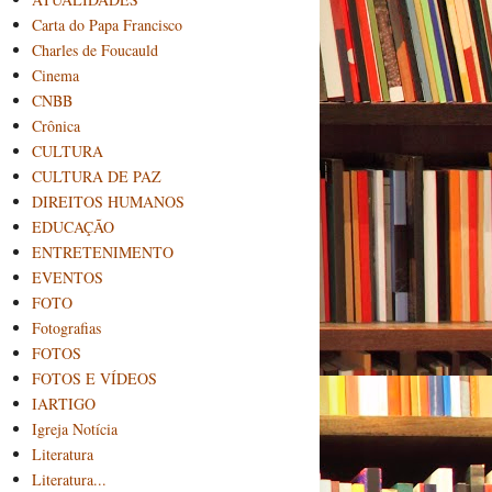
Carta do Papa Francisco
Charles de Foucauld
Cinema
CNBB
Crônica
CULTURA
CULTURA DE PAZ
DIREITOS HUMANOS
EDUCAÇÃO
ENTRETENIMENTO
EVENTOS
FOTO
Fotografias
FOTOS
FOTOS E VÍDEOS
IARTIGO
Igreja Notícia
Literatura
Literatura...