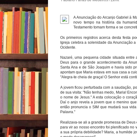
A Anunciação do Arcanjo Gabriel à Ma
novo tempo na história da humanid
Testamento tomam forma e se concreti
Os primeiros registros acerca desta festa 
Igreja celebra a solenidade da Anunciação a 
Ocidente.
Nazaré, uma pequena cidade situada entre as
Deus para o grande acontecimento da Anun
Santa Ana e de São Joaquim e havia sido pr
apontam que Maria estava em sua casa a cuida
"Alegra-te cheia de graça! O Senhor está conti
A jovem ficou perturbada com a saudação, poi
de sua visita: "Não tenhas medo, Maria! Encon
o nome de Jesus." A esta colocação o coraç
Daí o anjo revela a jovem que o menino que i
então pronuncia o SIM que mudará sua vida
Palavra."
Realizava-se ali a grande promessa de Deus
para vir ao nosso encontro foi plenificado n
a sua própria debilidade? Maria, a humilde jo
o medo desaparece!"