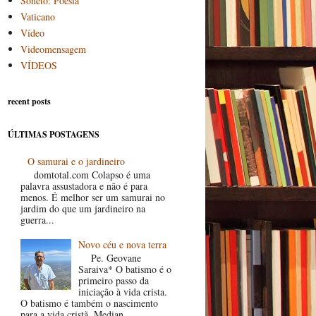
Soneto: Poesia
Vaticano
Vídeo
Videomensagem
VÍDEOS
recent posts
ÚLTIMAS POSTAGENS
O samurai e o jardineiro
domtotal.com Colapso é uma
palavra assustadora e não é para
menos. É melhor ser um samurai no
jardim do que um jardineiro na
guerra...
Novo céu e nova terra
Pe. Geovane
Saraiva* O batismo é o
primeiro passo da
iniciação à vida crista.
O batismo é também o nascimento
para a vida cristã. Median...