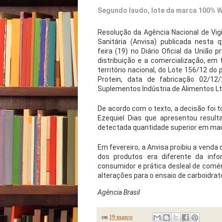
Segundo laudo, lote da marca 100% W
Resolução da Agência Nacional de Vigi
Sanitária (Anvisa) publicada nesta q
feira (19) no Diário Oficial da União p
distribuição e a comercialização, em 
território nacional, do Lote 156/12 d
Protein, data de fabricação 02/12
Suplementos Indústria de Alimentos Lt
De acordo com o texto, a decisão foi
Ezequiel Dias que apresentou resulta
detectada quantidade superior em mais
Em fevereiro, a Anvisa proibiu a venda
dos produtos era diferente da inf
consumidor e prática desleal de comé
alterações para o ensaio de carboidrat
Agência Brasil
on
19 março