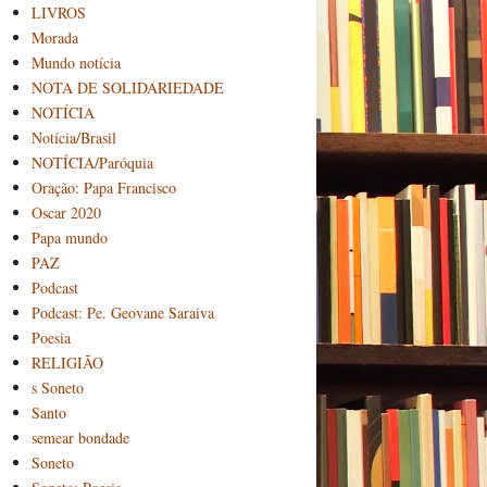
LIVROS
Morada
Mundo notícia
NOTA DE SOLIDARIEDADE
NOTÍCIA
Notícia/Brasil
NOTÍCIA/Paróquia
Oração: Papa Francisco
Oscar 2020
Papa mundo
PAZ
Podcast
Podcast: Pe. Geovane Saraiva
Poesia
RELIGIÃO
s Soneto
Santo
semear bondade
Soneto