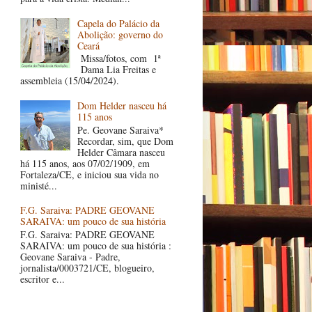
Capela do Palácio da
Abolição: governo do
Ceará
Missa/fotos, com 1ª
Dama Lia Freitas e
assembleia (15/04/2024).
Dom Helder nasceu há
115 anos
Pe. Geovane Saraiva*
Recordar, sim, que Dom
Helder Câmara nasceu
há 115 anos, aos 07/02/1909, em
Fortaleza/CE, e iniciou sua vida no
ministé...
F.G. Saraiva: PADRE GEOVANE
SARAIVA: um pouco de sua história
F.G. Saraiva: PADRE GEOVANE
SARAIVA: um pouco de sua história :
Geovane Saraiva - Padre,
jornalista/0003721/CE, blogueiro,
escritor e...