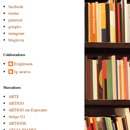
facebook
twitter
pinterest
google+
instagram
bloglovin
Colaboradores
Erigleisson
fg saraiva
Marcadores
ARTE
ARTIGO
ARTIGO em Esperanto
Artigo G1
ARTIGOS
ATUALIDADES