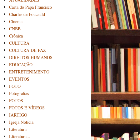
Carta do Papa Francisco
Charles de Foucauld
Cinema
CNBB
Crônica
CULTURA
CULTURA DE PAZ
DIREITOS HUMANOS
EDUCAÇÃO
ENTRETENIMENTO
EVENTOS
FOTO
Fotografias
FOTOS
FOTOS E VÍDEOS
IARTIGO
Igreja Notícia
Literatura
Literatura...