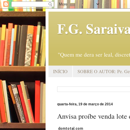
F.G. Saraiv
"Quem me dera ser leal, discr
INÍCIO
SOBRE O AUTOR: Pe. Geo
quarta-feira, 19 de março de 2014
Anvisa proíbe venda lote
domtotal.com