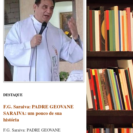
DESTAQUE
F.G. Saraiva: PADRE GEOVANE
SARAIVA: um pouco de sua
história
F.G. Saraiva: PADRE GEOVANE