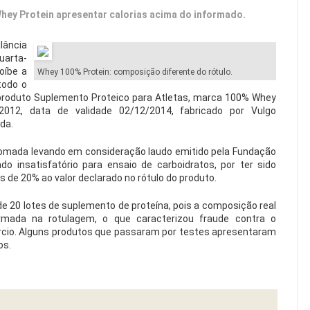
hey Protein apresentar calorias acima do informado.
lância
uarta-
roíbe a
Whey 100% Protein: composição diferente do rótulo.
todo o
o produto Suplemento Proteico para Atletas, marca 100% Whey
/2012, data de validade 02/12/2014, fabricado por Vulgo
da.
 tomada levando em consideração laudo emitido pela Fundação
do insatisfatório para ensaio de carboidratos, por ter sido
 de 20% ao valor declarado no rótulo do produto.
 de 20 lotes de suplemento de proteína, pois a composição real
ormada na rotulagem, o que caracterizou fraude contra o
rcio. Alguns produtos que passaram por testes apresentaram
os.