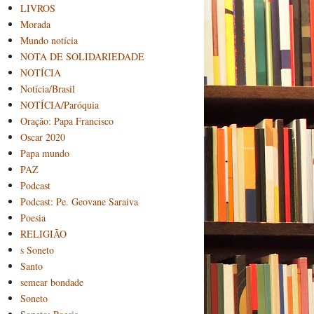
LIVROS
Morada
Mundo notícia
NOTA DE SOLIDARIEDADE
NOTÍCIA
Notícia/Brasil
NOTÍCIA/Paróquia
Oração: Papa Francisco
Oscar 2020
Papa mundo
PAZ
Podcast
Podcast: Pe. Geovane Saraiva
Poesia
RELIGIÃO
s Soneto
Santo
semear bondade
Soneto