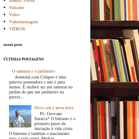
Soneto: Poesia
Vaticano
Vídeo
Videomensagem
VÍDEOS
recent posts
ÚLTIMAS POSTAGENS
O samurai e o jardineiro
domtotal.com Colapso é uma
palavra assustadora e não é para
menos. É melhor ser um samurai no
jardim do que um jardineiro na
guerra...
Novo céu e nova terra
Pe. Geovane
Saraiva* O batismo é o
primeiro passo da
iniciação à vida crista.
O batismo é também o nascimento
para a vida cristã. Median...