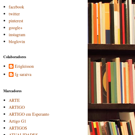
facebook
twitter
pinterest
google+
instagram
bloglovin
Colaboradores
Erigleisson
fg saraiva
Marcadores
ARTE
ARTIGO
ARTIGO em Esperanto
Artigo G1
ARTIGOS
ATUALIDADES