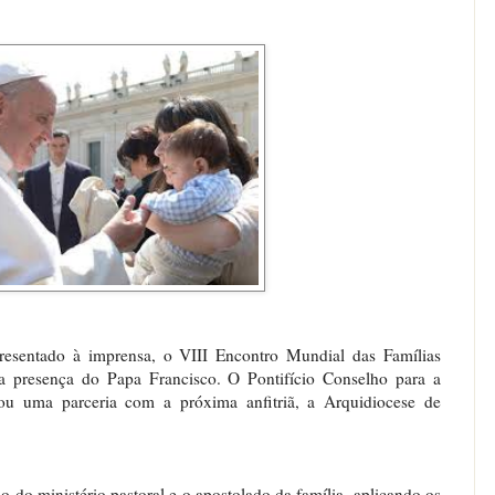
esentado à imprensa, o VIII Encontro Mundial das Famílias
a presença do Papa Francisco. O Pontifício Conselho para a
nou uma parceria com a próxima anfitriã, a Arquidiocese de
do ministério pastoral e o apostolado da família, aplicando os