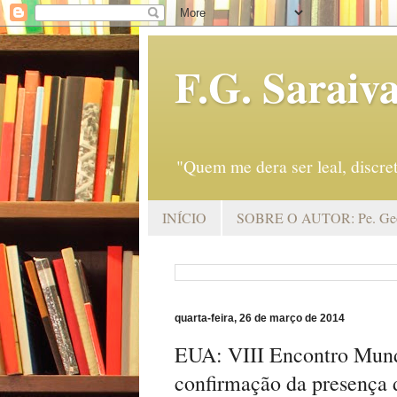
F.G. Saraiv
"Quem me dera ser leal, discr
INÍCIO
SOBRE O AUTOR: Pe. Geo
quarta-feira, 26 de março de 2014
EUA: VIII Encontro Mundi
confirmação da presença 