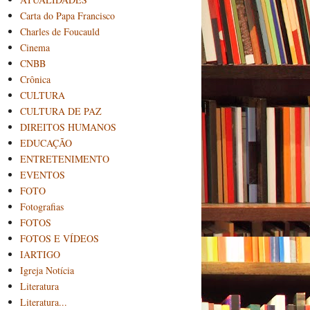
Carta do Papa Francisco
Charles de Foucauld
Cinema
CNBB
Crônica
CULTURA
CULTURA DE PAZ
DIREITOS HUMANOS
EDUCAÇÃO
ENTRETENIMENTO
EVENTOS
FOTO
Fotografias
FOTOS
FOTOS E VÍDEOS
IARTIGO
Igreja Notícia
Literatura
Literatura...