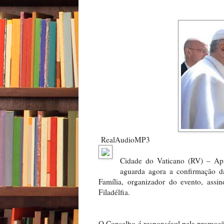
RealAudioMP3
Cidade do Vaticano (RV) – Apr
aguarda agora a confirmação d
Família, organizador do evento, assi
Filadélfia.
O Conselho é responsável pela promoção 