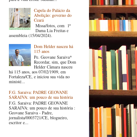
Capela do Palácio da
Abolição: governo do
Ceará
Missa/fotos, com 1ª
Dama Lia Freitas e
assembleia (15/04/2024).
Dom Helder nasceu há
115 anos
Pe. Geovane Saraiva*
Recordar, sim, que Dom
Helder Câmara nasceu
há 115 anos, aos 07/02/1909, em
Fortaleza/CE, e iniciou sua vida no
ministé...
F.G. Saraiva: PADRE GEOVANE
SARAIVA: um pouco de sua história
F.G. Saraiva: PADRE GEOVANE
SARAIVA: um pouco de sua história :
Geovane Saraiva - Padre,
jornalista/0003721/CE, blogueiro,
escritor e...