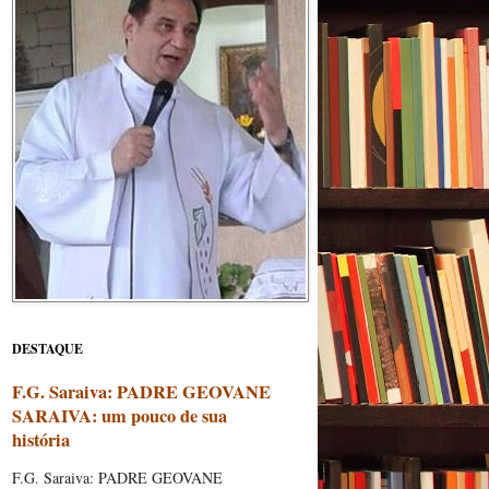
DESTAQUE
F.G. Saraiva: PADRE GEOVANE
SARAIVA: um pouco de sua
história
F.G. Saraiva: PADRE GEOVANE