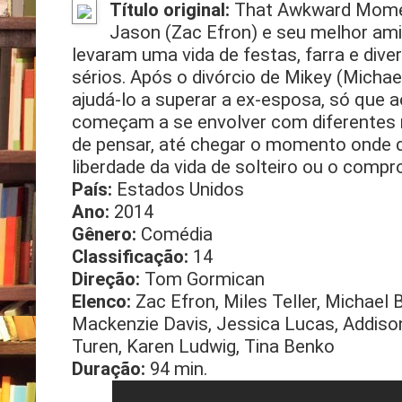
Título original:
That Awkward Mom
Jason (Zac Efron) e seu melhor amig
levaram uma vida de festas, farra e div
sérios. Após o divórcio de Mikey (Michae
ajudá-lo a superar a ex-esposa, só que
começam a se envolver com diferentes 
de pensar, até chegar o momento onde d
liberdade da vida de solteiro ou o com
País:
Estados Unidos
Ano:
2014
Gênero:
Comédia
Classificação:
14
Direção:
Tom Gormican
Elenco:
Zac Efron, Miles Teller, Michael 
Mackenzie Davis, Jessica Lucas, Addison 
Turen, Karen Ludwig, Tina Benko
Duração:
94 min.