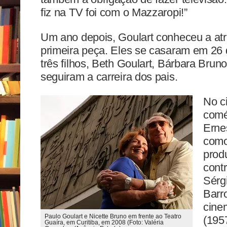
fiz na TV foi com o Mazzaropi!”
Um ano depois, Goulart conheceu a atri
primeira peça. Eles se casaram em 26 d
três filhos, Beth Goulart, Bárbara Brun
seguiram a carreira dos pais.
No c
comé
Erne
como 
produ
cont
Sérgi
Barr
cine
Paulo Goulart e Nicette Bruno em frente ao Teatro
(195
Guaíra, em Curitiba, em 2008 (Foto: Valéria