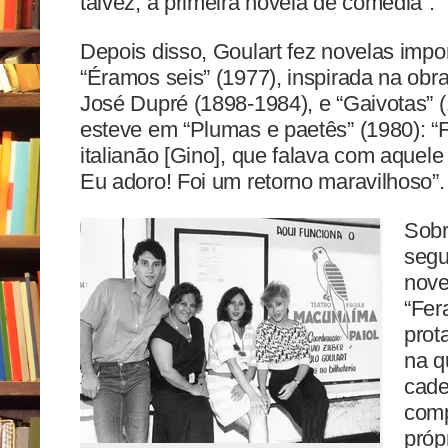
talvez, a primeira novela de comédia”.
Depois disso, Goulart fez novelas impo
“Éramos seis” (1977), inspirada na obr
José Dupré (1898-1984), e “Gaivotas” 
esteve em “Plumas e paetês” (1980): “F
italianão [Gino], que falava com aquele
Eu adoro! Foi um retorno maravilhoso”.
Sobr
segu
nove
“Fer
prot
na q
cade
comp
próp