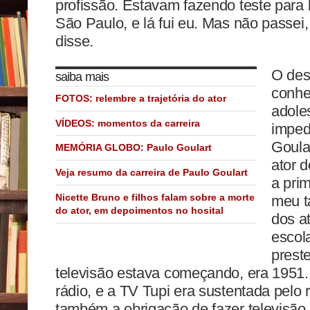
profissão. Estavam fazendo teste para 
São Paulo, e lá fui eu. Mas não passei,
disse.
O des
saiba mais
conhe
FOTOS: relembre a trajetória do ator
adole
VÍDEOS: momentos da carreira
imped
Goular
MEMÓRIA GLOBO: Paulo Goulart
ator 
Veja resumo da carreira de Paulo Goulart
a pri
Nicette Bruno e filhos falam sobre a morte
meu ta
do ator, em depoimentos no hosital
dos a
escol
prest
televisão estava começando, era 1951
rádio, e a TV Tupi era sustentada pelo 
também a obrigação de fazer televisão