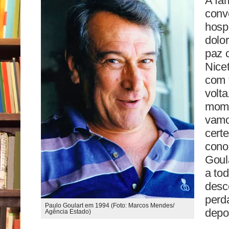
A fam
conv
hospi
dolo
paz 
Nicet
com 
volt
mome
vamo
cert
cono
Goula
a to
desc
perd
Paulo Goulart em 1994 (Foto: Marcos Mendes/
depo
Agência Estado)