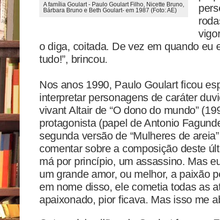
A família Goulart - Paulo Goulart Filho, Nicette Bruno,
pers
Bárbara Bruno e Beth Goulart- em 1987 (Foto: AE)
roda
vigo
o diga, coitada. De vez em quando eu 
tudo!”, brincou.
Nos anos 1990, Paulo Goulart ficou e
interpretar personagens de caráter duv
vivant Altair de “O dono do mundo” (19
protagonista (papel de Antonio Fagund
segunda versão de “Mulheres de areia”
comentar sobre a composição deste úl
má por princípio, um assassino. Mas e
um grande amor, ou melhor, a paixão p
em nome disso, ele cometia todas as a
apaixonado, pior ficava. Mas isso me a