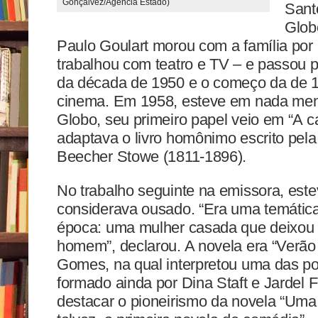
Gonçalvez/Agência Estado)
Sant
Glob
Paulo Goulart morou com a família por
trabalhou com teatro e TV – e passou pe
da década de 1950 e o começo da de 1
cinema. Em 1958, esteve em nada meno
Globo, seu primeiro papel veio em “A 
adaptava o livro homônimo escrito pela
Beecher Stowe (1811-1896).
No trabalho seguinte na emissora, este
considerava ousado. “Era uma temática
época: uma mulher casada que deixou o
homem”, declarou. A novela era “Verão
Gomes, na qual interpretou uma das p
formado ainda por Dina Staft e Jardel
destacar o pioneirismo da novela “Uma 