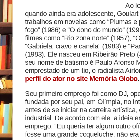
Ao lo
quando ainda era adolescente, Goulart
trabalhos em novelas como “Plumas e 
fogo” (1986) e “O dono do mundo” (199
filmes como “Rio zona norte” (1957), 
“Gabriela, cravo e canela” (1983) e “P
(1983). Ele nasceu em Ribeirão Preto 
seu nome de batismo é Paulo Afonso M
emprestado de um tio, o radialista Airt
perfil do ator no site Memória Globo
.
Seu primeiro emprego foi como DJ, ope
fundada por seu pai, em Olímpia, no inte
antes de se iniciar na carreira artística
industrial. De acordo com ele, a ideia e
emprego. “Eu queria ter algum outro of
fosse uma grande coqueluche, não er