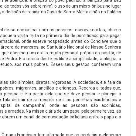
e me abençoe: a oração do povo pedindo a bênção para seu
o: de todos vós sobre mim”; o uso de um micro-ônibus no lugar
pa; a decisão de residir na Casa de Santa Marta e não no Palácio
l de se comunicar com as pessoas: escreve cartas, chama
taque a visita feita no primeiro dia de pontificado para pagar
rnacional, onde esteve hospedado antes do Conclave que o
cárcere de menores, ao Santuário Nacional de Nossa Senhora
que escolheu um estilo muito pessoal, próprio do pastor, de
e Pedro. E a marca deste estilo é a simplicidade, a alegria, a
retudo, aos mais pobres. Esses seus gestos conferem uma
las são simples, diretas, vigorosas. À sociedade, ele fala da
pobres, migrantes, anciãos e crianças. Recorda a todos que,
da pessoa e é a partir dela que se deve pensar e planejar a
e fala de sair de si mesma, de ir às periferias existenciais e
ospital de campanha”, onde as pessoas são acolhidas,
 e amadas. Na missa diária de um papa, pela primeira vez, as
 e abrem um canal de comunicação cotidiana entre o papa e a
. O papa Francisco tem afirmado que os cardeais o elegeram