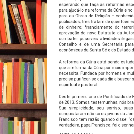
esperando que faça as reformas espe
para ajudá-lo na reforma da Cúria e no 
para as Obras de Religião – conhecid
publicados, três tratam de questões e
de dinheiro; financiamento do terr
aprovação do novo Estatuto da Autor
combater possíveis atividades ilegai
Conselho e de uma Secretaria para 
econômicas da Santa Sé e do Estado d
A reforma da Cúria está sendo estud
que a reforma da Cúria por mais impor
necessita. Fundada por homens e mulhe
precisa purificar-se cada dia e buscar 
espiritual e pastoral.
Deste primeiro ano de Pontificado de F
de 2013. Somos testemunhas, nós brasi
Sua simplicidade, seu sorriso, suas
conquistaram não só os jovens da Jorn
Francisco tem razão quando disse: "os
verdadeira, papa Francisco: foi o senh