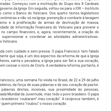
radas. Começou com a instituição do Grupo dos 8 Cardeais
governo da Igreja. Em seguida, voltou-se para o IOR – Instituto
o como o Banco do Vaticano. Dos quatro textos legislativos
conômicas e não só na Igreja: prevenção e combate à lavagem
orismo e à proliferação de armas de destruição de massa;
idade de Informação Financeira do Vaticano para prevenir e
s no campo financeiro, e, agora, recentemente, a criação do
supervisionar e coordenar as atividades administrativas-
o Vaticano.
ada com cuidado e sem pressa. O papa Francisco tem falado
tante que seja, é um dos aspectos da reforma de que a Igreja
res, santa e pecadora, a Igreja para ser fiel a sua vocação,
sem cessar o rosto de Cristo. A verdadeira reforma, portanto, é
rancisco, uma semana foi vivida no Brasil, de 22 a 29 de julho
leiros, da força de suas palavras e de seu coração de pastor.
 palavras diretas, incisivas, sua proximidade às pessoas,
ada Mundial da Juventude, mas todo o povo brasileiro. O papa
 brasileiros ´roubaram” meu coração". A recíproca também, é
or quem primeiro “roubou” o nosso coração.