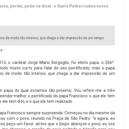
 coisa, porém, pode-se dizer: o Santo Padre roubou nosso
 ano de modo tão intenso, que chega a dar impressão de um tempo
s*
, o cardeal Jorge Mario Bergoglio, foi eleito papa, o 266º.
odo muito curto para falar do seu pontificado, mas o papa
ano de modo tão intenso, que chega a dar impressão de um
 um papa do qual estamos tão próximo. Vou referir-me a três
ender melhor o pontificado do papa Francisco: o que ele tem
 ele tem dito, e o que ele tem realizado.
papa Francisco sempre surpreende. Começou no dia mesmo da
ou com o povo, reunido na Praça de São Pedro: “e agora, eu
tes peço um favor: antes que o bispo abençoe o povo, eu vos