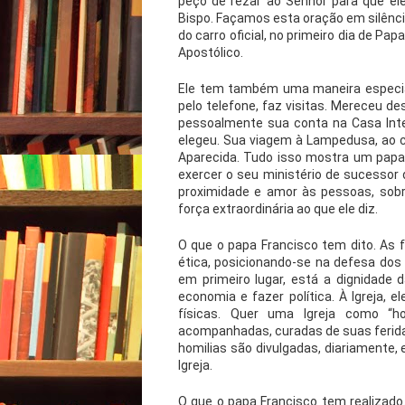
peço de rezar ao Senhor para que el
Bispo. Façamos esta oração em silênci
do carro oficial, no primeiro dia de Pa
Apostólico.
Ele tem também uma maneira especia
pelo telefone, faz visitas. Mereceu des
pessoalmente sua conta na Casa Inte
elegeu. Sua viagem à Lampedusa, ao 
Aparecida. Tudo isso mostra um papa 
exercer o seu ministério de sucessor d
proximidade e amor às pessoas, sob
força extraordinária ao que ele diz.
O que o papa Francisco tem dito. As fa
ética, posicionando-se na defesa dos 
em primeiro lugar, está a dignidade 
economia e fazer política. À Igreja, el
físicas. Quer uma Igreja como “h
acompanhadas, curadas de suas feridas
homilias são divulgadas, diariamente,
Igreja.
O que o papa Francisco tem realizado