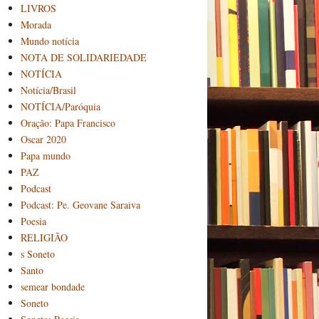
LIVROS
Morada
Mundo notícia
NOTA DE SOLIDARIEDADE
NOTÍCIA
Notícia/Brasil
NOTÍCIA/Paróquia
Oração: Papa Francisco
Oscar 2020
Papa mundo
PAZ
Podcast
Podcast: Pe. Geovane Saraiva
Poesia
RELIGIÃO
s Soneto
Santo
semear bondade
Soneto