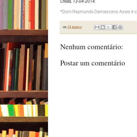
CNBB, 13-04-2014.
*Dom Raymundo Damasceno Assis é car
on
14 março
Nenhum comentário:
Postar um comentário