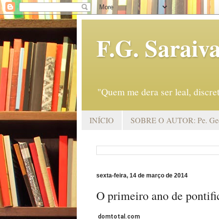
F.G. Saraiv
"Quem me dera ser leal, discr
INÍCIO
SOBRE O AUTOR: Pe. Geo
sexta-feira, 14 de março de 2014
O primeiro ano de pontif
domtotal.com