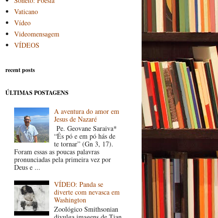
Soneto: Poesia
Vaticano
Vídeo
Videomensagem
VÍDEOS
recent posts
ÚLTIMAS POSTAGENS
A aventura do amor em
Jesus de Nazaré
Pe. Geovane Saraiva*
“És pó e em pó hás de
te tornar” (Gn 3, 17).
Foram essas as poucas palavras
pronunciadas pela primeira vez por
Deus e ...
VÍDEO: Panda se
diverte com nevasca em
Washington
Zoológico Smithsonian
divulga imagens de Tian