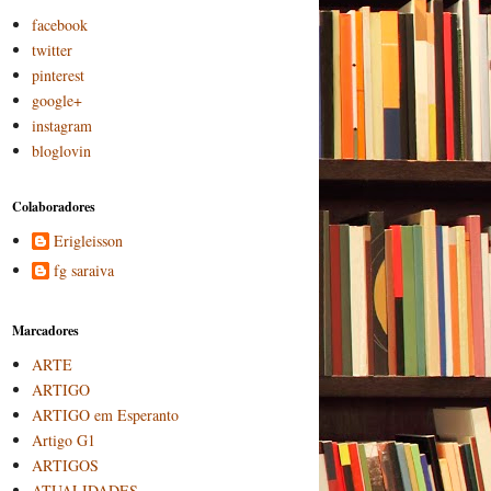
facebook
twitter
pinterest
google+
instagram
bloglovin
Colaboradores
Erigleisson
fg saraiva
Marcadores
ARTE
ARTIGO
ARTIGO em Esperanto
Artigo G1
ARTIGOS
ATUALIDADES