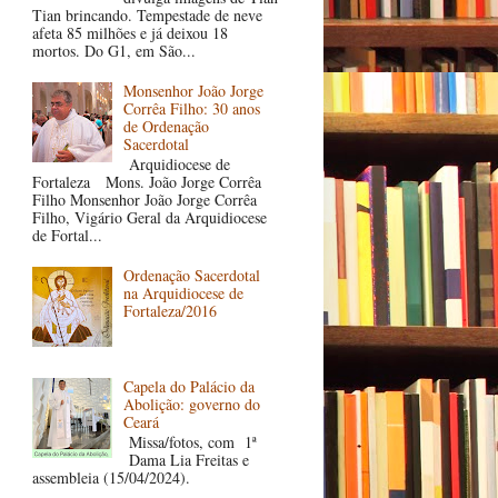
Tian brincando. Tempestade de neve
afeta 85 milhões e já deixou 18
mortos. Do G1, em São...
Monsenhor João Jorge
Corrêa Filho: 30 anos
de Ordenação
Sacerdotal
Arquidiocese de
Fortaleza Mons. João Jorge Corrêa
Filho Monsenhor João Jorge Corrêa
Filho, Vigário Geral da Arquidiocese
de Fortal...
Ordenação Sacerdotal
na Arquidiocese de
Fortaleza/2016
Capela do Palácio da
Abolição: governo do
Ceará
Missa/fotos, com 1ª
Dama Lia Freitas e
assembleia (15/04/2024).