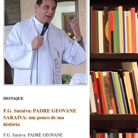
DESTAQUE
F.G. Saraiva: PADRE GEOVANE
SARAIVA: um pouco de sua
história
F.G. Saraiva: PADRE GEOVANE