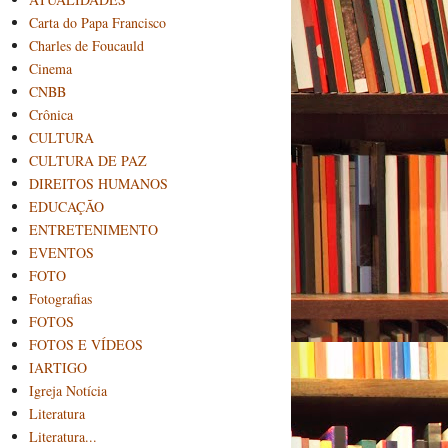
Carta do Papa Francisco
Charles de Foucauld
Cinema
CNBB
Crônica
CULTURA
CULTURA DE PAZ
DIREITOS HUMANOS
EDUCAÇÃO
ENTRETENIMENTO
EVENTOS
FOTO
Fotografias
FOTOS
FOTOS E VÍDEOS
IARTIGO
Igreja Notícia
Literatura
Literatura...