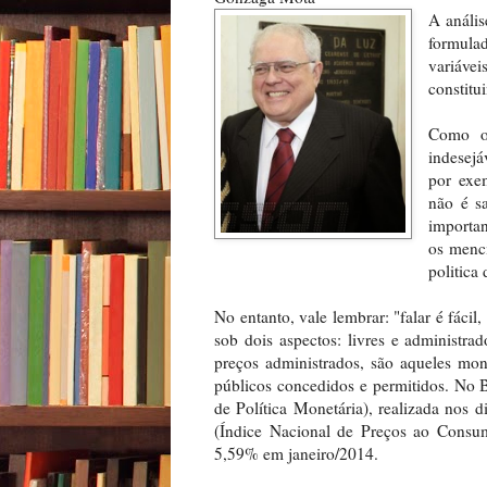
A anális
formula
variáv
constitu
Como o 
indesejá
por exe
não é s
importan
os menci
politica
No entanto, vale lembrar: "falar é fácil
sob dois aspectos: livres e administra
preços administrados, são aqueles mon
públicos concedidos e permitidos. No 
de Política Monetária), realizada nos 
(Índice Nacional de Preços ao Consu
5,59% em janeiro/2014.