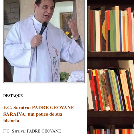
DESTAQUE
F.G. Saraiva: PADRE GEOVANE
SARAIVA: um pouco de sua
história
F.G. Saraiva: PADRE GEOVANE