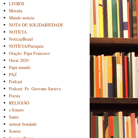
LIVROS
Morada
Mundo notícia
NOTA DE SOLIDARIEDADE
NOTÍCIA
Notícia/Brasil
NOTÍCIA/Paróquia
Oração: Papa Francisco
Oscar 2020
Papa mundo
PAZ
Podcast
Podcast: Pe. Geovane Saraiva
Poesia
RELIGIÃO
s Soneto
Santo
semear bondade
Soneto