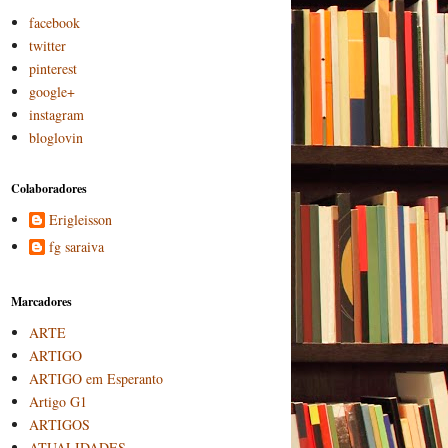
facebook
twitter
pinterest
google+
instagram
bloglovin
Colaboradores
Erigleisson
fg saraiva
Marcadores
ARTE
ARTIGO
ARTIGO em Esperanto
Artigo G1
ARTIGOS
ATUALIDADES