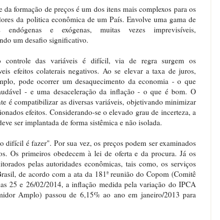
e da formação de preços é um dos itens mais complexos para os
dores da politica econômica de um País. Envolve uma gama de
eis endógenas e exógenas, muitas vezes imprevisíveis,
indo um desafio significativo.
controle das variáveis é difícil, via de regra surgem os
veis efeitos colaterais negativos. Ao se elevar a taxa de juros,
mplo, pode ocorrer um desaquecimento da economia - o que
audável - e uma desaceleração da inflação - o que é bom. O
te é compatibilizar as diversas variáveis, objetivando minimizar
onados efeitos. Considerando-se o elevado grau de incerteza, a
 deve ser implantada de forma sistêmica e não isolada.
, o difícil é fazer". Por sua vez, os preços podem ser examinados
dos. Os primeiros obedecem à lei de oferta e da procura. Já os
itorados pelas autoridades econômicas, tais como, os serviços
Brasil, de acordo com a ata da 181ª reunião do Copom (Comitê
dias 25 e 26/02/2014, a inflação medida pela variação do IPCA
midor Amplo) passou de 6,15% ao ano em janeiro/2013 para