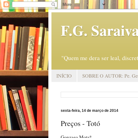
F.G. Saraiv
"Quem me dera ser leal, discr
INÍCIO
SOBRE O AUTOR: Pe. Geo
sexta-feira, 14 de março de 2014
Preços - Totó
Gonzaga Mota*