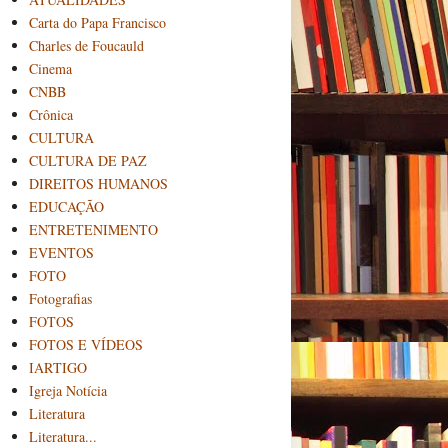
Carta do Papa Francisco
Charles de Foucauld
Cinema
CNBB
Crônica
CULTURA
CULTURA DE PAZ
DIREITOS HUMANOS
EDUCAÇÃO
ENTRETENIMENTO
EVENTOS
FOTO
Fotografias
FOTOS
FOTOS E VÍDEOS
IARTIGO
Igreja Notícia
Literatura
Literatura...