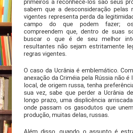
primeiros a reconhecê-los são seus pró
sabem que a desconsideração pelas na
vigentes representa perda da legitimida
campo do que podem fazer; os i
compreendem que, dentro de suas so
buscar o que é de seu melhor int
resultantes não sejam estritamente le
regras vigentes.
O caso da Ucrânia é emblemático. Com
anexação da Criméia pela Rússia não é l
local, de origem russa, tenha preferênci
sua vez, sabe que perder a Ucrânia de
longo prazo, uma displicência arriscada:
onde passam os gasodutos que unem
produção, muitas delas, russas.
Além disso, quando o assunto é estra