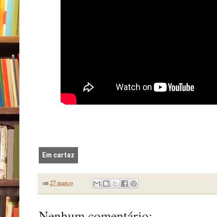
Em cartaz
on
27 março
Nenhum comentário: