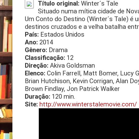
Título original:
Winter´s Tale
Situado numa mítica cidade de Nov
Um Conto do Destino (Winter´s Tale) é u
destinos cruzados e a velha batalha ent
País:
Estados Unidos
Ano:
2014
Gênero:
Drama
Classificação:
12
Direção:
Akiva Goldsman
Elenco:
Colin Farrell, Matt Bomer, Lucy Gr
Brian Hutchison, Kevin Corrigan, Alan Do
Brown Findlay, Jon Patrick Walker
Duração:
120 min.
Site:
http://www.winterstalemovie.com/