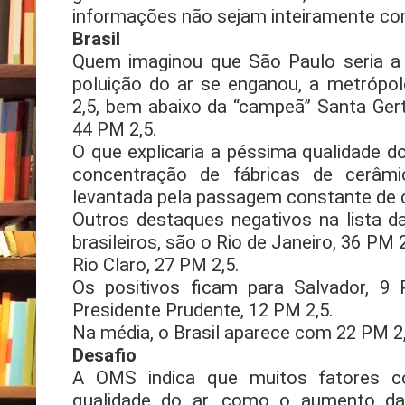
informações não sejam inteiramente con
Brasil
Quem imaginou que São Paulo seria a 
poluição do ar se enganou, a metróp
2,5, bem abaixo da “campeã” Santa Gertu
44 PM 2,5.
O que explicaria a péssima qualidade d
concentração de fábricas de cerâm
levantada pela passagem constante de 
Outros destaques negativos na lista d
brasileiros, são o Rio de Janeiro, 36 PM 
Rio Claro, 27 PM 2,5.
Os positivos ficam para Salvador, 9 
Presidente Prudente, 12 PM 2,5.
Na média, o Brasil aparece com 22 PM 2,
Desafio
A OMS indica que muitos fatores c
qualidade do ar, como o aumento d