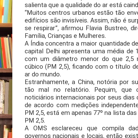
salienta que a qualidade do ar está cain
“Muitos centros urbanos estão tão env
edifícios são invisíveis. Assim, não é su
se respirar”, afirmou Flavia Bustreo, d
Família, Crianças e Mulheres.
A Índia concentra a maior quantidade de
capital Delhi apresenta uma média de 
com um diâmetro menor do que 2,5 
cúbico (PM 2,5), ficando com o título d
ar do mundo.
Estranhamente, a China, notória por s
tão mal no relatório. Pequim, que
noticiários internacionais por seus dias
de acordo com medições independente
PM 2,5, está em apenas 77º na lista da
PM 2,5.
A OMS esclareceu que compila dado
governos nacionais e locais, então exis