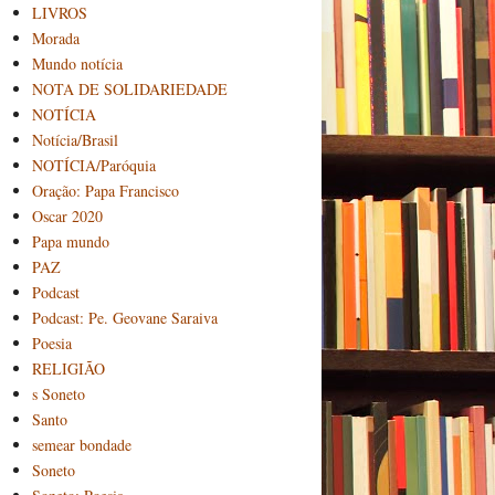
LIVROS
Morada
Mundo notícia
NOTA DE SOLIDARIEDADE
NOTÍCIA
Notícia/Brasil
NOTÍCIA/Paróquia
Oração: Papa Francisco
Oscar 2020
Papa mundo
PAZ
Podcast
Podcast: Pe. Geovane Saraiva
Poesia
RELIGIÃO
s Soneto
Santo
semear bondade
Soneto