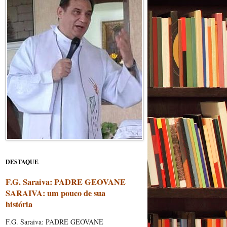
DESTAQUE
F.G. Saraiva: PADRE GEOVANE
SARAIVA: um pouco de sua
história
F.G. Saraiva: PADRE GEOVANE