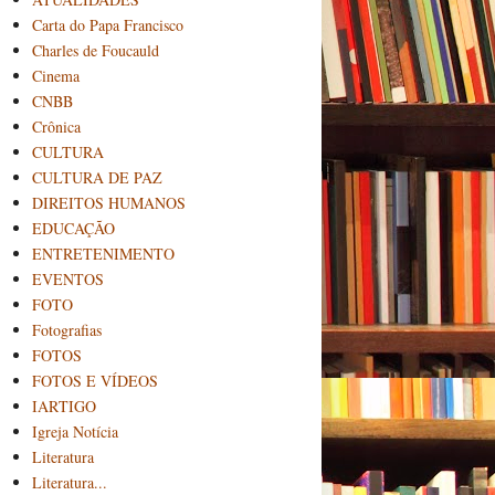
Carta do Papa Francisco
Charles de Foucauld
Cinema
CNBB
Crônica
CULTURA
CULTURA DE PAZ
DIREITOS HUMANOS
EDUCAÇÃO
ENTRETENIMENTO
EVENTOS
FOTO
Fotografias
FOTOS
FOTOS E VÍDEOS
IARTIGO
Igreja Notícia
Literatura
Literatura...