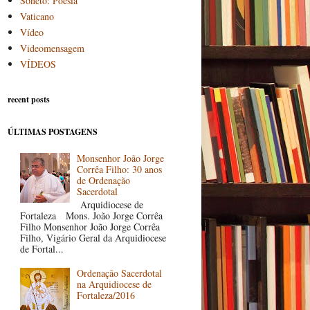
Soneto: Poesia
Vaticano
Vídeo
Videomensagem
VÍDEOS
recent posts
ÚLTIMAS POSTAGENS
Monsenhor João Jorge
Corrêa Filho: 30 anos
de Ordenação
Sacerdotal
Arquidiocese de
Fortaleza Mons. João Jorge Corrêa
Filho Monsenhor João Jorge Corrêa
Filho, Vigário Geral da Arquidiocese
de Fortal...
Ordenação Sacerdotal
na Arquidiocese de
Fortaleza/2016