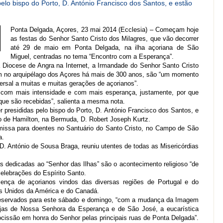
elo bispo do Porto, D. António Francisco dos Santos, e estão
Ponta Delgada, Açores, 23 mai 2014 (Ecclesia) – Começam hoje
as festas do Senhor Santo Cristo dos Milagres, que vão decorrer
até 29 de maio em Ponta Delgada, na ilha açoriana de São
Miguel, centradas no tema “Encontro com a Esperança”.
Diocese de Angra na Internet, a Irmandade do Senhor Santo Cristo
am no arquipélago dos Açores há mais de 300 anos, são “um momento
ersal a muitas e muitas gerações de açorianos”.
 com mais intensidade e com mais esperança, justamente, por que
que são recebidas”, salienta a mesma nota.
r presididas pelo bispo do Porto, D. António Francisco dos Santos, e
o de Hamilton, na Bermuda, D. Robert Joseph Kurtz.
ssa para doentes no Santuário do Santo Cristo, no Campo de São
a.
, D. António de Sousa Braga, reuniu utentes de todas as Misericórdias
 dedicadas ao “Senhor das Ilhas” são o acontecimento religioso “de
elebrações do Espírito Santo.
nça de açorianos vindos das diversas regiões de Portugal e do
s Unidos da América e do Canadá.
eservados para este sábado e domingo, “com a mudança da Imagem
rejas de Nossa Senhora da Esperança e de São José, a eucarística
cissão em honra do Senhor pelas principais ruas de Ponta Delgada”.