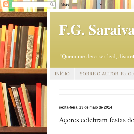
F.G. Saraiv
"Quem me dera ser leal, discr
INÍCIO
SOBRE O AUTOR: Pe. Geo
sexta-feira, 23 de maio de 2014
Açores celebram festas do