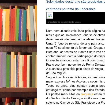
Solenidades deste ano são presididas p
centradas no tema da Esperança
Irmandade do Senhor Santo Cristo
Num comunicado veiculado pela página da 
realça que as solenidades, que se celebr
de expressão de uma Fé inabalável, transv
Uma fé “que se renova, de ano para ano,
essa Fé se alimenta do fervor das Graças 
Este ano, as festas do Santo Cristo vão se
contar também com a participação do bisp
O evento arrancou esta manhã com uma mi
Francisco, bem no centro de Ponta Delgad
A eucaristia presidida pelo bispo de Angra
de São Miguel.
Segundo a Diocese de Angra, as cerimónias
maior expressão” nos Açores, a seguir às c
Todos os anos, elas contam com a prese
estrangeiro, como por exemplo dos Estado
Os pontos mais altos do
programa
estão r
do Senhor Santo Cristo, a vigília nas Ig
solene no Campo de São Francisco e a Pro