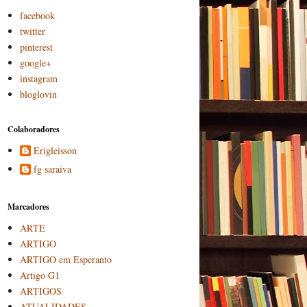
facebook
twitter
pinterest
google+
instagram
bloglovin
Colaboradores
Erigleisson
fg saraiva
Marcadores
ARTE
ARTIGO
ARTIGO em Esperanto
Artigo G1
ARTIGOS
ATUALIDADES