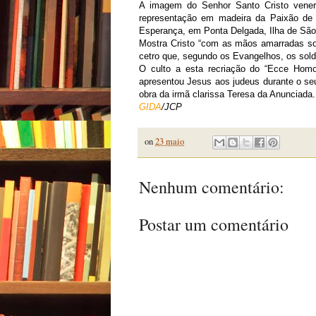
A imagem do Senhor Santo Cristo venera
representação em madeira da Paixão de 
Esperança, em Ponta Delgada, Ilha de São
Mostra Cristo “com as mãos amarradas so
cetro que, segundo os Evangelhos, os sol
O culto a esta recriação do “Ecce Homo
apresentou Jesus aos judeus durante o seu 
obra da irmã clarissa Teresa da Anunciada.
GIDA
/JCP
on
23 maio
Nenhum comentário:
Postar um comentário