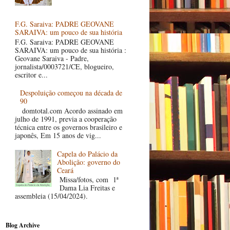
F.G. Saraiva: PADRE GEOVANE
SARAIVA: um pouco de sua história
F.G. Saraiva: PADRE GEOVANE
SARAIVA: um pouco de sua história :
Geovane Saraiva - Padre,
jornalista/0003721/CE, blogueiro,
escritor e...
Despoluição começou na década de
90
domtotal.com Acordo assinado em
julho de 1991, previa a cooperação
técnica entre os governos brasileiro e
japonês, Em 15 anos de vig...
Capela do Palácio da
Abolição: governo do
Ceará
Missa/fotos, com 1ª
Dama Lia Freitas e
assembleia (15/04/2024).
Blog Archive