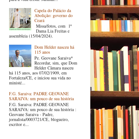
Capela do Palácio da
Abolição: governo do
Ceará
Missa/fotos, com 1ª
Dama Lia Freitas e
assembleia (15/04/2024).
Dom Helder nasceu há
115 anos
Pe. Geovane Saraiva*
Recordar, sim, que Dom
Helder Câmara nasceu
há 115 anos, aos 07/02/1909, em
Fortaleza/CE, e iniciou sua vida no
ministé...
F.G. Saraiva: PADRE GEOVANE
SARAIVA: um pouco de sua história
F.G. Saraiva: PADRE GEOVANE
SARAIVA: um pouco de sua história :
Geovane Saraiva - Padre,
jornalista/0003721/CE, blogueiro,
escritor e...