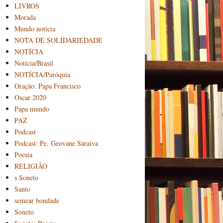
LIVROS
Morada
Mundo notícia
NOTA DE SOLIDARIEDADE
NOTÍCIA
Notícia/Brasil
NOTÍCIA/Paróquia
Oração: Papa Francisco
Oscar 2020
Papa mundo
PAZ
Podcast
Podcast: Pe. Geovane Saraiva
Poesia
RELIGIÃO
s Soneto
Santo
semear bondade
Soneto