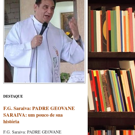
DESTAQUE
F.G. Saraiva: PADRE GEOVANE
SARAIVA: um pouco de sua
história
F.G. Saraiva: PADRE GEOVANE