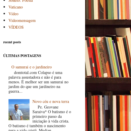
Soneto: Poesia
Vaticano
Vídeo
Videomensagem
VÍDEOS
recent posts
ÚLTIMAS POSTAGENS
O samurai e o jardineiro
domtotal.com Colapso é uma
palavra assustadora e não é para
menos. É melhor ser um samurai no
jardim do que um jardineiro na
guerra...
Novo céu e nova terra
Pe. Geovane
Saraiva* O batismo é o
primeiro passo da
iniciação à vida crista.
O batismo é também o nascimento
para a vida cristã. Median...