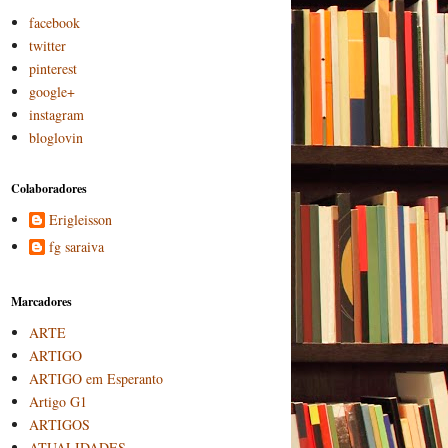
facebook
twitter
pinterest
google+
instagram
bloglovin
Colaboradores
Erigleisson
fg saraiva
Marcadores
ARTE
ARTIGO
ARTIGO em Esperanto
Artigo G1
ARTIGOS
ATUALIDADES