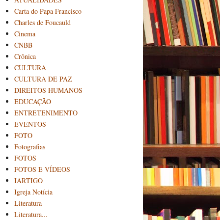
Carta do Papa Francisco
Charles de Foucauld
Cinema
CNBB
Crônica
CULTURA
CULTURA DE PAZ
DIREITOS HUMANOS
EDUCAÇÃO
ENTRETENIMENTO
EVENTOS
FOTO
Fotografias
FOTOS
FOTOS E VÍDEOS
IARTIGO
Igreja Notícia
Literatura
Literatura...