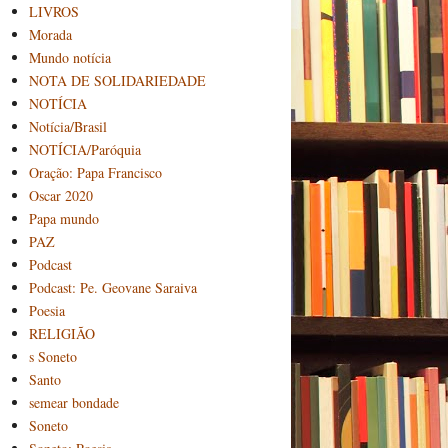
LIVROS
Morada
Mundo notícia
NOTA DE SOLIDARIEDADE
NOTÍCIA
Notícia/Brasil
NOTÍCIA/Paróquia
Oração: Papa Francisco
Oscar 2020
Papa mundo
PAZ
Podcast
Podcast: Pe. Geovane Saraiva
Poesia
RELIGIÃO
s Soneto
Santo
semear bondade
Soneto