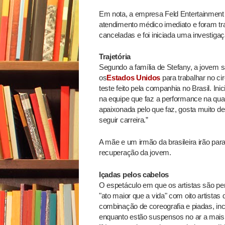
Em nota, a empresa Feld Entertainment
atendimento médico imediato e foram tr
canceladas e foi iniciada uma investiga
Trajetória
Segundo a família de Stefany, a jovem sa
os
Estados Unidos
para trabalhar no ci
teste feito pela companhia no Brasil. I
na equipe que faz a performance na qua
apaixonada pelo que faz, gosta muito de 
seguir carreira.”
A mãe e um irmão da brasileira irão pa
recuperação da jovem.
Içadas pelos cabelos
O espetáculo em que os artistas são pe
"ato maior que a vida" com oito artistas
combinação de coreografia e piadas, incl
enquanto estão suspensos no ar a mais d