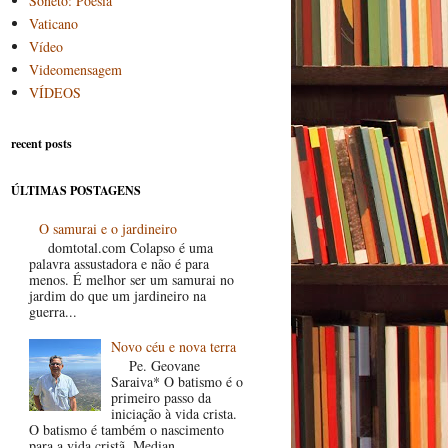
Soneto: Poesia
Vaticano
Vídeo
Videomensagem
VÍDEOS
recent posts
ÚLTIMAS POSTAGENS
O samurai e o jardineiro
domtotal.com Colapso é uma
palavra assustadora e não é para
menos. É melhor ser um samurai no
jardim do que um jardineiro na
guerra...
Novo céu e nova terra
Pe. Geovane
Saraiva* O batismo é o
primeiro passo da
iniciação à vida crista.
O batismo é também o nascimento
para a vida cristã. Median...