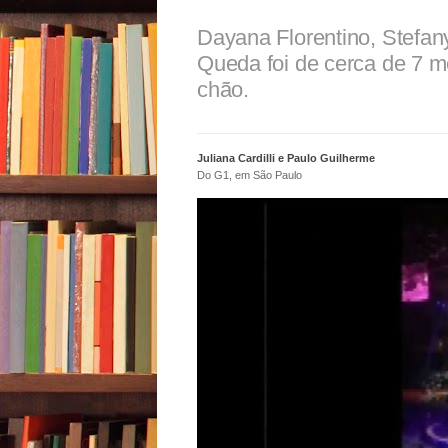
Dayana Florentino, Stefan
Queda foi de cerca de 7 met
chão.
Juliana Cardilli e Paulo Guilherme
Do G1, em São Paulo