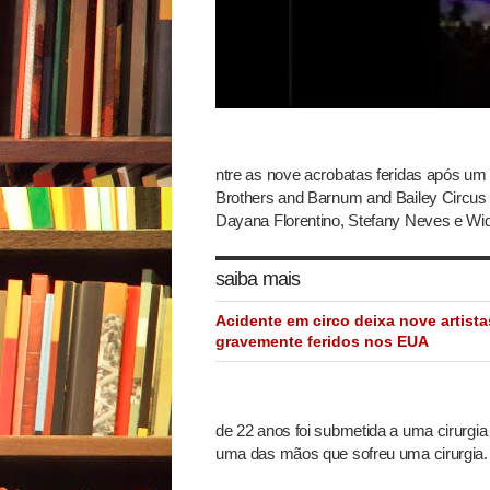
ntre as nove acrobatas feridas após u
Brothers and Barnum and Bailey Circus
Dayana Florentino, Stefany Neves e Wid
saiba mais
Acidente em circo deixa nove artista
gravemente feridos nos EUA
de 22 anos foi submetida a uma cirurgi
uma das mãos que sofreu uma cirurgia.