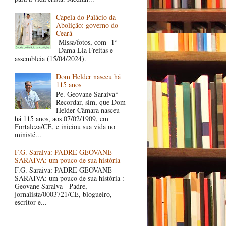
Capela do Palácio da
Abolição: governo do
Ceará
Missa/fotos, com 1ª
Dama Lia Freitas e
assembleia (15/04/2024).
Dom Helder nasceu há
115 anos
Pe. Geovane Saraiva*
Recordar, sim, que Dom
Helder Câmara nasceu
há 115 anos, aos 07/02/1909, em
Fortaleza/CE, e iniciou sua vida no
ministé...
F.G. Saraiva: PADRE GEOVANE
SARAIVA: um pouco de sua história
F.G. Saraiva: PADRE GEOVANE
SARAIVA: um pouco de sua história :
Geovane Saraiva - Padre,
jornalista/0003721/CE, blogueiro,
escritor e...