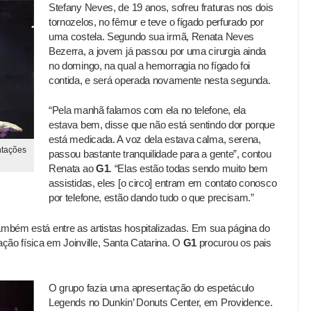
Stefany Neves, de 19 anos, sofreu fraturas nos dois
tornozelos, no fêmur e teve o fígado perfurado por
uma costela. Segundo sua irmã, Renata Neves
Bezerra, a jovem já passou por uma cirurgia ainda
no domingo, na qual a hemorragia no fígado foi
contida, e será operada novamente nesta segunda.
“Pela manhã falamos com ela no telefone, ela
estava bem, disse que não está sentindo dor porque
está medicada. A voz dela estava calma, serena,
ntações
passou bastante tranquilidade para a gente”, contou
Renata ao
G1
. “Elas estão todas sendo muito bem
assistidas, eles [o circo] entram em contato conosco
por telefone, estão dando tudo o que precisam.”
ambém está entre as artistas hospitalizadas. Em sua página do
ão física em Joinville, Santa Catarina. O
G1
procurou os pais
O grupo fazia uma apresentação do espetáculo
Legends no Dunkin’ Donuts Center, em Providence.