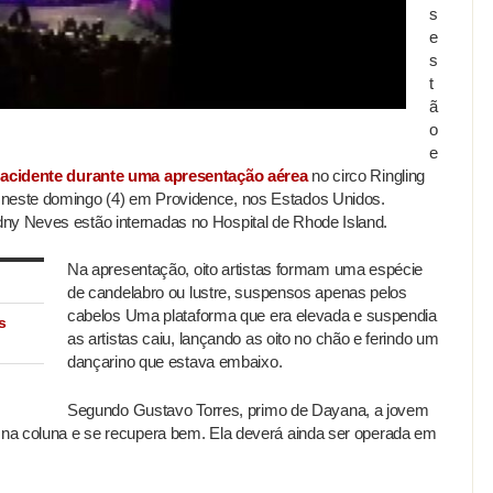
s
e
s
t
ã
o
e
m
acidente durante uma apresentação aérea
no circo Ringling
 neste domingo (4) em Providence, nos Estados Unidos.
ny Neves estão internadas no Hospital de Rhode Island.
Na apresentação, oito artistas formam uma espécie
de candelabro ou lustre, suspensos apenas pelos
cabelos Uma plataforma que era elevada e suspendia
s
as artistas caiu, lançando as oito no chão e ferindo um
dançarino que estava embaixo.
Segundo Gustavo Torres, primo de Dayana, a jovem
a na coluna e se recupera bem. Ela deverá ainda ser operada em