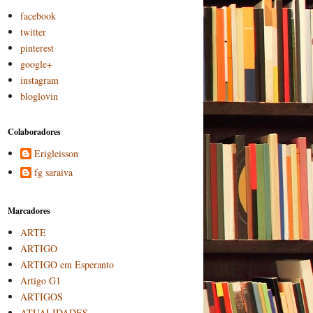
facebook
twitter
pinterest
google+
instagram
bloglovin
Colaboradores
Erigleisson
fg saraiva
Marcadores
ARTE
ARTIGO
ARTIGO em Esperanto
Artigo G1
ARTIGOS
ATUALIDADES