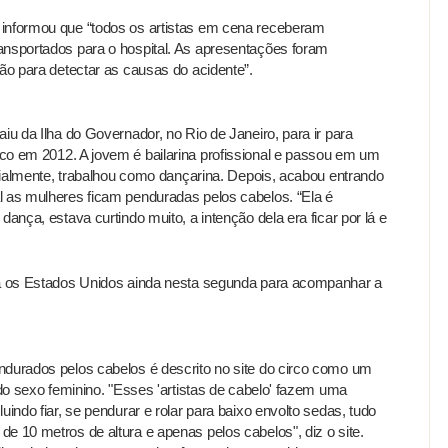
 informou que “todos os artistas em cena receberam
ansportados para o hospital. As apresentações foram
ção para detectar as causas do acidente”.
iu da Ilha do Governador, no Rio de Janeiro, para ir para
rco em 2012. A jovem é bailarina profissional e passou em um
nicialmente, trabalhou como dançarina. Depois, acabou entrando
l as mulheres ficam penduradas pelos cabelos. “Ela é
dança, estava curtindo muito, a intenção dela era ficar por lá e
ra os Estados Unidos ainda nesta segunda para acompanhar a
ndurados pelos cabelos é descrito no site do circo como um
 do sexo feminino. "Esses 'artistas de cabelo' fazem uma
uindo fiar, se pendurar e rolar para baixo envolto sedas, tudo
e 10 metros de altura e apenas pelos cabelos", diz o site.