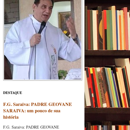
DESTAQUE
F.G. Saraiva: PADRE GEOVANE
SARAIVA: um pouco de sua
história
F.G. Saraiva: PADRE GEOVANE