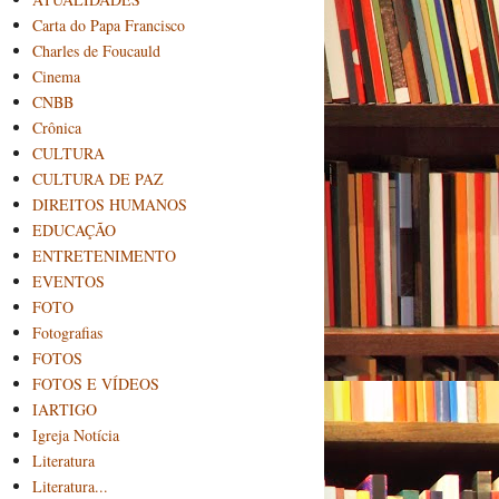
Carta do Papa Francisco
Charles de Foucauld
Cinema
CNBB
Crônica
CULTURA
CULTURA DE PAZ
DIREITOS HUMANOS
EDUCAÇÃO
ENTRETENIMENTO
EVENTOS
FOTO
Fotografias
FOTOS
FOTOS E VÍDEOS
IARTIGO
Igreja Notícia
Literatura
Literatura...