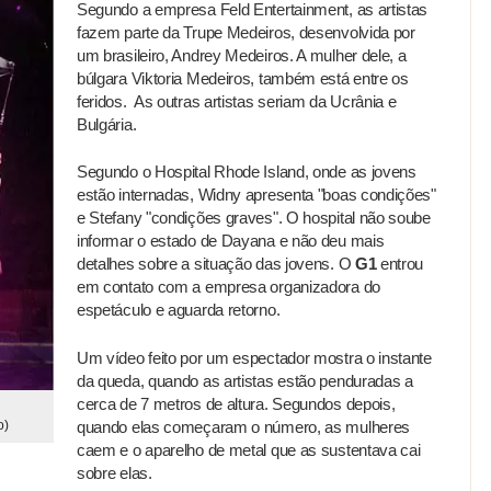
Segundo a empresa Feld Entertainment, as artistas
fazem parte da Trupe Medeiros, desenvolvida por
um brasileiro, Andrey Medeiros. A mulher dele, a
búlgara Viktoria Medeiros, também está entre os
feridos. As outras artistas seriam da Ucrânia e
Bulgária.
Segundo o Hospital Rhode Island, onde as jovens
estão internadas, Widny apresenta "boas condições"
e Stefany "condições graves". O hospital não soube
informar o estado de Dayana e não deu mais
detalhes sobre a situação das jovens. O
G1
entrou
em contato com a empresa organizadora do
espetáculo e aguarda retorno.
Um vídeo feito por um espectador mostra o instante
da queda, quando as artistas estão penduradas a
cerca de 7 metros de altura. Segundos depois,
o)
quando elas começaram o número, as mulheres
caem e o aparelho de metal que as sustentava cai
sobre elas.