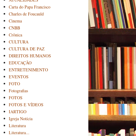
Carta do Papa Francisco
Charles de Foucauld
Cinema
CNBB
Crônica
CULTURA
CULTURA DE PAZ
DIREITOS HUMANOS
EDUCAÇÃO
ENTRETENIMENTO
EVENTOS
FOTO
Fotografias
FOTOS
FOTOS E VÍDEOS
IARTIGO
Igreja Notícia
Literatura
Literatura...