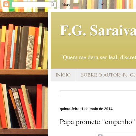
F.G. Saraiv
"Quem me dera ser leal, discr
INÍCIO
SOBRE O AUTOR: Pe. Geo
quinta-feira, 1 de maio de 2014
Papa promete "empenho" n