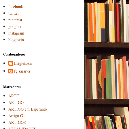
facebook
twitter
pinterest
google+
instagram
bloglovin
Colaboradores
Erigleisson
fg saraiva
Marcadores
ARTE
ARTIGO
ARTIGO em Esperanto
Artigo G1
ARTIGOS
ATUALIDADES