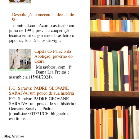
Despoluição começou na década de
90
domtotal.com Acordo assinado em
julho de 1991, previa a cooperação
técnica entre os governos brasileiro e
japonês, Em 15 anos de vig...
Capela do Palácio da
Abolição: governo do
Ceará
Missa/fotos, com 1ª
Dama Lia Freitas e
assembleia (15/04/2024).
F.G. Saraiva: PADRE GEOVANE
SARAIVA: um pouco de sua história
F.G. Saraiva: PADRE GEOVANE
SARAIVA: um pouco de sua história :
Geovane Saraiva - Padre,
jornalista/0003721/CE, blogueiro,
escritor e...
Blog Archive