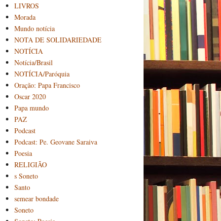
LIVROS
Morada
Mundo notícia
NOTA DE SOLIDARIEDADE
NOTÍCIA
Notícia/Brasil
NOTÍCIA/Paróquia
Oração: Papa Francisco
Oscar 2020
Papa mundo
PAZ
Podcast
Podcast: Pe. Geovane Saraiva
Poesia
RELIGIÃO
s Soneto
Santo
semear bondade
Soneto