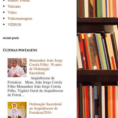
Soneto: Poesia
Vaticano
Vídeo
Videomensagem
VÍDEOS
recent posts
ÚLTIMAS POSTAGENS
Monsenhor João Jorge
Corrêa Filho: 30 anos
de Ordenação
Sacerdotal
Arquidiocese de
Fortaleza Mons. João Jorge Corrêa
Filho Monsenhor João Jorge Corrêa
Filho, Vigário Geral da Arquidiocese
de Fortal...
Ordenação Sacerdotal
na Arquidiocese de
Fortaleza/2016