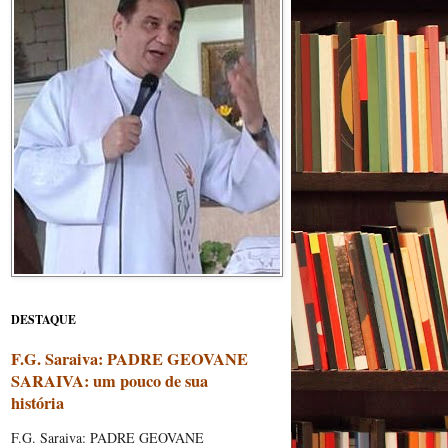
DESTAQUE
F.G. Saraiva: PADRE GEOVANE
SARAIVA: um pouco de sua
história
F.G. Saraiva: PADRE GEOVANE