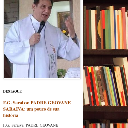
DESTAQUE
F.G. Saraiva: PADRE GEOVANE
SARAIVA: um pouco de sua
história
F.G. Saraiva: PADRE GEOVANE