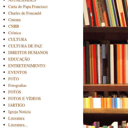
Carta do Papa Francisco
Charles de Foucauld
Cinema
CNBB
Crônica
CULTURA
CULTURA DE PAZ
DIREITOS HUMANOS
EDUCAÇÃO
ENTRETENIMENTO
EVENTOS
FOTO
Fotografias
FOTOS
FOTOS E VÍDEOS
IARTIGO
Igreja Notícia
Literatura
Literatura...