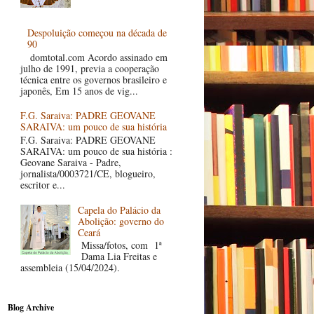
Despoluição começou na década de
90
domtotal.com Acordo assinado em
julho de 1991, previa a cooperação
técnica entre os governos brasileiro e
japonês, Em 15 anos de vig...
F.G. Saraiva: PADRE GEOVANE
SARAIVA: um pouco de sua história
F.G. Saraiva: PADRE GEOVANE
SARAIVA: um pouco de sua história :
Geovane Saraiva - Padre,
jornalista/0003721/CE, blogueiro,
escritor e...
Capela do Palácio da
Abolição: governo do
Ceará
Missa/fotos, com 1ª
Dama Lia Freitas e
assembleia (15/04/2024).
Blog Archive