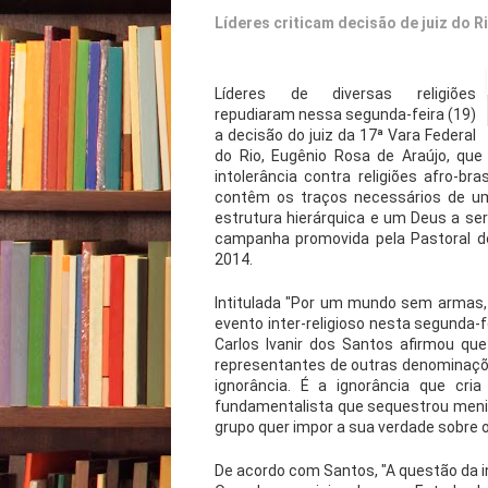
Líderes criticam decisão de juiz do R
Líderes de diversas religiões
repudiaram nessa segunda-feira (19)
a decisão do juiz da 17ª Vara Federal
do Rio, Eugênio Rosa de Araújo, qu
intolerância contra religiões afro-b
contêm os traços necessários de uma
estrutura hierárquica e um Deus a ser
campanha promovida pela Pastoral d
2014.
Intitulada "Por um mundo sem armas, 
evento inter-religioso nesta segunda-fe
Carlos Ivanir dos Santos afirmou qu
representantes de outras denominações
ignorância. É a ignorância que cri
fundamentalista que sequestrou meni
grupo quer impor a sua verdade sobre o
De acordo com Santos, "A questão da in