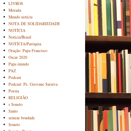
LIVROS
Morada
Mundo notícia
NOTA DE SOLIDARIEDADE
NOTÍCIA
Notícia/Brasil
NOTÍCIA/Paróquia
Oração: Papa Francisco
Oscar 2020
Papa mundo
PAZ
Podcast
Podcast: Pe. Geovane Saraiva
Poesia
RELIGIÃO
s Soneto
Santo
semear bondade
Soneto