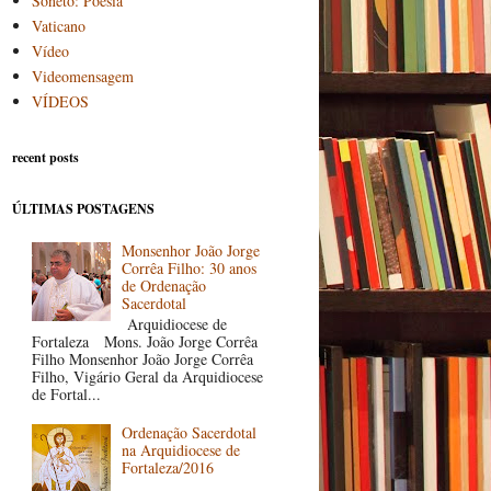
Soneto: Poesia
Vaticano
Vídeo
Videomensagem
VÍDEOS
recent posts
ÚLTIMAS POSTAGENS
Monsenhor João Jorge
Corrêa Filho: 30 anos
de Ordenação
Sacerdotal
Arquidiocese de
Fortaleza Mons. João Jorge Corrêa
Filho Monsenhor João Jorge Corrêa
Filho, Vigário Geral da Arquidiocese
de Fortal...
Ordenação Sacerdotal
na Arquidiocese de
Fortaleza/2016