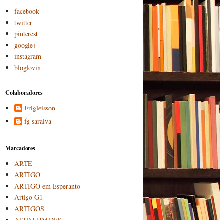
facebook
twitter
pinterest
google+
instagram
bloglovin
Colaboradores
Erigleisson
fg saraiva
Marcadores
ARTE
ARTIGO
ARTIGO em Esperanto
Artigo G1
ARTIGOS
ATUALIDADES