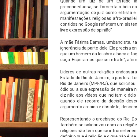
Quando um juiz de um Estado laic
preconceituosa, se fomenta o ódio cont
argumentação do juiz como elitista e 
manifestações religiosas afro-brasil
contidos no Google refletem um sist
livre expressão de opinião"
A mãe Fátima Damas, umbandista, tam
ignorância da parte dele. Ele precisa en
que um homem da lei abra a boca e fa
ouça. Esperamos que se retrate", afir
Líderes de outras religiões endossara
Estado do Rio de Janeiro, a pastora L
Rio de Janeiro (MPF/RJ), que solicito
ódio ou a sua expressão de maneira 
diz não aos vídeos que incitam o ódio
quando ele recorre da decisão desc
argumento arcaico e obsoleto, desconsi
Representando o arcebispo do Rio, D
também se solidarizou com as religiões
religiões não têm que se intrometer e
definir o que é religião e o que não é,