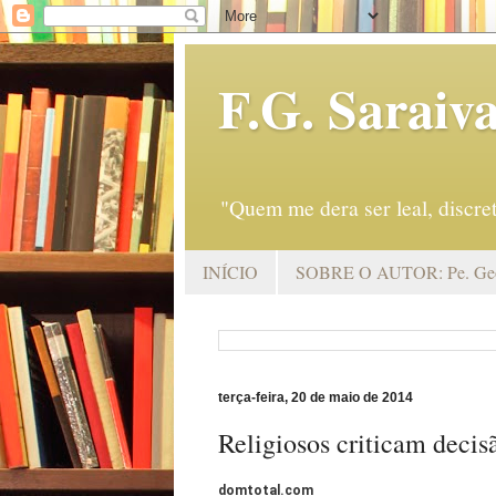
F.G. Saraiv
"Quem me dera ser leal, discr
INÍCIO
SOBRE O AUTOR: Pe. Geo
terça-feira, 20 de maio de 2014
Religiosos criticam decis
domtotal.com