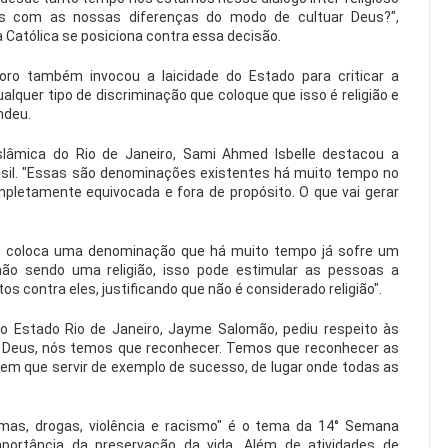
os com as nossas diferenças do modo de cultuar Deus?",
 Católica se posiciona contra essa decisão.
ro também invocou a laicidade do Estado para criticar a
ualquer tipo de discriminação que coloque que isso é religião e
ndeu.
lâmica do Rio de Janeiro, Sami Ahmed Isbelle destacou a
rasil. "Essas são denominações existentes há muito tempo no
mpletamente equivocada e fora de propósito. O que vai gerar
cê coloca uma denominação que há muito tempo já sofre um
não sendo uma religião, isso pode estimular as pessoas a
s contra eles, justificando que não é considerado religião".
do Estado Rio de Janeiro, Jayme Salomão, pediu respeito às
 Deus, nós temos que reconhecer. Temos que reconhecer as
 tem que servir de exemplo de sucesso, de lugar onde todas as
s, drogas, violência e racismo" é o tema da 14° Semana
portância da preservação da vida. Além de atividades de