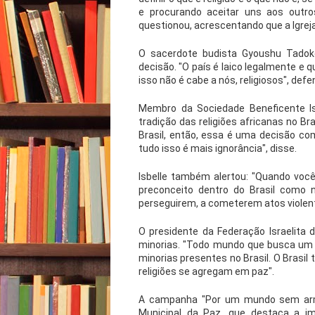
e procurando aceitar uns aos outr
questionou, acrescentando que a Igreja
O sacerdote budista Gyoushu Tadoko
decisão. "O país é laico legalmente e q
isso não é cabe a nós, religiosos", defe
Membro da Sociedade Beneficente Is
tradição das religiões africanas no B
Brasil, então, essa é uma decisão co
tudo isso é mais ignorância", disse.
Isbelle também alertou: "Quando vo
preconceito dentro do Brasil como 
perseguirem, a cometerem atos violento
O presidente da Federação Israelita 
minorias. "Todo mundo que busca um
minorias presentes no Brasil. O Brasil
religiões se agregam em paz".
A campanha "Por um mundo sem arma
Municipal da Paz, que destaca a im