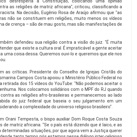
o desrespeita a Constituição, colocando uma opinião
ra as religiões de matriz africana", criticou, classificando a
racista. Na decisão, Eugênio Rosa de Araújo afirmou que "as
eiras não se constituem em religiões, muito menos os vídeos
ema de crença – são de mau gosto, mas são manifestações de
bém defendeu sua religião contra a visão do juiz. "É muita
tender que existe a cultura oral. É impraticável a gente aceitar
ça uma coisa dessa. Queremos ouvi-lo e queremos que ele nos
mou.
m as críticas. Presidente do Conselho de Igrejas Cristãs do
usmarina Campos Costa apoiou o Ministério Público Federal no
u a retirada dos 15 vídeos do YouTube: "Não podemos aceitar o
nenhuma. Nos colocamos solidários com o MPF do RJ quando
 contra as religiões afro-brasileiras e permanecemos ao lado
abida do juiz federal que baseia o seu julgamento em um
derando a complexidade do universo religioso brasileiro".
om Orani Tempesta, o bispo auxiliar Dom Roque Costa Souza
 de matriz africana. "Se o país está dizendo que é laico, e as
m determinadas situações, por que agora vem a Justiça querer
 se desde tanto tempo nós estamos nesse diálogo inter-religioso