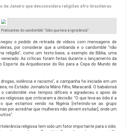
io de Janeiro que desconsidera religiões afro-brasileiras.
Praticantes do candomblé: "ódio que leva à ignorância".
e negou o pedido de retirada de vídeos com mensagens de
rasileiras, por considerar que a umbanda e o candomblé "não
 religião", como um texto-base, a exemplo da Bíblia, uma
 venerado. As críticas foram feitas durante o lançamento da
o Esporte da Arquidiocese do Rio para a Copa do Mundo de
drogas, violência e racismo", a campanha foi iniciada em um
ira, no Estádio Jornalista Mário Filho, Maracanã. O babalorixá
e o candomblé vive tempos difíceis e agradeceu o apoio de
 religiosas que criticaram a decisão: "O que leva ao ódio é a
a o que estamos vendo na Nigéria [referindo-se ao grupo
nas por acreditar que mulheres não devem estudar], onde um
utros".
tolerância religiosa tem sido um fator importante para o ódio.