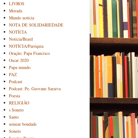
LIVROS
Morada
Mundo notícia
NOTA DE SOLIDARIEDADE
NOTÍCIA
Notícia/Brasil
NOTÍCIA/Paróquia
Oração: Papa Francisco
Oscar 2020
Papa mundo
PAZ
Podcast
Podcast: Pe. Geovane Saraiva
Poesia
RELIGIÃO
s Soneto
Santo
semear bondade
Soneto