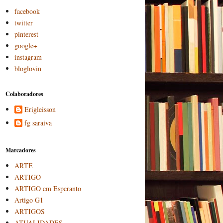
facebook
twitter
pinterest
google+
instagram
bloglovin
Colaboradores
Erigleisson
fg saraiva
Marcadores
ARTE
ARTIGO
ARTIGO em Esperanto
Artigo G1
ARTIGOS
ATUALIDADES