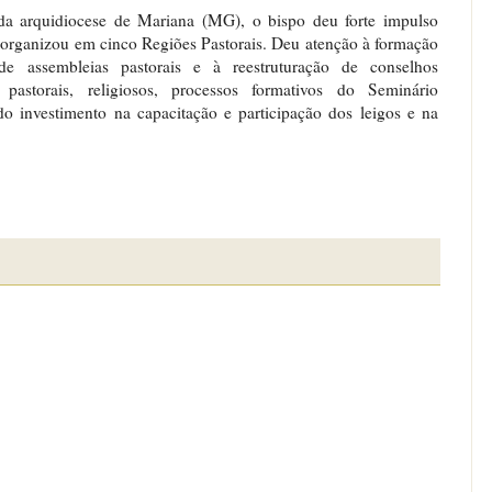
da arquidiocese de Mariana (MG), o bispo deu forte impulso
 a organizou em cinco Regiões Pastorais. Deu atenção à formação
de assembleias pastorais e à reestruturação de conselhos
pastorais, religiosos, processos formativos do Seminário
do investimento na capacitação e participação dos leigos e na