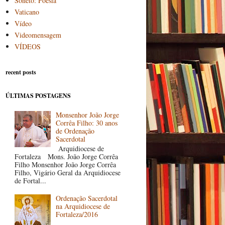
Soneto: Poesia
Vaticano
Vídeo
Videomensagem
VÍDEOS
recent posts
ÚLTIMAS POSTAGENS
Monsenhor João Jorge
Corrêa Filho: 30 anos
de Ordenação
Sacerdotal
Arquidiocese de
Fortaleza Mons. João Jorge Corrêa
Filho Monsenhor João Jorge Corrêa
Filho, Vigário Geral da Arquidiocese
de Fortal...
Ordenação Sacerdotal
na Arquidiocese de
Fortaleza/2016