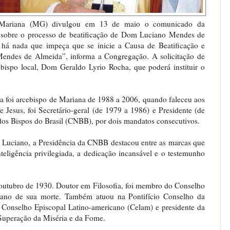
 Mariana (MG) divulgou em 13 de maio o comunicado da
 sobre o processo de beatificação de Dom Luciano Mendes de
 há nada que impeça que se inicie a Causa de Beatificação e
ndes de Almeida”, informa a Congregação. A solicitação de
cebispo local, Dom Geraldo Lyrio Rocha, que poderá instituir o
foi arcebispo de Mariana de 1988 a 2006, quando faleceu aos
Jesus, foi Secretário-geral (de 1979 a 1986) e Presidente (de
dos Bispos do Brasil (CNBB), por dois mandatos consecutivos.
Luciano, a Presidência da CNBB destacou entre as marcas que
teligência privilegiada, a dedicação incansável e o testemunho
utubro de 1930. Doutor em Filosofia, foi membro do Conselho
no de sua morte. Também atuou na Pontifício Conselho da
do Conselho Episcopal Latino-americano (Celam) e presidente da
Superação da Miséria e da Fome.