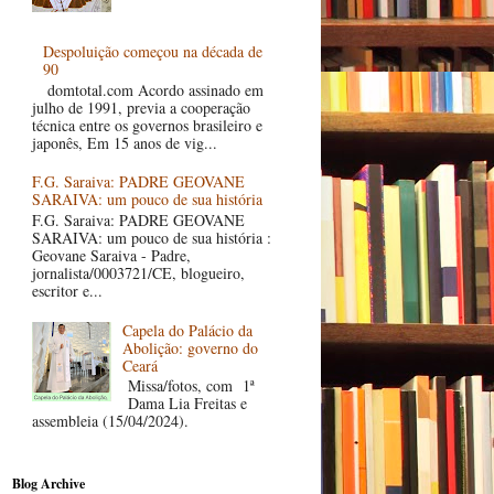
Despoluição começou na década de
90
domtotal.com Acordo assinado em
julho de 1991, previa a cooperação
técnica entre os governos brasileiro e
japonês, Em 15 anos de vig...
F.G. Saraiva: PADRE GEOVANE
SARAIVA: um pouco de sua história
F.G. Saraiva: PADRE GEOVANE
SARAIVA: um pouco de sua história :
Geovane Saraiva - Padre,
jornalista/0003721/CE, blogueiro,
escritor e...
Capela do Palácio da
Abolição: governo do
Ceará
Missa/fotos, com 1ª
Dama Lia Freitas e
assembleia (15/04/2024).
Blog Archive