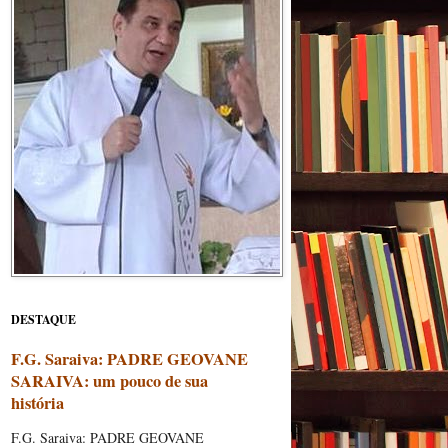
DESTAQUE
F.G. Saraiva: PADRE GEOVANE
SARAIVA: um pouco de sua
história
F.G. Saraiva: PADRE GEOVANE