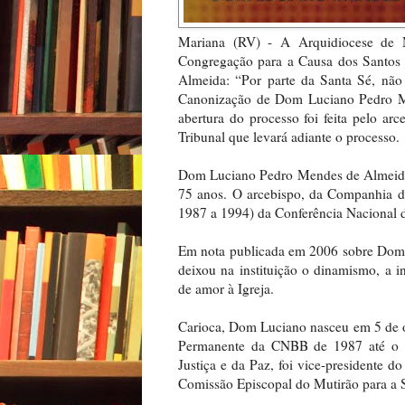
Mariana (RV) - A Arquidiocese de
Congregação para a Causa dos Santos
Almeida: “Por parte da Santa Sé, não
Canonização de Dom Luciano Pedro Me
abertura do processo foi feita pelo ar
Tribunal que levará adiante o processo.
Dom Luciano Pedro Mendes de Almeida 
75 anos. O arcebispo, da Companhia de 
1987 a 1994) da Conferência Nacional 
Em nota publicada em 2006 sobre Dom 
deixou na instituição o dinamismo, a in
de amor à Igreja.
Carioca, Dom Luciano nasceu em 5 de o
Permanente da CNBB de 1987 até o a
Justiça e da Paz, foi vice-presidente 
Comissão Episcopal do Mutirão para a 