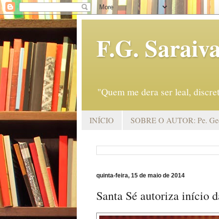
F.G. Saraiv
"Quem me dera ser leal, discr
INÍCIO
SOBRE O AUTOR: Pe. Geo
quinta-feira, 15 de maio de 2014
Santa Sé autoriza início