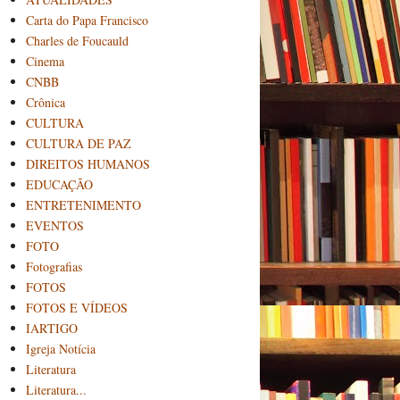
Carta do Papa Francisco
Charles de Foucauld
Cinema
CNBB
Crônica
CULTURA
CULTURA DE PAZ
DIREITOS HUMANOS
EDUCAÇÃO
ENTRETENIMENTO
EVENTOS
FOTO
Fotografias
FOTOS
FOTOS E VÍDEOS
IARTIGO
Igreja Notícia
Literatura
Literatura...