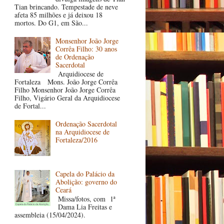
Tian brincando. Tempestade de neve
afeta 85 milhões e já deixou 18
mortos. Do G1, em São...
Monsenhor João Jorge
Corrêa Filho: 30 anos
de Ordenação
Sacerdotal
Arquidiocese de
Fortaleza Mons. João Jorge Corrêa
Filho Monsenhor João Jorge Corrêa
Filho, Vigário Geral da Arquidiocese
de Fortal...
Ordenação Sacerdotal
na Arquidiocese de
Fortaleza/2016
Capela do Palácio da
Abolição: governo do
Ceará
Missa/fotos, com 1ª
Dama Lia Freitas e
assembleia (15/04/2024).