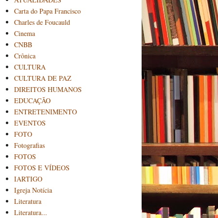
Carta do Papa Francisco
Charles de Foucauld
Cinema
CNBB
Crônica
CULTURA
CULTURA DE PAZ
DIREITOS HUMANOS
EDUCAÇÃO
ENTRETENIMENTO
EVENTOS
FOTO
Fotografias
FOTOS
FOTOS E VÍDEOS
IARTIGO
Igreja Notícia
Literatura
Literatura...