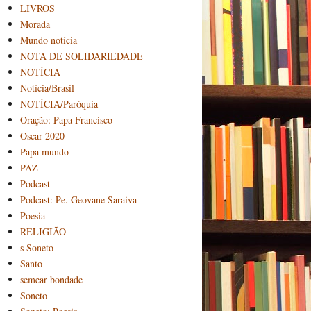
LIVROS
Morada
Mundo notícia
NOTA DE SOLIDARIEDADE
NOTÍCIA
Notícia/Brasil
NOTÍCIA/Paróquia
Oração: Papa Francisco
Oscar 2020
Papa mundo
PAZ
Podcast
Podcast: Pe. Geovane Saraiva
Poesia
RELIGIÃO
s Soneto
Santo
semear bondade
Soneto