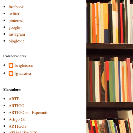
facebook
twitter
pinterest
google+
instagram
bloglovin
Colaboradores
Erigleisson
fg saraiva
Marcadores
ARTE
ARTIGO
ARTIGO em Esperanto
Artigo G1
ARTIGOS
ATUALIDADES