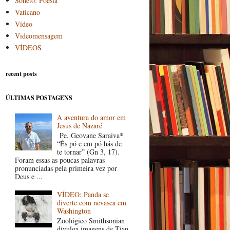
Soneto: Poesia
Vaticano
Vídeo
Videomensagem
VÍDEOS
recent posts
ÚLTIMAS POSTAGENS
A aventura do amor em
Jesus de Nazaré
Pe. Geovane Saraiva*
“És pó e em pó hás de
te tornar” (Gn 3, 17).
Foram essas as poucas palavras
pronunciadas pela primeira vez por
Deus e ...
VÍDEO: Panda se
diverte com nevasca em
Washington
Zoológico Smithsonian
divulga imagens de Tian