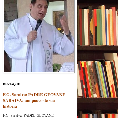
DESTAQUE
F.G. Saraiva: PADRE GEOVANE
SARAIVA: um pouco de sua
história
F.G. Saraiva: PADRE GEOVANE