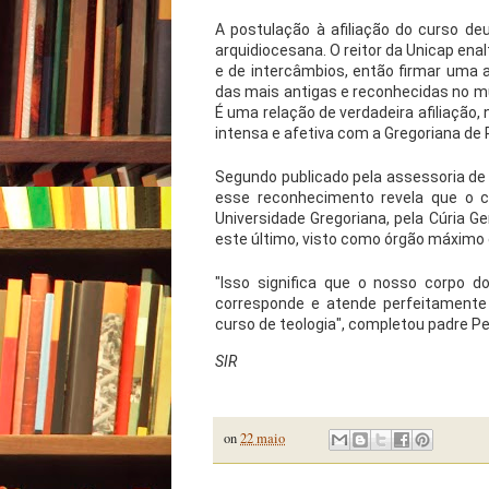
A postulação à afiliação do curso d
arquidiocesana. O reitor da Unicap enal
e de intercâmbios, então firmar uma a
das mais antigas e reconhecidas no mun
É uma relação de verdadeira afiliação,
intensa e afetiva com a Gregoriana de
Segundo publicado pela assessoria de 
esse reconhecimento revela que o cu
Universidade Gregoriana, pela Cúria G
este último, visto como órgão máximo d
"Isso significa que o nosso corpo d
corresponde e atende perfeitamente 
curso de teologia", completou padre Pe
SIR
on
22 maio