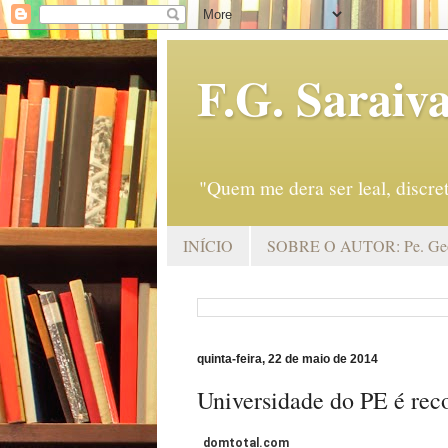
F.G. Saraiv
"Quem me dera ser leal, discr
INÍCIO
SOBRE O AUTOR: Pe. Geo
quinta-feira, 22 de maio de 2014
Universidade do PE é rec
domtotal.com