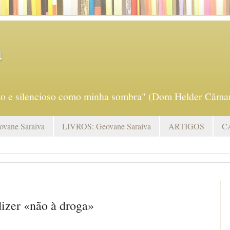
a
eto e silencioso como minha sombra" (Dom Helder Câmar
vane Saraiva
LIVROS: Geovane Saraiva
ARTIGOS
C
dizer «não à droga»