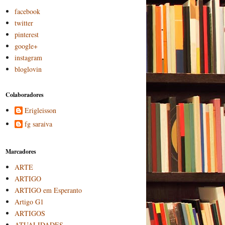
facebook
twitter
pinterest
google+
instagram
bloglovin
Colaboradores
Erigleisson
fg saraiva
Marcadores
ARTE
ARTIGO
ARTIGO em Esperanto
Artigo G1
ARTIGOS
ATUALIDADES