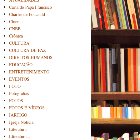
Carta do Papa Francisco
Charles de Foucauld
Cinema
CNBB
Crônica
CULTURA
CULTURA DE PAZ
DIREITOS HUMANOS
EDUCAÇÃO
ENTRETENIMENTO
EVENTOS
FOTO
Fotografias
FOTOS
FOTOS E VÍDEOS
IARTIGO
Igreja Notícia
Literatura
Literatura...