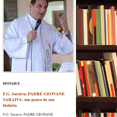
DESTAQUE
F.G. Saraiva: PADRE GEOVANE
SARAIVA: um pouco de sua
história
F.G. Saraiva: PADRE GEOVANE