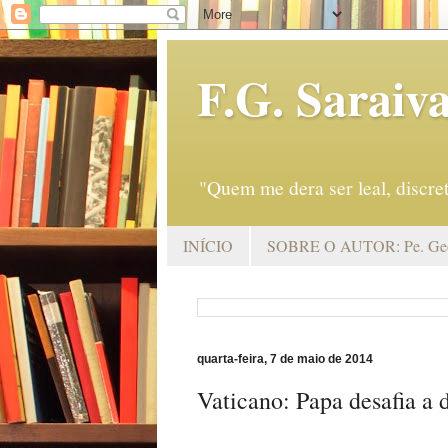
F.G. Saraiv
"Quem me dera ser leal, discr
INÍCIO
SOBRE O AUTOR: Pe. Geo
quarta-feira, 7 de maio de 2014
Vaticano: Papa desafia a 