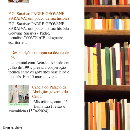
F.G. Saraiva: PADRE GEOVANE
SARAIVA: um pouco de sua história
F.G. Saraiva: PADRE GEOVANE
SARAIVA: um pouco de sua história :
Geovane Saraiva - Padre,
jornalista/0003721/CE, blogueiro,
escritor e...
Despoluição começou na década de
90
domtotal.com Acordo assinado em
julho de 1991, previa a cooperação
técnica entre os governos brasileiro e
japonês, Em 15 anos de vig...
Capela do Palácio da
Abolição: governo do
Ceará
Missa/fotos, com 1ª
Dama Lia Freitas e
assembleia (15/04/2024).
Blog Archive