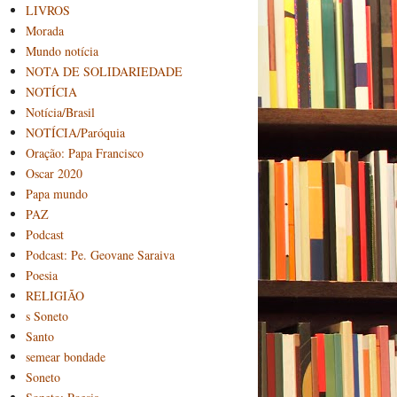
LIVROS
Morada
Mundo notícia
NOTA DE SOLIDARIEDADE
NOTÍCIA
Notícia/Brasil
NOTÍCIA/Paróquia
Oração: Papa Francisco
Oscar 2020
Papa mundo
PAZ
Podcast
Podcast: Pe. Geovane Saraiva
Poesia
RELIGIÃO
s Soneto
Santo
semear bondade
Soneto