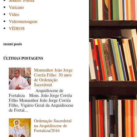
Soneto: Poesia
Vaticano
Vídeo
Videomensagem
VÍDEOS
recent posts
ÚLTIMAS POSTAGENS
Monsenhor João Jorge
Corrêa Filho: 30 anos
de Ordenação
Sacerdotal
Arquidiocese de
Fortaleza Mons. João Jorge Corrêa
Filho Monsenhor João Jorge Corrêa
Filho, Vigário Geral da Arquidiocese
de Fortal...
Ordenação Sacerdotal
na Arquidiocese de
Fortaleza/2016