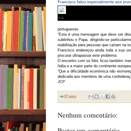
Francisco falou especialmente aos jove
D.R.
portugueses.
“Esta é uma mensagem que deve ser dita a
sublinhou o Papa, dirigindo-se particular
reabilitação para pessoas que caíram na t
Francisco endereçou ainda toda a sua ora
procurar ultrapassar este problema.
O encontro com os fiéis ficou também mar
Itália e a maior parte do continente europeu
“Que a dificuldade económica não esmore
dedicada aos membros de uma confederaçã
JCP
on
07 maio
Nenhum comentário:
Postar um comentário