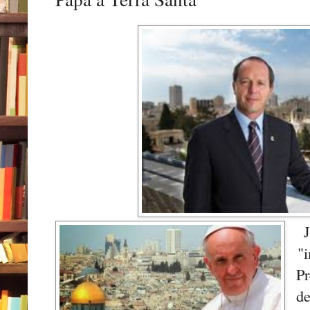
"i
Pr
de