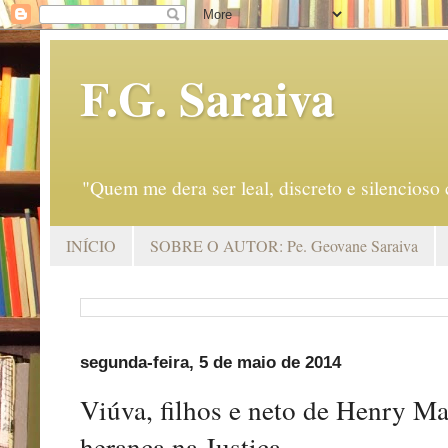
F.G. Saraiva
"Quem me dera ser leal, discreto e silencio
INÍCIO
SOBRE O AUTOR: Pe. Geovane Saraiva
segunda-feira, 5 de maio de 2014
Viúva, filhos e neto de Henry M
herança na Justiça