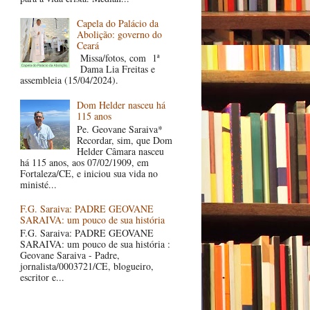
Capela do Palácio da
Abolição: governo do
Ceará
Missa/fotos, com 1ª
Dama Lia Freitas e
assembleia (15/04/2024).
Dom Helder nasceu há
115 anos
Pe. Geovane Saraiva*
Recordar, sim, que Dom
Helder Câmara nasceu
há 115 anos, aos 07/02/1909, em
Fortaleza/CE, e iniciou sua vida no
ministé...
F.G. Saraiva: PADRE GEOVANE
SARAIVA: um pouco de sua história
F.G. Saraiva: PADRE GEOVANE
SARAIVA: um pouco de sua história :
Geovane Saraiva - Padre,
jornalista/0003721/CE, blogueiro,
escritor e...