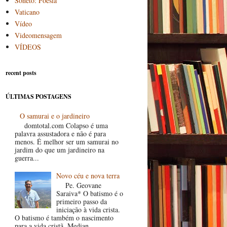
Soneto: Poesia
Vaticano
Vídeo
Videomensagem
VÍDEOS
recent posts
ÚLTIMAS POSTAGENS
O samurai e o jardineiro
domtotal.com Colapso é uma
palavra assustadora e não é para
menos. É melhor ser um samurai no
jardim do que um jardineiro na
guerra...
Novo céu e nova terra
Pe. Geovane
Saraiva* O batismo é o
primeiro passo da
iniciação à vida crista.
O batismo é também o nascimento
para a vida cristã. Median...