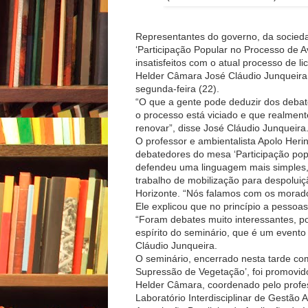
Representantes do governo, da socieda
‘Participação Popular no Processo de A
insatisfeitos com o atual processo de 
Helder Câmara José Cláudio Junqueira,
segunda-feira (22).
“O que a gente pode deduzir dos debate
o processo está viciado e que realment
renovar”, disse José Cláudio Junqueira
O professor e ambientalista Apolo Heri
debatedores do mesa ‘Participação pop
defendeu uma linguagem mais simples,
trabalho de mobilização para despoluiç
Horizonte. “Nós falamos com os morado
Ele explicou que no princípio a pessoa
“Foram debates muito interessantes, po
espírito do seminário, que é um evento
Cláudio Junqueira.
O seminário, encerrado nesta tarde co
Supressão de Vegetação’, foi promovi
Helder Câmara, coordenado pelo profes
Laboratório Interdisciplinar de Gestão