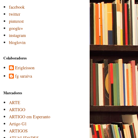
facebook
twitter
pinterest
google+
instagram
bloglovin
Colaboradores
Erigleisson
fg saraiva
Marcadores
ARTE
ARTIGO
ARTIGO em Esperanto
Artigo G1
ARTIGOS
ATUALIDADES