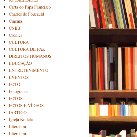
Carta do Papa Francisco
Charles de Foucauld
Cinema
CNBB
Crônica
CULTURA
CULTURA DE PAZ
DIREITOS HUMANOS
EDUCAÇÃO
ENTRETENIMENTO
EVENTOS
FOTO
Fotografias
FOTOS
FOTOS E VÍDEOS
IARTIGO
Igreja Notícia
Literatura
Literatura...