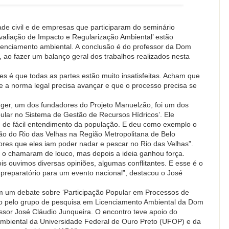
de civil e de empresas que participaram do seminário
valiação de Impacto e Regularização Ambiental’ estão
licenciamento ambiental. A conclusão é do professor da Dom
 ao fazer um balanço geral dos trabalhos realizados nesta
s é que todas as partes estão muito insatisfeitas. Acham que
e a norma legal precisa avançar e que o processo precisa se
.
nger, um dos fundadores do Projeto Manuelzão, foi um dos
ular no Sistema de Gestão de Recursos Hídricos’. Ele
 de fácil entendimento da população. E deu como exemplo o
ão do Rio das Velhas na Região Metropolitana de Belo
res que eles iam poder nadar e pescar no Rio das Velhas”.
s o chamaram de louco, mas depois a ideia ganhou força.
is ouvimos diversas opiniões, algumas conflitantes. E esse é o
 preparatório para um evento nacional”, destacou o José
m um debate sobre ‘Participação Popular em Processos de
do pelo grupo de pesquisa em Licenciamento Ambiental da Dom
sor José Cláudio Junqueira. O encontro teve apoio do
 Ambiental da Universidade Federal de Ouro Preto (UFOP) e da