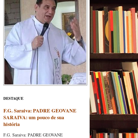
DESTAQUE
F.G. Saraiva: PADRE GEOVANE
SARAIVA: um pouco de sua
história
F.G. Saraiva: PADRE GEOVANE