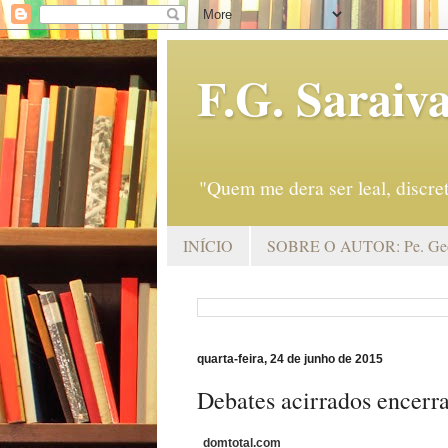
F.G. Saraiv
"Quem me dera ser leal, discr
INÍCIO
SOBRE O AUTOR: Pe. Geo
quarta-feira, 24 de junho de 2015
Debates acirrados encerr
domtotal.com