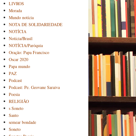
LIVROS
Morada
Mundo notícia
NOTA DE SOLIDARIEDADE
NOTÍCIA
Notícia/Brasil
NOTÍCIA/Paróquia
Oração: Papa Francisco
Oscar 2020
Papa mundo
PAZ
Podcast
Podcast: Pe. Geovane Saraiva
Poesia
RELIGIÃO
s Soneto
Santo
semear bondade
Soneto