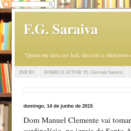
F.G. Saraiva
"Quem me dera ser leal, discreto e silencio
INÍCIO
SOBRE O AUTOR: Pe. Geovane Saraiva
domingo, 14 de junho de 2015
Dom Manuel Clemente vai tomar 
cardinalício, na igreja de Santo