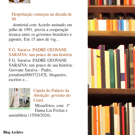
Despoluição começou na década de
90
domtotal.com Acordo assinado em
julho de 1991, previa a cooperação
técnica entre os governos brasileiro e
japonês, Em 15 anos de vig...
F.G. Saraiva: PADRE GEOVANE
SARAIVA: um pouco de sua história
F.G. Saraiva: PADRE GEOVANE
SARAIVA: um pouco de sua história :
Geovane Saraiva - Padre,
jornalista/0003721/CE, blogueiro,
escritor e...
Capela do Palácio da
Abolição: governo do
Ceará
Missa/fotos, com 1ª
Dama Lia Freitas e
assembleia (15/04/2024).
Blog Archive