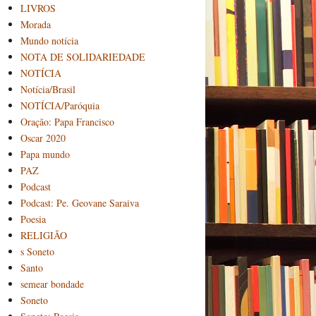
LIVROS
Morada
Mundo notícia
NOTA DE SOLIDARIEDADE
NOTÍCIA
Notícia/Brasil
NOTÍCIA/Paróquia
Oração: Papa Francisco
Oscar 2020
Papa mundo
PAZ
Podcast
Podcast: Pe. Geovane Saraiva
Poesia
RELIGIÃO
s Soneto
Santo
semear bondade
Soneto