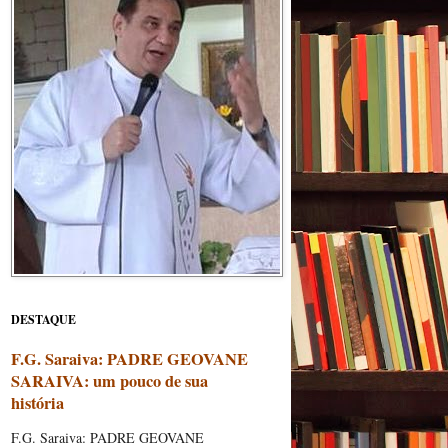
DESTAQUE
F.G. Saraiva: PADRE GEOVANE
SARAIVA: um pouco de sua
história
F.G. Saraiva: PADRE GEOVANE