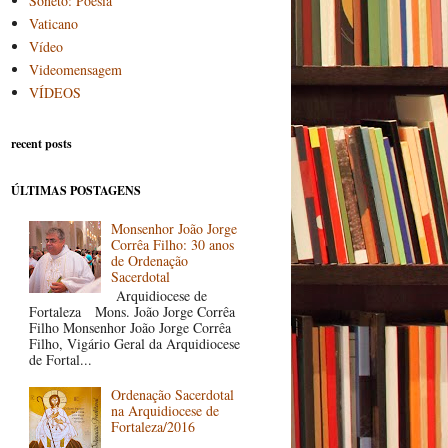
Soneto: Poesia
Vaticano
Vídeo
Videomensagem
VÍDEOS
recent posts
ÚLTIMAS POSTAGENS
Monsenhor João Jorge
Corrêa Filho: 30 anos
de Ordenação
Sacerdotal
Arquidiocese de
Fortaleza Mons. João Jorge Corrêa
Filho Monsenhor João Jorge Corrêa
Filho, Vigário Geral da Arquidiocese
de Fortal...
Ordenação Sacerdotal
na Arquidiocese de
Fortaleza/2016