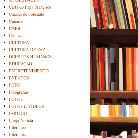
Carta do Papa Francisco
Charles de Foucauld
Cinema
CNBB
Crônica
CULTURA
CULTURA DE PAZ
DIREITOS HUMANOS
EDUCAÇÃO
ENTRETENIMENTO
EVENTOS
FOTO
Fotografias
FOTOS
FOTOS E VÍDEOS
IARTIGO
Igreja Notícia
Literatura
Literatura...