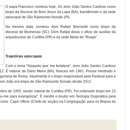
O papa Francisco nomeou hoje, 24, dom João Santos Cardoso como
bispo da diocese de Bom Jesus da Lapa (BA), transferindo-o da sede
episcopal de São Raimundo Nonato (PI).
Na mesma data, nomeou dom Rafael Biernaski como bispo da
diocese de Blumenau (SC). Dom Rafael deixa o ofício de auxiliar da
arquidiocese de Curitiba (PR) e da sede titular de “Ruspe”.
Trajetórias episcopais
Com o lema “Naquele que me fortalece”, dom João Santos Cardoso
012. É natural de Dário Meira (BA). Nasceu em 1961. Possui mestrado e
goriana de Roma. Atualmente é o bispo responsável pela Pastoral para a
 Dom João era bispo de São Raimundo Nonato desde 2012.
bro de 1955, sendo natural de Curitiba (PR). Foi ordenado bispo em 15
ou-me para evangelizar”. É mestre e doutor em Teologia Dogmática pela
u como Capo Ufficio (Chefe de seção) na Congregação para os Bispos do