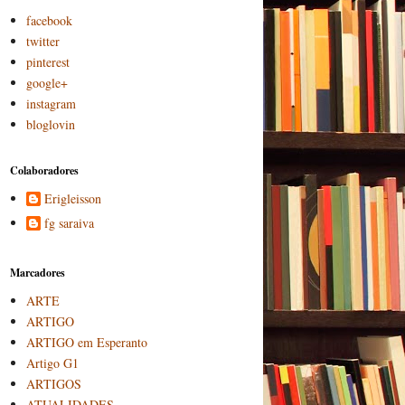
facebook
twitter
pinterest
google+
instagram
bloglovin
Colaboradores
Erigleisson
fg saraiva
Marcadores
ARTE
ARTIGO
ARTIGO em Esperanto
Artigo G1
ARTIGOS
ATUALIDADES