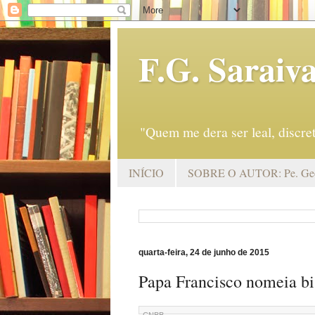
F.G. Saraiv
"Quem me dera ser leal, discr
INÍCIO
SOBRE O AUTOR: Pe. Geo
quarta-feira, 24 de junho de 2015
Papa Francisco nomeia bi
CNBB