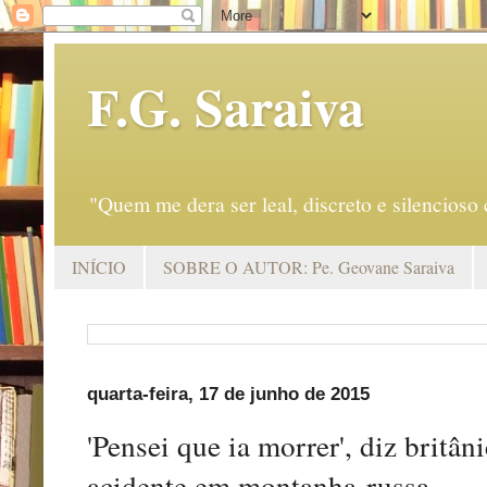
F.G. Saraiva
"Quem me dera ser leal, discreto e silencio
INÍCIO
SOBRE O AUTOR: Pe. Geovane Saraiva
quarta-feira, 17 de junho de 2015
'Pensei que ia morrer', diz britân
acidente em montanha-russa