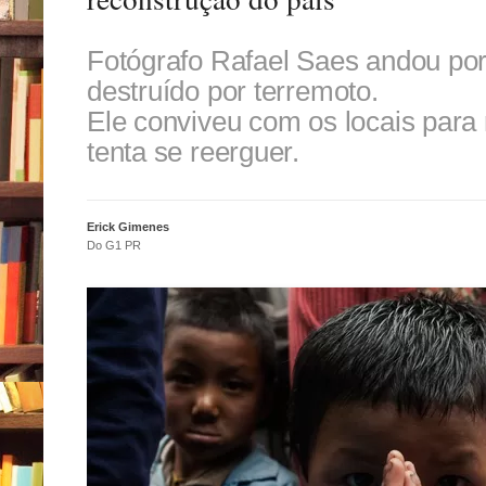
Fotógrafo Rafael Saes andou por
destruído por terremoto.
Ele conviveu com os locais para 
tenta se reerguer.
Erick Gimenes
Do G1 PR