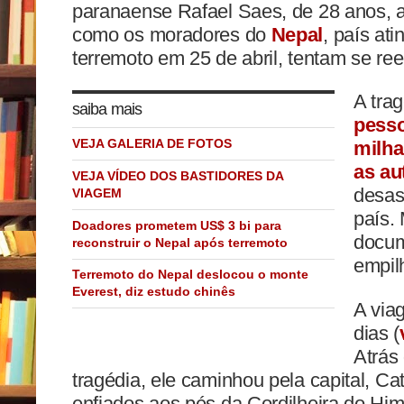
paranaense Rafael Saes, de 28 anos, ac
como os moradores do
Nepal
, país at
terremoto em 25 de abril, tentam se ree
A tra
saiba mais
pesso
VEJA GALERIA DE FOTOS
milha
as au
VEJA VÍDEO DOS BASTIDORES DA
desast
VIAGEM
país. 
Doadores prometem US$ 3 bi para
docum
reconstruir o Nepal após terremoto
empil
Terremoto do Nepal deslocou o monte
Everest, diz estudo chinês
A via
dias (
Atrás
tragédia, ele caminhou pela capital, Ca
enfiados aos pés da Cordilheira do Him