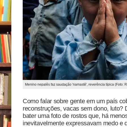
Menino nepalês faz saudação 'namastê', reverência típica (Foto: 
Como falar sobre gente em um país co
reconstruções, vacas sem dono, luto? D
bater uma foto de rostos que, há meno
inevitavelmente expressavam medo e 