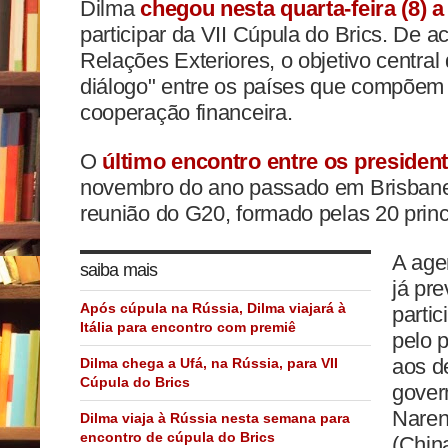
Dilma
chegou nesta quarta-feira (8) a
participar da VII Cúpula do Brics. De a
Relações Exteriores, o objetivo central
diálogo" entre os países que compõem 
cooperação financeira.
O
último encontro entre os presiden
novembro do ano passado em Brisbane,
reunião do G20, formado pelas 20 prin
A age
saiba mais
já pre
Após cúpula na Rússia, Dilma viajará à
partic
Itália para encontro com premiê
pelo 
aos d
Dilma chega a Ufá, na Rússia, para VII
Cúpula do Brics
gover
Narend
Dilma viaja à Rússia nesta semana para
encontro de cúpula do Brics
(Chin