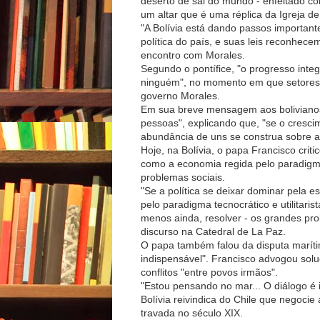
deserto de sal do mundo - enfeitado c
um altar que é uma réplica da Igreja d
"A Bolívia está dando passos importante
política do país, e suas leis reconhece
encontro com Morales.
Segundo o pontífice, "o progresso integ
ninguém", no momento em que setores 
governo Morales.
Em sua breve mensagem aos bolivianos
pessoas", explicando que, "se o cresci
abundância de uns se construa sobre a
Hoje, na Bolívia, o papa Francisco criti
como a economia regida pelo paradigm
problemas sociais.
"Se a política se deixar dominar pela 
pelo paradigma tecnocrático e utilitar
menos ainda, resolver - os grandes p
discurso na Catedral de La Paz.
O papa também falou da disputa marítima
indispensável". Francisco advogou solu
conflitos "entre povos irmãos".
"Estou pensando no mar... O diálogo é 
Bolívia reivindica do Chile que negoci
travada no século XIX.