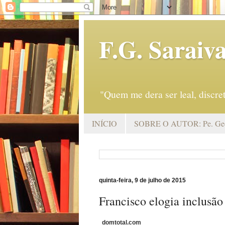
F.G. Saraiv
"Quem me dera ser leal, discr
INÍCIO
SOBRE O AUTOR: Pe. Geo
quinta-feira, 9 de julho de 2015
Francisco elogia inclusão
domtotal.com