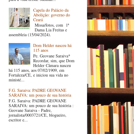
Capela do Palácio da
Abolição: governo do
Ceará
Missa/fotos, com 1ª
Dama Lia Freitas e
assembleia (15/04/2024).
Dom Helder nasceu há
115 anos
Pe. Geovane Saraiva*
Recordar, sim, que Dom
Helder Câmara nasceu
há 115 anos, aos 07/02/1909, em
Fortaleza/CE, e iniciou sua vida no
ministé...
F.G. Saraiva: PADRE GEOVANE
SARAIVA: um pouco de sua história
F.G. Saraiva: PADRE GEOVANE
SARAIVA: um pouco de sua história :
Geovane Saraiva - Padre,
jornalista/0003721/CE, blogueiro,
escritor e...