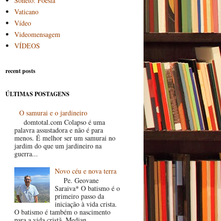
Soneto: Poesia
Vaticano
Vídeo
Videomensagem
VÍDEOS
recent posts
ÚLTIMAS POSTAGENS
O samurai e o jardineiro
domtotal.com Colapso é uma
palavra assustadora e não é para
menos. É melhor ser um samurai no
jardim do que um jardineiro na
guerra...
Novo céu e nova terra
Pe. Geovane
Saraiva* O batismo é o
primeiro passo da
iniciação à vida crista.
O batismo é também o nascimento
para a vida cristã. Median...