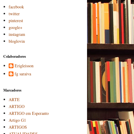
facebook
twitter
pinterest
google+
instagram
bloglovin
Colaboradores
Erigleisson
fg saraiva
Marcadores
ARTE
ARTIGO
ARTIGO em Esperanto
Artigo G1
ARTIGOS
ATUALIDADES