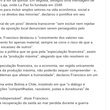
om a flor da quinua. Em seguida, divulgou uma mensagem de
e Laja, onde La Paz foi fundada em 1548.
s para incluir amplos setores na vida econômica, social e
m os direitos das minorias", declarou o pontífice em seu
ral de um povo" deveria transcorrer "sem excluir nem rejeitar
da oposição local denunciam serem perseguidos pelo
, Francisco destacou o "crescimento dos valores nas
mento for apenas material, sempre se corre o risco de que a
 escassez de outros".
cou a política que se guia pela "especulação financeira", assim
a da "produção máxima", alegando que não resolvem os
especulação financeira, ou a economia, ser regida unicamente
ista da produção máxima, não poderão sequer compreender - e,
roblemas que afetam a humanidade", declarou Francisco em um
 entre Bolívia e Chile, insistindo em que "o diálogo é
ções "compartilhadas, razoáveis, justas e duradouras" de
indispensável", disse Francisco.
e a recuperação da saída ao mar perdida durante a guerra