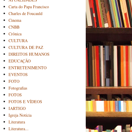
Carta do Papa Francisco
Charles de Foucauld
Cinema
CNBB
Crônica
CULTURA
CULTURA DE PAZ
DIREITOS HUMANOS
EDUCAÇÃO
ENTRETENIMENTO
EVENTOS
FOTO
Fotografias
FOTOS
FOTOS E VÍDEOS
IARTIGO
Igreja Notícia
Literatura
Literatura...