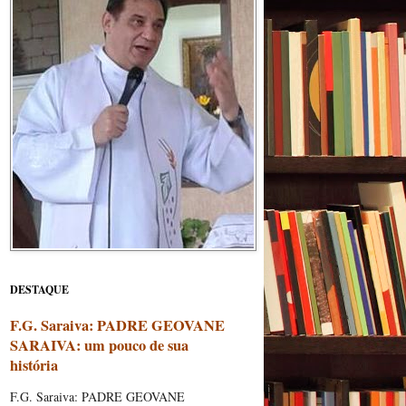
DESTAQUE
F.G. Saraiva: PADRE GEOVANE
SARAIVA: um pouco de sua
história
F.G. Saraiva: PADRE GEOVANE