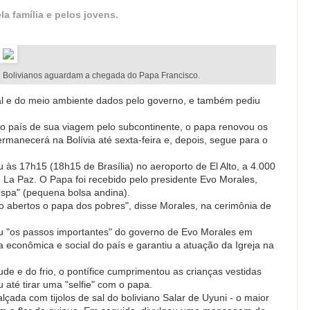
a família e pelos jovens.
Bolivianos aguardam a chegada do Papa Francisco.
ial e do meio ambiente dados pelo governo, e também pediu
ro país de sua viagem pelo subcontinente, o papa renovou os
permanecerá na Bolívia até sexta-feira e, depois, segue para o
 às 17h15 (18h15 de Brasília) no aeroporto de El Alto, a 4.000
e La Paz. O Papa foi recebido pelo presidente Evo Morales,
spa" (pequena bolsa andina).
abertos o papa dos pobres", disse Morales, na cerimônia de
 "os passos importantes" do governo de Evo Morales em
da econômica e social do país e garantiu a atuação da Igreja na
de e do frio, o pontífice cumprimentou as crianças vestidas
 até tirar uma "selfie" com o papa.
lçada com tijolos de sal do boliviano Salar de Uyuni - o maior