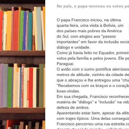
No país, o papa renovou os votos pel
O papa Francisco iniciou, na última
quarta-feira, uma visita à Bolívia, um
dos países mais pobres da América
do Sul, com elogios aos "passos
importantes" em favor da inclusão soc
diálogo e unidade.
Como já havia feito no Equador, primei
votos pela família e pelos jovens. Ele 
Paraguai.
O avião com o sumo pontífice aterrissou
metros de altitude, vizinho da cidade d
que o abraçou e lhe entregou uma "chu
"Recebemos com os braços e o coração 
boas-vindas.
Em sua chegada, Francisco reconheceu
matéria de "diálogo" e "inclusão" na vi
defesa de ambos.
Aparentando estar bem, apesar da altitu
com trajes típicos. Uma delas conseguiu
Francisco percorreu uma rua estreita ca