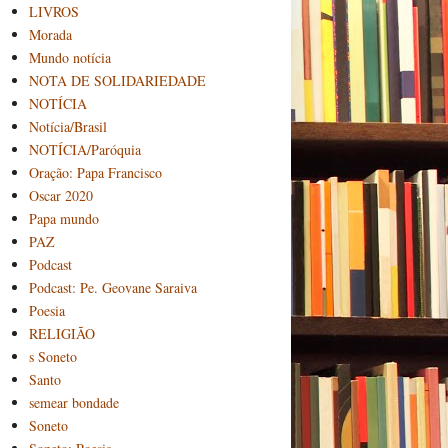
LIVROS
Morada
Mundo notícia
NOTA DE SOLIDARIEDADE
NOTÍCIA
Notícia/Brasil
NOTÍCIA/Paróquia
Oração: Papa Francisco
Oscar 2020
Papa mundo
PAZ
Podcast
Podcast: Pe. Geovane Saraiva
Poesia
RELIGIÃO
s Soneto
Santo
semear bondade
Soneto