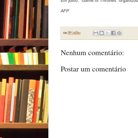
Em julho, "Game of Thrones" organizou
AFP
on
09 julho
Nenhum comentário:
Postar um comentário