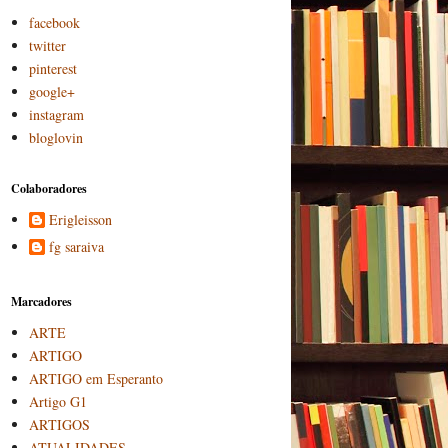
facebook
twitter
pinterest
google+
instagram
bloglovin
Colaboradores
Erigleisson
fg saraiva
Marcadores
ARTE
ARTIGO
ARTIGO em Esperanto
Artigo G1
ARTIGOS
ATUALIDADES