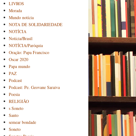
LIVROS
Morada
Mundo notícia
NOTA DE SOLIDARIEDADE
NOTÍCIA
Notícia/Brasil
NOTÍCIA/Paróquia
Oração: Papa Francisco
Oscar 2020
Papa mundo
PAZ
Podcast
Podcast: Pe. Geovane Saraiva
Poesia
RELIGIÃO
s Soneto
Santo
semear bondade
Soneto