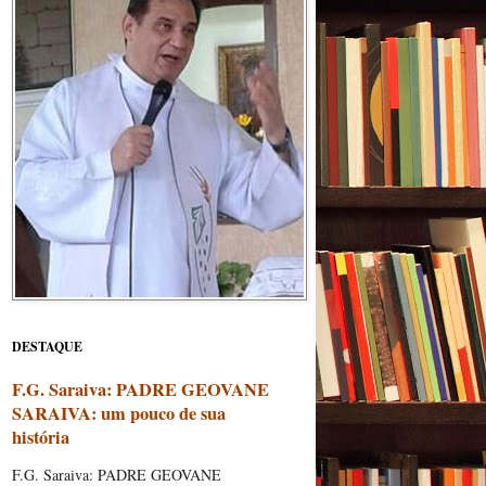
DESTAQUE
F.G. Saraiva: PADRE GEOVANE
SARAIVA: um pouco de sua
história
F.G. Saraiva: PADRE GEOVANE