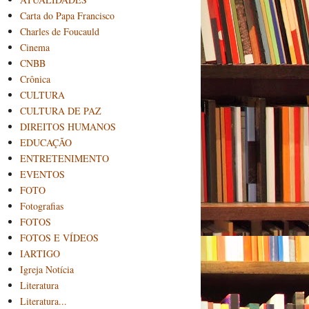
Carta do Papa Francisco
Charles de Foucauld
Cinema
CNBB
Crônica
CULTURA
CULTURA DE PAZ
DIREITOS HUMANOS
EDUCAÇÃO
ENTRETENIMENTO
EVENTOS
FOTO
Fotografias
FOTOS
FOTOS E VÍDEOS
IARTIGO
Igreja Notícia
Literatura
Literatura...