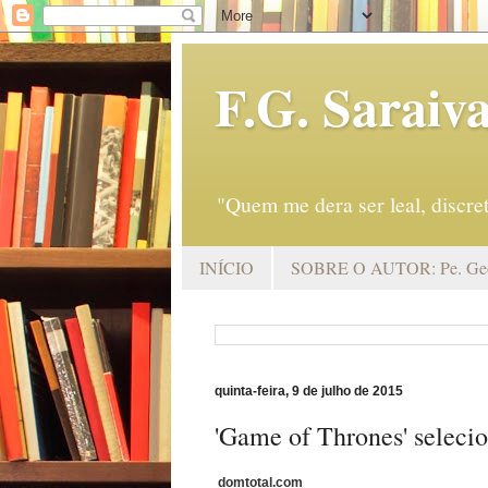
F.G. Saraiv
"Quem me dera ser leal, discr
INÍCIO
SOBRE O AUTOR: Pe. Geo
quinta-feira, 9 de julho de 2015
'Game of Thrones' selecio
domtotal.com