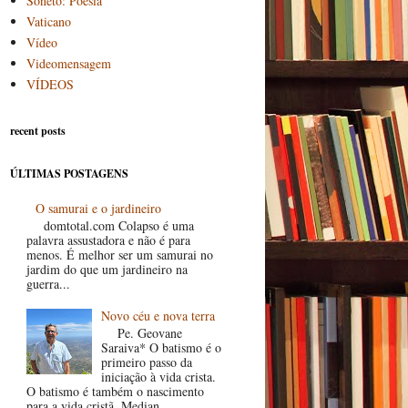
Soneto: Poesia
Vaticano
Vídeo
Videomensagem
VÍDEOS
recent posts
ÚLTIMAS POSTAGENS
O samurai e o jardineiro
domtotal.com Colapso é uma
palavra assustadora e não é para
menos. É melhor ser um samurai no
jardim do que um jardineiro na
guerra...
Novo céu e nova terra
Pe. Geovane
Saraiva* O batismo é o
primeiro passo da
iniciação à vida crista.
O batismo é também o nascimento
para a vida cristã. Median...