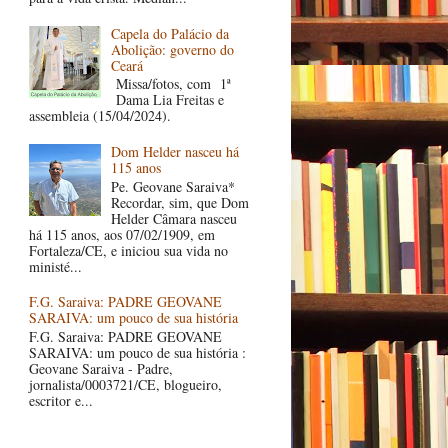
Capela do Palácio da
Abolição: governo do
Ceará
Missa/fotos, com 1ª
Dama Lia Freitas e
assembleia (15/04/2024).
Dom Helder nasceu há
115 anos
Pe. Geovane Saraiva*
Recordar, sim, que Dom
Helder Câmara nasceu
há 115 anos, aos 07/02/1909, em
Fortaleza/CE, e iniciou sua vida no
ministé...
F.G. Saraiva: PADRE GEOVANE
SARAIVA: um pouco de sua história
F.G. Saraiva: PADRE GEOVANE
SARAIVA: um pouco de sua história :
Geovane Saraiva - Padre,
jornalista/0003721/CE, blogueiro,
escritor e...