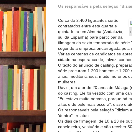
Os responsáveis pela seleção "diziam
Cerca de 2.400 figurantes serão
contratados entre esta quarta e
quinta-feira em Almeria (Andaluzia,
F
sul da Espanha) para participar da
filmagem da sexta temporada da série 
segundo a empresa encarregada pela 
Várias centenas de candidatos se apre
cidade na esperança de, talvez, conhece
O texto do anúncio de casting, prepara
série procuram 1.200 homens e 1.200 m
anos, mediterrâneos, muito morenos o
mulheres.
David, um ator de 20 anos de Málaga (s
do casting. Ele foi vestido com uma c
"Eu estava muito nervoso, porque há m
altas e de pele mais escura", disse o at
Os responsáveis pela seleção "diziam a
'dentro'", relatou.
Os dias de filmagem, de 10 a 23 de ou
cabeleireiro, vestuário e vão receber 50