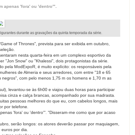
 apenas 'fora' ou 'dentro'".
igurantes durante as gravações da quinta temporada da série.
"Game of Thrones", prevista para ser exibida em outubro,
seleção.
sentaram nesta quarta-feira em um complexo esportivo da
r "Jon Snow" ou "Khalessi", dois protagonistas da série.
do pela ModExpoR, é muito explícito: os responsáveis pela
ulheres de Almeria e seus arredores, com entre "18 e 65
u negros", com pelo menos 1,75 m os homens e 1,70 m as
ul), levantou-se às 6h00 e viajou duas horas para participar
amisa cinza e calça brancas, acompanhado por sua madrasta.
uitas pessoas melhores do que eu, com cabelos longos, mais
or por telefone.
penas 'fora' ou 'dentro'". "Disseram-me como que por acaso
tubro, serão longos: os atores deverão passar por maquiagem,
 euros por dia.