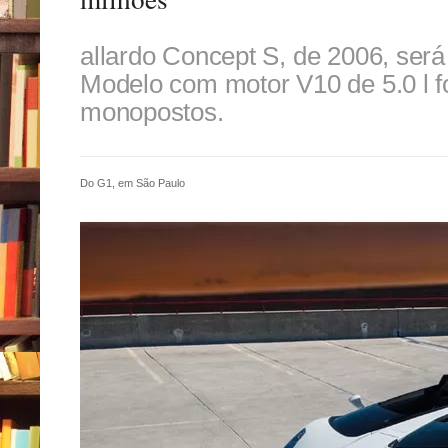
allardo Concept S, de 2006, ser
Modelo com motor V10 de 5.0 l f
monopostos.
Do G1, em São Paulo