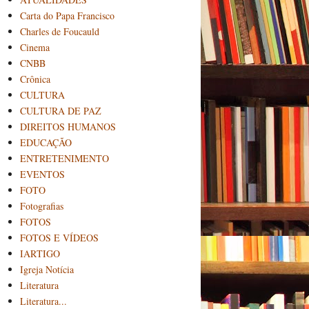
Carta do Papa Francisco
Charles de Foucauld
Cinema
CNBB
Crônica
CULTURA
CULTURA DE PAZ
DIREITOS HUMANOS
EDUCAÇÃO
ENTRETENIMENTO
EVENTOS
FOTO
Fotografias
FOTOS
FOTOS E VÍDEOS
IARTIGO
Igreja Notícia
Literatura
Literatura...