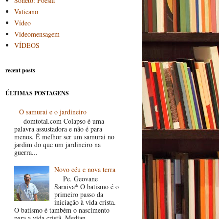
Soneto: Poesia
Vaticano
Vídeo
Videomensagem
VÍDEOS
recent posts
ÚLTIMAS POSTAGENS
O samurai e o jardineiro
domtotal.com Colapso é uma
palavra assustadora e não é para
menos. É melhor ser um samurai no
jardim do que um jardineiro na
guerra...
Novo céu e nova terra
Pe. Geovane
Saraiva* O batismo é o
primeiro passo da
iniciação à vida crista.
O batismo é também o nascimento
para a vida cristã. Median...