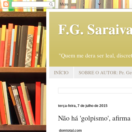
F.G. Saraiv
"Quem me dera ser leal, discr
INÍCIO
SOBRE O AUTOR: Pe. Geo
terça-feira, 7 de julho de 2015
Não há 'golpismo', afirma
domtotal.com