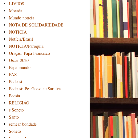
LIVROS
Morada
Mundo notícia
NOTA DE SOLIDARIEDADE
NOTÍCIA
Notícia/Brasil
NOTÍCIA/Paróquia
Oração: Papa Francisco
Oscar 2020
Papa mundo
PAZ
Podcast
Podcast: Pe. Geovane Saraiva
Poesia
RELIGIÃO
s Soneto
Santo
semear bondade
Soneto