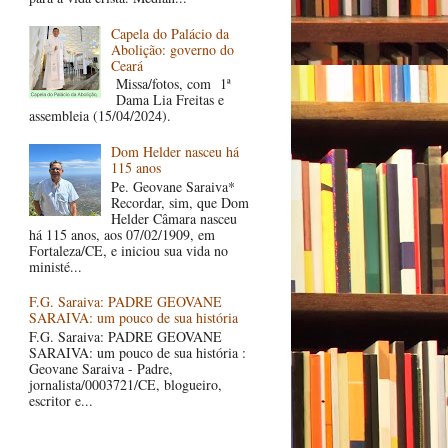
Capela do Palácio da
Abolição: governo do
Ceará
Missa/fotos, com 1ª
Dama Lia Freitas e
assembleia (15/04/2024).
Dom Helder nasceu há
115 anos
Pe. Geovane Saraiva*
Recordar, sim, que Dom
Helder Câmara nasceu
há 115 anos, aos 07/02/1909, em
Fortaleza/CE, e iniciou sua vida no
ministé...
F.G. Saraiva: PADRE GEOVANE
SARAIVA: um pouco de sua história
F.G. Saraiva: PADRE GEOVANE
SARAIVA: um pouco de sua história :
Geovane Saraiva - Padre,
jornalista/0003721/CE, blogueiro,
escritor e...