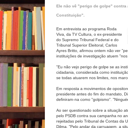
Ele não vê "perigo de golpe" contra
Constituição".
Em entrevista ao programa Roda
Viva, da TV Cultura, o ex-presidente
do Supremo Tribunal Federal e do
Tribunal Superior Eleitoral, Carlos
Ayres Britto, afirmou ontem não ver "pe
instituições de investigação atuem "nos
"Eu não vejo perigo de golpe se as insti
cidadania, considerada como instituição 
se todas atuarem nos limites, nos marco
Em resposta a movimentos de opositor
presidente antes do fim do mandato, Di
definiram-na como "golpismo". "Ninguém 
Ao ser questionado sobre a situação a
pelo PSDB contra sua campanha no ano
rejeitadas pelo Tribunal de Contas da Un
Dilma. "Pelo andar da carruagem, a si