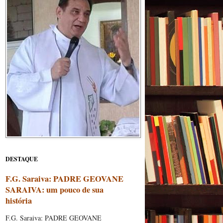
DESTAQUE
F.G. Saraiva: PADRE GEOVANE
SARAIVA: um pouco de sua
história
F.G. Saraiva: PADRE GEOVANE