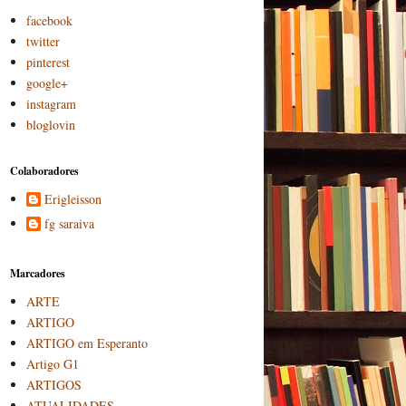
facebook
twitter
pinterest
google+
instagram
bloglovin
Colaboradores
Erigleisson
fg saraiva
Marcadores
ARTE
ARTIGO
ARTIGO em Esperanto
Artigo G1
ARTIGOS
ATUALIDADES