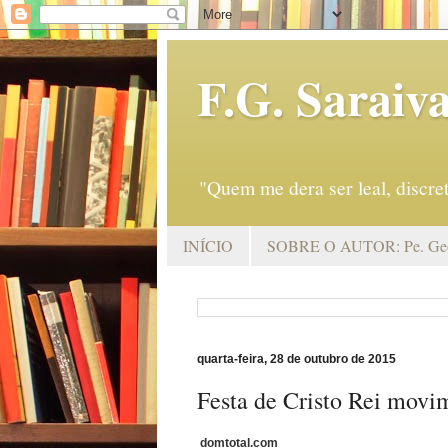
F.G. Saraiv
"Quem me dera ser leal, discr
INÍCIO
SOBRE O AUTOR: Pe. Geo
quarta-feira, 28 de outubro de 2015
Festa de Cristo Rei movi
domtotal.com