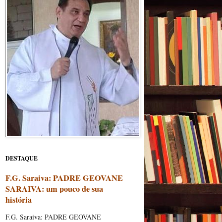
DESTAQUE
F.G. Saraiva: PADRE GEOVANE
SARAIVA: um pouco de sua
história
F.G. Saraiva: PADRE GEOVANE