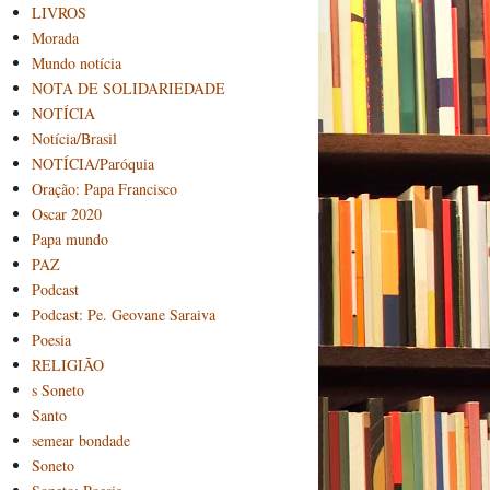
LIVROS
Morada
Mundo notícia
NOTA DE SOLIDARIEDADE
NOTÍCIA
Notícia/Brasil
NOTÍCIA/Paróquia
Oração: Papa Francisco
Oscar 2020
Papa mundo
PAZ
Podcast
Podcast: Pe. Geovane Saraiva
Poesia
RELIGIÃO
s Soneto
Santo
semear bondade
Soneto