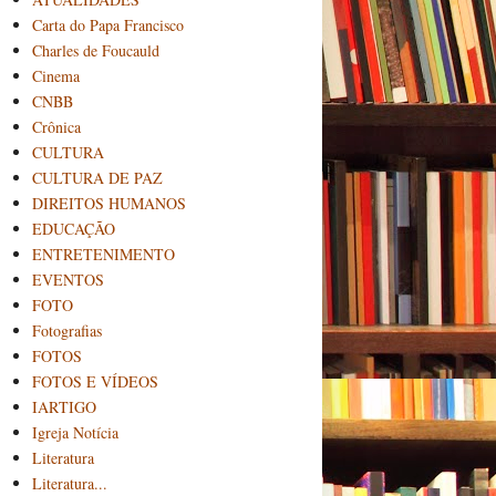
Carta do Papa Francisco
Charles de Foucauld
Cinema
CNBB
Crônica
CULTURA
CULTURA DE PAZ
DIREITOS HUMANOS
EDUCAÇÃO
ENTRETENIMENTO
EVENTOS
FOTO
Fotografias
FOTOS
FOTOS E VÍDEOS
IARTIGO
Igreja Notícia
Literatura
Literatura...