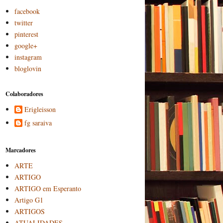
facebook
twitter
pinterest
google+
instagram
bloglovin
Colaboradores
Erigleisson
fg saraiva
Marcadores
ARTE
ARTIGO
ARTIGO em Esperanto
Artigo G1
ARTIGOS
ATUALIDADES