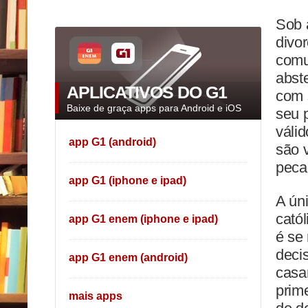
Sob a
divo
comu
abst
APLICATIVOS DO G1
com 
Baixe de graça apps para Android e iOS
seu 
válid
app G1 (android)
são 
peca
app G1 (iphone e ipad)
A ún
cató
app G1 enem (iphone e ipad)
é se
deci
app G1 enem (android)
casa
prime
mais apps