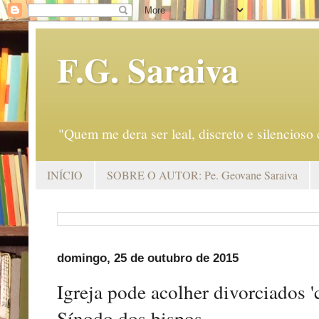
F.G. Saraiva
"Quem me dera ser leal, discreto e silencio
INÍCIO
SOBRE O AUTOR: Pe. Geovane Saraiva
domingo, 25 de outubro de 2015
Igreja pode acolher divorciados '
Sínodo dos bispos