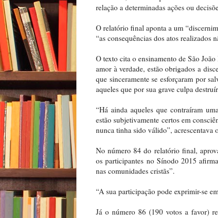
relação a determinadas ações ou decisõ
O relatório final aponta a um “discerni
“as consequências dos atos realizados 
O texto cita o ensinamento de São João 
amor à verdade, estão obrigados a disce
que sinceramente se esforçaram por sa
aqueles que por sua grave culpa destr
“Há ainda aqueles que contraíram uma 
estão subjetivamente certos em consciê
nunca tinha sido válido”, acrescentava o
No número 84 do relatório final, apr
os participantes no Sínodo 2015 afirm
nas comunidades cristãs”.
“A sua participação pode exprimir-se em 
Já o número 86 (190 votos a favor) r