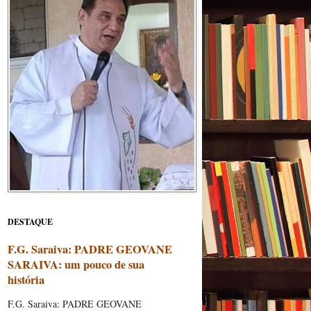
DESTAQUE
F.G. Saraiva: PADRE GEOVANE
SARAIVA: um pouco de sua
história
F.G. Saraiva: PADRE GEOVANE