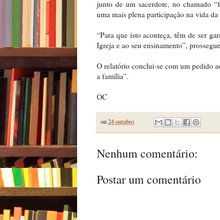
junto de um sacerdote, no chamado “fo
uma mais plena participação na vida da 
“Para que isto aconteça, têm de ser gar
Igreja e ao seu ensinamento”, prossegue
O relatório conclui-se com um pedido 
a família”.
OC
on
24 outubro
Nenhum comentário:
Postar um comentário