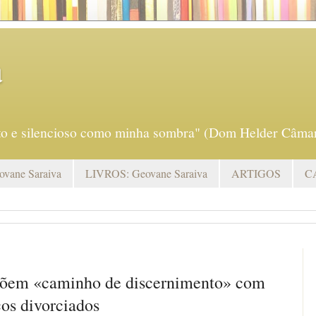
a
eto e silencioso como minha sombra" (Dom Helder Câmar
vane Saraiva
LIVROS: Geovane Saraiva
ARTIGOS
C
põem «caminho de discernimento» com
cos divorciados