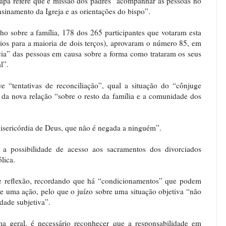
Papa refere que é missão dos padres “acompanhar as pessoas no
inamento da Igreja e as orientações do bispo”.
ho sobre a família, 178 dos 265 participantes que votaram esta
ios para a maioria de dois terços), aprovaram o número 85, em
ia” das pessoas em causa sobre a forma como trataram os seus
l”.
 “tentativas de reconciliação”, qual a situação do “cônjuge
da nova relação “sobre o resto da família e a comunidade dos
misericórdia de Deus, que não é negada a ninguém”.
e a possibilidade de acesso aos sacramentos dos divorciados
lica.
 de reflexão, recordando que há “condicionamentos” que podem
de uma ação, pelo que o juízo sobre uma situação objetiva “não
dade subjetiva”.
 geral, é necessário reconhecer que a responsabilidade em