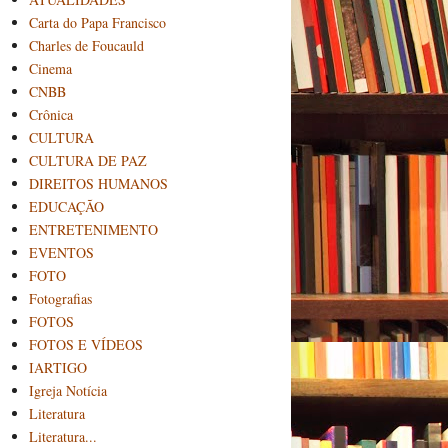
Carta do Papa Francisco
Charles de Foucauld
Cinema
CNBB
Crônica
CULTURA
CULTURA DE PAZ
DIREITOS HUMANOS
EDUCAÇÃO
ENTRETENIMENTO
EVENTOS
FOTO
Fotografias
FOTOS
FOTOS E VÍDEOS
IARTIGO
Igreja Notícia
Literatura
Literatura...