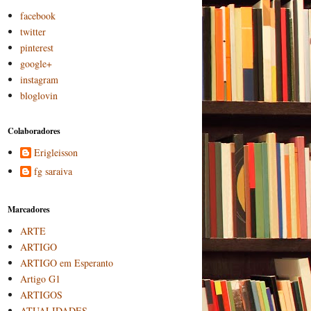
facebook
twitter
pinterest
google+
instagram
bloglovin
Colaboradores
Erigleisson
fg saraiva
Marcadores
ARTE
ARTIGO
ARTIGO em Esperanto
Artigo G1
ARTIGOS
ATUALIDADES