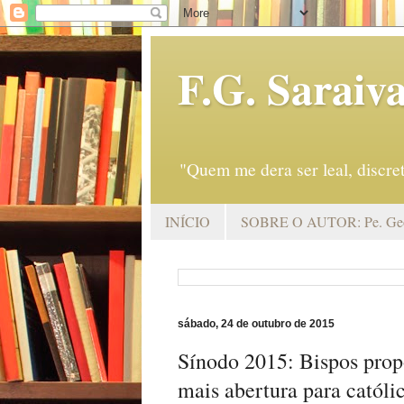
F.G. Saraiv
"Quem me dera ser leal, discr
INÍCIO
SOBRE O AUTOR: Pe. Geo
sábado, 24 de outubro de 2015
Sínodo 2015: Bispos pro
mais abertura para católi