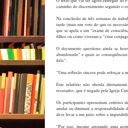
O texto que vai ser agora entregue ao 
caminho do discernimento segundo o ens
Na conclusão de três semanas de trabal
tarde (mais um voto do que os necessár
que se apela a um “exame de consciênc
filhos ou como viveram a “crise conjuga
O documento questiona ainda se houve
abandonado” e quais as consequências 
fiéis”.
“Uma reflexão sincera pode reforçar a 
Este relatório não aborda diretament
recasados, que é negada pela Igreja Cató
Os participantes apresentam critérios
anular ou diminuir a responsabilidade 
deve levar a um juízo sobre a imputabili
“Por isso, mesmo apoiando uma norma