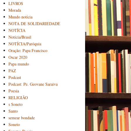
LIVROS
Morada
Mundo notícia
NOTA DE SOLIDARIEDADE
NOTÍCIA
Notícia/Brasil
NOTÍCIA/Paróquia
Oração: Papa Francisco
Oscar 2020
Papa mundo
PAZ
Podcast
Podcast: Pe. Geovane Saraiva
Poesia
RELIGIÃO
s Soneto
Santo
semear bondade
Soneto