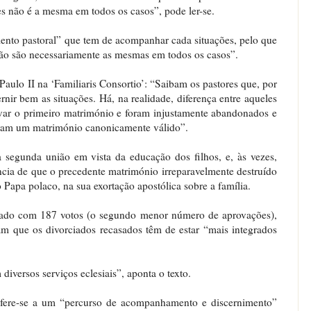
es não é a mesma em todos os casos”, pode ler-se.
mento pastoral” que tem de acompanhar cada situações, pelo que
não são necessariamente as mesmas em todos os casos”.
Paulo II na ‘Familiaris Consortio’: “Saibam os pastores que, por
rnir bem as situações. Há, na realidade, diferença entre aqueles
lvar o primeiro matrimónio e foram injustamente abandonados e
uíram um matrimónio canonicamente válido”.
segunda união em vista da educação dos filhos, e, às vezes,
ncia de que o precedente matrimónio irreparavelmente destruído
 Papa polaco, na sua exortação apostólica sobre a família.
ovado com 187 votos (o segundo menor número de aprovações),
am que os divorciados recasados têm de estar “mais integrados
diversos serviços eclesiais”, aponta o texto.
efere-se a um “percurso de acompanhamento e discernimento”