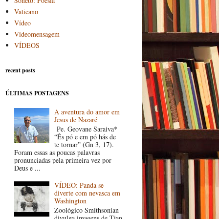
Soneto: Poesia
Vaticano
Vídeo
Videomensagem
VÍDEOS
recent posts
ÚLTIMAS POSTAGENS
A aventura do amor em
Jesus de Nazaré
Pe. Geovane Saraiva*
“És pó e em pó hás de
te tornar” (Gn 3, 17).
Foram essas as poucas palavras
pronunciadas pela primeira vez por
Deus e ...
VÍDEO: Panda se
diverte com nevasca em
Washington
Zoológico Smithsonian
divulga imagens de Tian