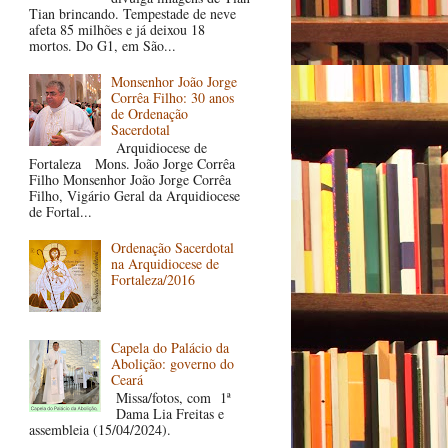
Tian brincando. Tempestade de neve
afeta 85 milhões e já deixou 18
mortos. Do G1, em São...
Monsenhor João Jorge
Corrêa Filho: 30 anos
de Ordenação
Sacerdotal
Arquidiocese de
Fortaleza Mons. João Jorge Corrêa
Filho Monsenhor João Jorge Corrêa
Filho, Vigário Geral da Arquidiocese
de Fortal...
Ordenação Sacerdotal
na Arquidiocese de
Fortaleza/2016
Capela do Palácio da
Abolição: governo do
Ceará
Missa/fotos, com 1ª
Dama Lia Freitas e
assembleia (15/04/2024).