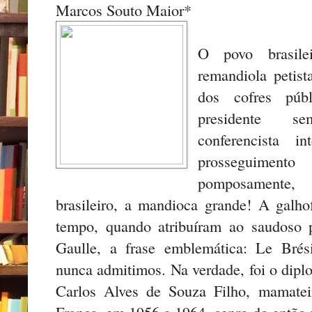
Marcos Souto Maior*
O povo brasile
remandiola petist
dos cofres púb
presidente se
conferencista i
prosseguimen
pomposamente, 
brasileiro, a mandioca grande! A galh
tempo, quando atribuíram ao saudoso p
Gaulle, a frase emblemática: Le Brési
nunca admitimos. Na verdade, foi o dipl
Carlos Alves de Souza Filho, mamatei
França, em 1956 a 1964, genro do então 