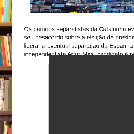
Os partidos separatistas da Catalunha ev
seu desacordo sobre a eleição de preside
liderar a eventual separação da Espanha
independentista Artur Mas, candidato à r