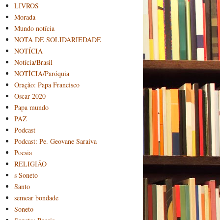
LIVROS
Morada
Mundo notícia
NOTA DE SOLIDARIEDADE
NOTÍCIA
Notícia/Brasil
NOTÍCIA/Paróquia
Oração: Papa Francisco
Oscar 2020
Papa mundo
PAZ
Podcast
Podcast: Pe. Geovane Saraiva
Poesia
RELIGIÃO
s Soneto
Santo
semear bondade
Soneto