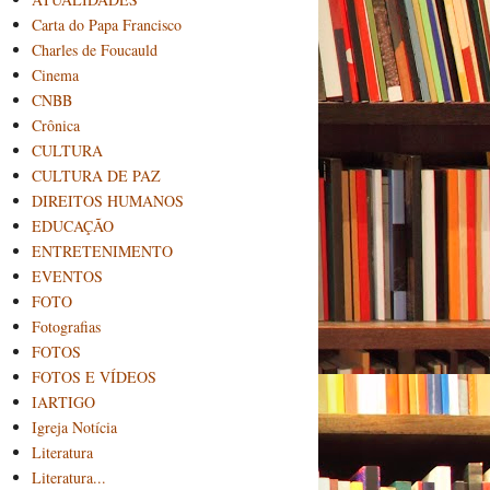
Carta do Papa Francisco
Charles de Foucauld
Cinema
CNBB
Crônica
CULTURA
CULTURA DE PAZ
DIREITOS HUMANOS
EDUCAÇÃO
ENTRETENIMENTO
EVENTOS
FOTO
Fotografias
FOTOS
FOTOS E VÍDEOS
IARTIGO
Igreja Notícia
Literatura
Literatura...