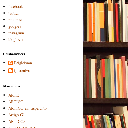
facebook
twitter
pinterest
google+
instagram
bloglovin
Colaboradores
Erigleisson
fg saraiva
Marcadores
ARTE
ARTIGO
ARTIGO em Esperanto
Artigo G1
ARTIGOS
ATUALIDADES