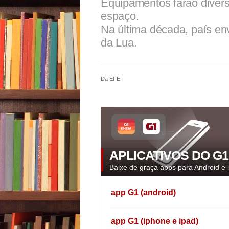
Equipamentos farão divers
espaço.
Na última década, país env
da Lua.
Da EFE
APLICATIVOS DO G1
Baixe de graça apps para Android e 
app G1 (android)
app G1 (iphone e ipad)