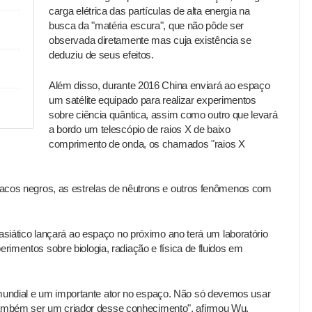
carga elétrica das partículas de alta energia na
busca da "matéria escura", que não pôde ser
observada diretamente mas cuja existência se
deduziu de seus efeitos.
Além disso, durante 2016 China enviará ao espaço
um satélite equipado para realizar experimentos
sobre ciência quântica, assim como outro que levará
a bordo um telescópio de raios X de baixo
comprimento de onda, os chamados "raios X
uracos negros, as estrelas de nêutrons e outros fenômenos com
e asiático lançará ao espaço no próximo ano terá um laboratório
erimentos sobre biologia, radiação e física de fluidos em
undial e um importante ator no espaço. Não só devemos usar
ambém ser um criador desse conhecimento", afirmou Wu.