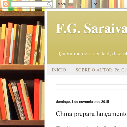
F.G. Saraiv
"Quem me dera ser leal, discr
INÍCIO
SOBRE O AUTOR: Pe. Geo
domingo, 1 de novembro de 2015
China prepara lançamento 