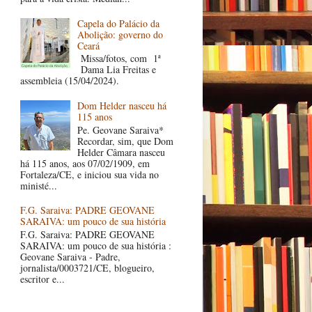
Capela do Palácio da
Abolição: governo do
Ceará
Missa/fotos, com 1ª
Dama Lia Freitas e
assembleia (15/04/2024).
Dom Helder nasceu há
115 anos
Pe. Geovane Saraiva*
Recordar, sim, que Dom
Helder Câmara nasceu
há 115 anos, aos 07/02/1909, em
Fortaleza/CE, e iniciou sua vida no
ministé...
F.G. Saraiva: PADRE GEOVANE
SARAIVA: um pouco de sua história
F.G. Saraiva: PADRE GEOVANE
SARAIVA: um pouco de sua história :
Geovane Saraiva - Padre,
jornalista/0003721/CE, blogueiro,
escritor e...