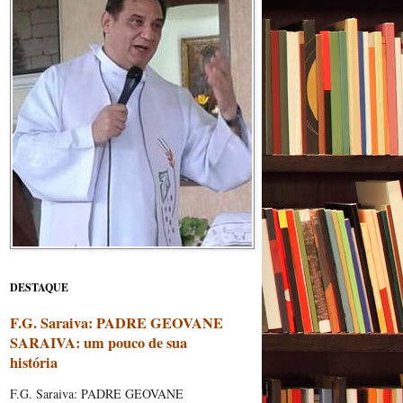
DESTAQUE
F.G. Saraiva: PADRE GEOVANE
SARAIVA: um pouco de sua
história
F.G. Saraiva: PADRE GEOVANE