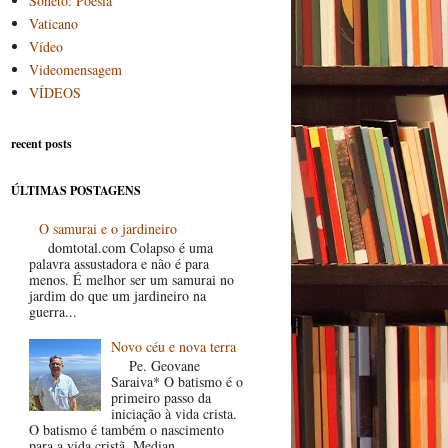
Soneto: Poesia
Vaticano
Vídeo
Videomensagem
VÍDEOS
recent posts
ÚLTIMAS POSTAGENS
O samurai e o jardineiro
domtotal.com Colapso é uma
palavra assustadora e não é para
menos. É melhor ser um samurai no
jardim do que um jardineiro na
guerra...
Novo céu e nova terra
Pe. Geovane
Saraiva* O batismo é o
primeiro passo da
iniciação à vida crista.
O batismo é também o nascimento
para a vida cristã. Median...