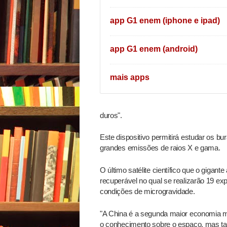
app G1 enem (iphone e ipad)
app G1 enem (android)
mais apps
duros".
Este dispositivo permitirá estudar os b
grandes emissões de raios X e gama.
O último satélite científico que o gigant
recuperável no qual se realizarão 19 exp
condições de microgravidade.
"A China é a segunda maior economia m
o conhecimento sobre o espaço, mas t