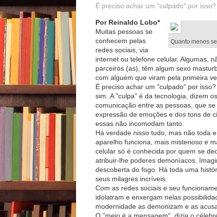
É preciso achar um "culpado" por isso
Por Reinaldo Lobo*
Muitas pessoas se
conhecem pelas
Quanto menos se 
redes sociais, via
internet ou telefone celular. Algumas,
parceiros (as), têm algum sexo mastur
com alguém que viram pela primeira v
É preciso achar um "culpado" por isso
sim. A "culpa" é da tecnologia, dizem o
comunicação entre as pessoas, que se t
expressão de emoções e dos tons de ci
essas não incomodam tanto.
Há verdade nisso tudo, mas não toda 
aparelho funciona, mais misterioso e 
celular só é conhecida por quem se de
atribuir-lhe poderes demoníacos. Ima
descoberta do fogo. Há toda uma histór
seus milagres incríveis.
Com as redes sociais e seu funcioname
idolatram e enxergam nelas possibilidade
modernidade as demonizam e as acusam
O "meio é a mensagem", dizia o célebr