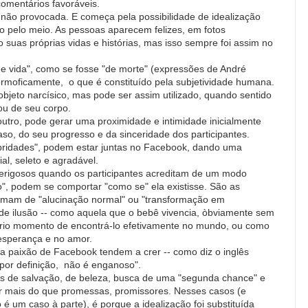
comentários favoráveis.
 não provocada. E começa pela possibilidade de idealização
 pelo meio. As pessoas aparecem felizes, em fotos
o suas próprias vidas e histórias, mas isso sempre foi assim no
.
de vida", como se fosse "de morte" (expressões de André
ormoficamente, o que é constituído pela subjetividade humana.
eto narcísico, mas pode ser assim utilizado, quando sentido
ou de seu corpo.
 outro, pode gerar uma proximidade e intimidade inicialmente
caso, do seu progresso e da sinceridade dos participantes.
ridades", podem estar juntas no Facebook, dando uma
l, seleto e agradável.
rigosos quando os participantes acreditam de um modo
do", podem se comportar "como se" ela existisse. São as
chamam de "alucinação normal" ou "transformação em
 de ilusão -- como aquela que o bebê vivencia, òbviamente sem
óprio momento de encontrá-lo efetivamente no mundo, ou como
esperança e no amor.
a paixão de Facebook tendem a crer -- como diz o inglês
,por definição, não é enganoso".
 de salvação, de beleza, busca de uma "segunda chance" e
r mais do que promessas, promissores. Nesses casos (e
 um caso à parte), é porque a idealização foi substituída