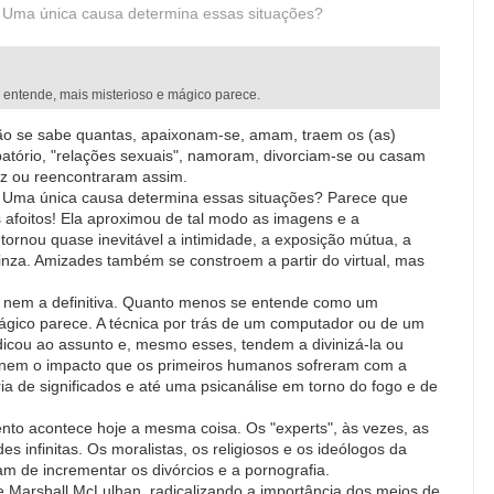
? Uma única causa determina essas situações?
entende, mais misterioso e mágico parece.
 não se sabe quantas, apaixonam-se, amam, traem os (as)
batório, "relações sexuais", namoram, divorciam-se ou casam
ez ou reencontraram assim.
? Uma única causa determina essas situações? Parece que
s afoitos! Ela aproximou de tal modo as imagens e a
ornou quase inevitável a intimidade, a exposição mútua, a
nza. Amizades também se constroem a partir do virtual, mas
e nem a definitiva. Quanto menos se entende como um
mágico parece. A técnica por trás de um computador ou de um
dicou ao assunto e, mesmo esses, tendem a divinizá-la ou
ginem o impacto que os primeiros humanos sofreram com a
ia de significados e até uma psicanálise em torno do fogo e de
nto acontece hoje a mesma coisa. Os "experts", às vezes, as
s infinitas. Os moralistas, os religiosos e os ideólogos da
 de incrementar os divórcios e a pornografia.
e Marshall McLulhan, radicalizando a importância dos meios de