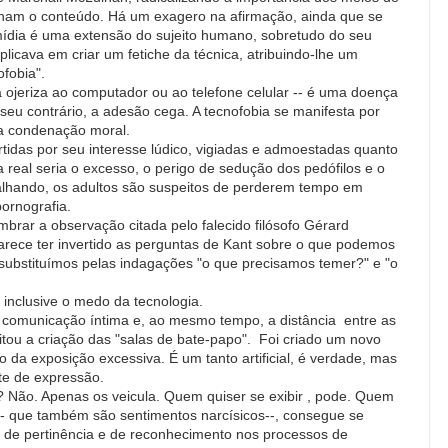
onam o conteúdo. Há um exagero na afirmação, ainda que se
 mídia é uma extensão do sujeito humano, sobretudo do seu
licava em criar um fetiche da técnica, atribuindo-lhe um
ofobia".
 ojeriza ao computador ou ao telefone celular -- é uma doença
eu contrário, a adesão cega. A tecnofobia se manifesta por
da condenação moral.
tidas por seu interesse lúdico, vigiadas e admoestadas quanto
 real seria o excesso, o perigo de sedução dos pedófilos e o
lhando, os adultos são suspeitos de perderem tempo em
pornografia.
mbrar a observação citada pelo falecido filósofo Gérard
rece ter invertido as perguntas de Kant sobre o que podemos
substituímos pelas indagações "o que precisamos temer?" e "o
nclusive o medo da tecnologia.
a comunicação íntima e, ao mesmo tempo, a distância entre as
litou a criação das "salas de bate-papo". Foi criado um novo
 da exposição excessiva. É um tanto artificial, é verdade, mas
te de expressão.
? Não. Apenas os veicula. Quem quiser se exibir , pode. Quem
z-- que também são sentimentos narcísicos--, consegue se
 de pertinência e de reconhecimento nos processos de