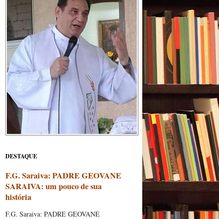
DESTAQUE
F.G. Saraiva: PADRE GEOVANE
SARAIVA: um pouco de sua
história
F.G. Saraiva: PADRE GEOVANE