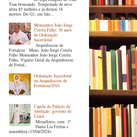
Tian brincando. Tempestade de neve
afeta 85 milhões e já deixou 18
mortos. Do G1, em São...
Monsenhor João Jorge
Corrêa Filho: 30 anos
de Ordenação
Sacerdotal
Arquidiocese de
Fortaleza Mons. João Jorge Corrêa
Filho Monsenhor João Jorge Corrêa
Filho, Vigário Geral da Arquidiocese
de Fortal...
Ordenação Sacerdotal
na Arquidiocese de
Fortaleza/2016
Capela do Palácio da
Abolição: governo do
Ceará
Missa/fotos, com 1ª
Dama Lia Freitas e
assembleia (15/04/2024).