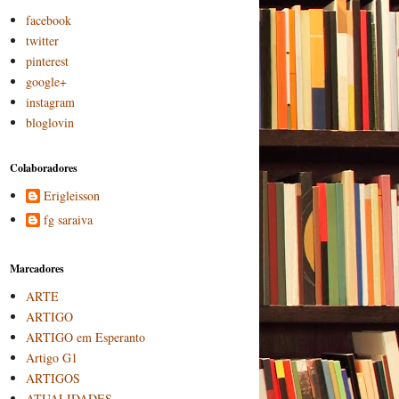
facebook
twitter
pinterest
google+
instagram
bloglovin
Colaboradores
Erigleisson
fg saraiva
Marcadores
ARTE
ARTIGO
ARTIGO em Esperanto
Artigo G1
ARTIGOS
ATUALIDADES