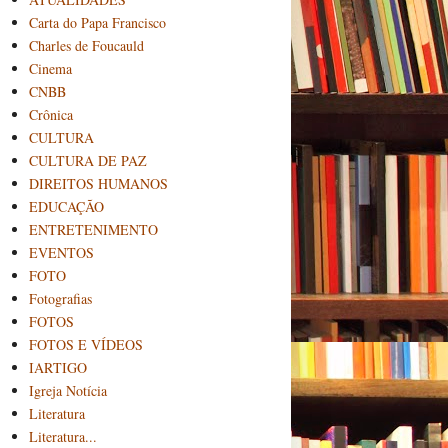
Carta do Papa Francisco
Charles de Foucauld
Cinema
CNBB
Crônica
CULTURA
CULTURA DE PAZ
DIREITOS HUMANOS
EDUCAÇÃO
ENTRETENIMENTO
EVENTOS
FOTO
Fotografias
FOTOS
FOTOS E VÍDEOS
IARTIGO
Igreja Notícia
Literatura
Literatura...