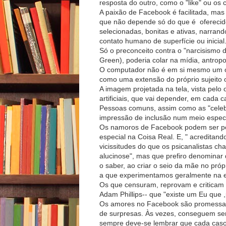
resposta do outro, como o "like" ou os 
A paixão de Facebook é facilitada, mas
que não depende só do que é oferecido
selecionadas, bonitas e ativas, narrand
contato humano de superfície ou inicial
Só o preconceito contra o "narcisismo 
Green), poderia colar na mídia, antrop
O computador não é em si mesmo um obj
como uma extensão do próprio sujeito 
A imagem projetada na tela, vista pelo
artificiais, que vai depender, em cada 
Pessoas comuns, assim como as "celeb
impressão de inclusão num meio especia
Os namoros de Facebook podem ser pe
especial na Coisa Real. E, " acreditan
vicissitudes do que os psicanalistas 
alucinose", mas que prefiro denominar
o saber, ao criar o seio da mãe no pr
a que experimentamos geralmente na 
Os que censuram, reprovam e criticam 
Adam Phillips-- que "existe um Eu que 
Os amores no Facebook são promessas
de surpresas. Às vezes, conseguem se
sempre deve-se lembrar que cada caso é