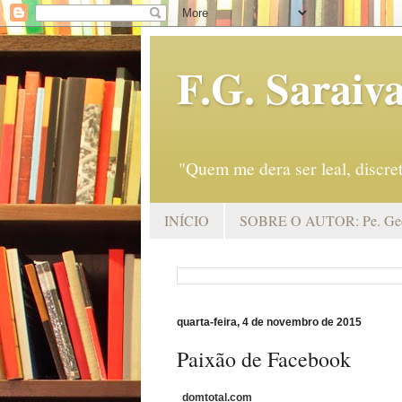
F.G. Saraiv
"Quem me dera ser leal, discr
INÍCIO
SOBRE O AUTOR: Pe. Geo
quarta-feira, 4 de novembro de 2015
Paixão de Facebook
domtotal.com