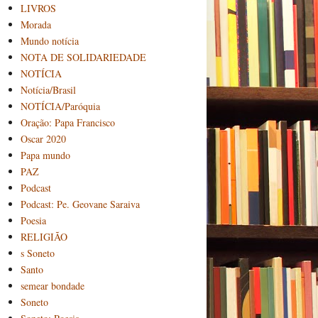
LIVROS
Morada
Mundo notícia
NOTA DE SOLIDARIEDADE
NOTÍCIA
Notícia/Brasil
NOTÍCIA/Paróquia
Oração: Papa Francisco
Oscar 2020
Papa mundo
PAZ
Podcast
Podcast: Pe. Geovane Saraiva
Poesia
RELIGIÃO
s Soneto
Santo
semear bondade
Soneto