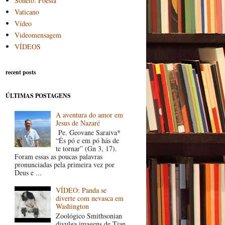
Soneto: Poesia
Vaticano
Vídeo
Videomensagem
VÍDEOS
recent posts
ÚLTIMAS POSTAGENS
A aventura do amor em
Jesus de Nazaré
Pe. Geovane Saraiva*
“És pó e em pó hás de
te tornar” (Gn 3, 17).
Foram essas as poucas palavras
pronunciadas pela primeira vez por
Deus e ...
VÍDEO: Panda se
diverte com nevasca em
Washington
Zoológico Smithsonian
divulga imagens de Tian