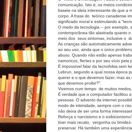
comunicação. Isto é, os meios condici
baseie na ideia interessante de que a
corpo. A frase do teórico canadense imp
significado moral e estimulando a "tecn
O medo da tecnologia -- por exemplo, a
contemporânea tão alastrada quanto o s
meio dos seus sintomas, inclusive o 
As crianças são automaticamente adver
ao seu uso, ainda que o único problema
abuso. Quando não estão apenas traba
namoricos, flertes e por seu vício pela 
É impossível falar da tecnofobia sem le
Lebrun, segundo a qual nossa época pa
querer e o que devemos fazer, mas as 
que devemos proibir?".
Vivemos num tempo de muitos medos, i
É verdade que o computador facilitou 
pessoas. O advento da internet possibi
modo de intimidade, sempre com o risco
não deixa de ser uma forma interessan
Reforça o narcisismo e o exibicionismo
tiver mais recato, vergonha ou timide
preservar. Há também uma experiência