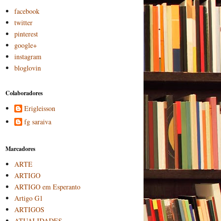
facebook
twitter
pinterest
google+
instagram
bloglovin
Colaboradores
Erigleisson
fg saraiva
Marcadores
ARTE
ARTIGO
ARTIGO em Esperanto
Artigo G1
ARTIGOS
ATUALIDADES