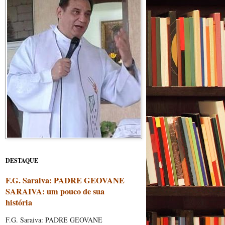
DESTAQUE
F.G. Saraiva: PADRE GEOVANE
SARAIVA: um pouco de sua
história
F.G. Saraiva: PADRE GEOVANE