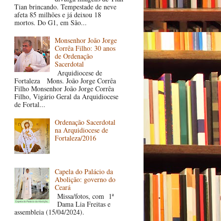
Tian brincando. Tempestade de neve
afeta 85 milhões e já deixou 18
mortos. Do G1, em São...
Monsenhor João Jorge
Corrêa Filho: 30 anos
de Ordenação
Sacerdotal
Arquidiocese de
Fortaleza Mons. João Jorge Corrêa
Filho Monsenhor João Jorge Corrêa
Filho, Vigário Geral da Arquidiocese
de Fortal...
Ordenação Sacerdotal
na Arquidiocese de
Fortaleza/2016
Capela do Palácio da
Abolição: governo do
Ceará
Missa/fotos, com 1ª
Dama Lia Freitas e
assembleia (15/04/2024).