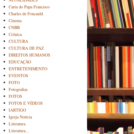
Carta do Papa Francisco
Charles de Foucauld
Cinema
CNBB
Crônica
CULTURA
CULTURA DE PAZ
DIREITOS HUMANOS
EDUCAÇÃO
ENTRETENIMENTO
EVENTOS
FOTO
Fotografias
FOTOS
FOTOS E VÍDEOS
IARTIGO
Igreja Notícia
Literatura
Literatura...