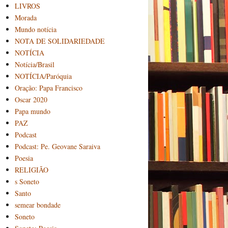
LIVROS
Morada
Mundo notícia
NOTA DE SOLIDARIEDADE
NOTÍCIA
Notícia/Brasil
NOTÍCIA/Paróquia
Oração: Papa Francisco
Oscar 2020
Papa mundo
PAZ
Podcast
Podcast: Pe. Geovane Saraiva
Poesia
RELIGIÃO
s Soneto
Santo
semear bondade
Soneto