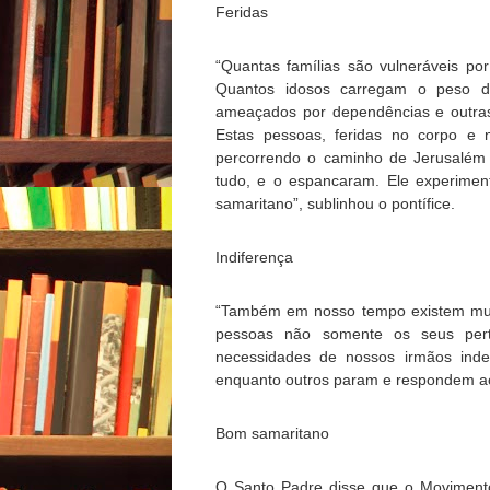
Feridas
“Quantas famílias são vulneráveis po
Quantos idosos carregam o peso do
ameaçados por dependências e outras
Estas pessoas, feridas no corpo e
percorrendo o caminho de Jerusalém 
tudo, e o espancaram. Ele experimen
samaritano”, sublinhou o pontífice.
Indiferença
“Também em nosso tempo existem muito
pessoas não somente os seus per
necessidades de nossos irmãos inde
enquanto outros param e respondem ao 
Bom samaritano
O Santo Padre disse que o Movimento