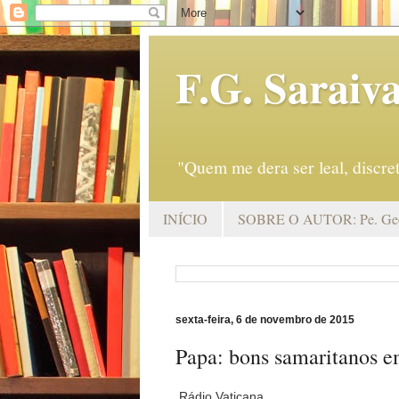
F.G. Saraiv
"Quem me dera ser leal, discr
INÍCIO
SOBRE O AUTOR: Pe. Geo
sexta-feira, 6 de novembro de 2015
Papa: bons samaritanos e
Rádio Vaticana