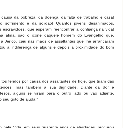
r causa da pobreza, da doença, da falta de trabalho e casa!
 sofrimento e da solidão! Quantos jovens desanimados,
 escravidões, que esperam reencontrar a confiança na vida!
 na alma, são o ícone daquele homem do Evangelho que,
a Jericó, caiu nas mãos de assaltantes que lhe arrancaram
tou a indiferença de alguns e depois a proximidade do bom
s feridos por causa dos assaltantes de hoje, que tiram das
tences, mas também a sua dignidade. Diante da dor e
fesos, alguns se viram para o outro lado ou vão adiante,
seu grito de ajuda.”
 pela Vida, em seus quarenta anos de atividades, procurou