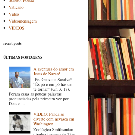
Soneto: Poesia
Vaticano
Vídeo
Videomensagem
VÍDEOS
recent posts
ÚLTIMAS POSTAGENS
A aventura do amor em
Jesus de Nazaré
Pe. Geovane Saraiva*
“És pó e em pó hás de
te tornar” (Gn 3, 17).
Foram essas as poucas palavras
pronunciadas pela primeira vez por
Deus e ...
VÍDEO: Panda se
diverte com nevasca em
Washington
Zoológico Smithsonian
divulga imagens de Tian