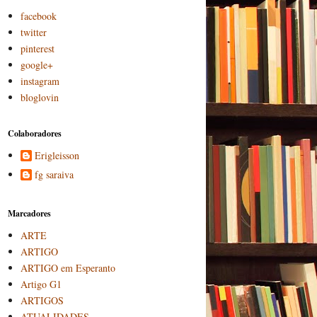
facebook
twitter
pinterest
google+
instagram
bloglovin
Colaboradores
Erigleisson
fg saraiva
Marcadores
ARTE
ARTIGO
ARTIGO em Esperanto
Artigo G1
ARTIGOS
ATUALIDADES