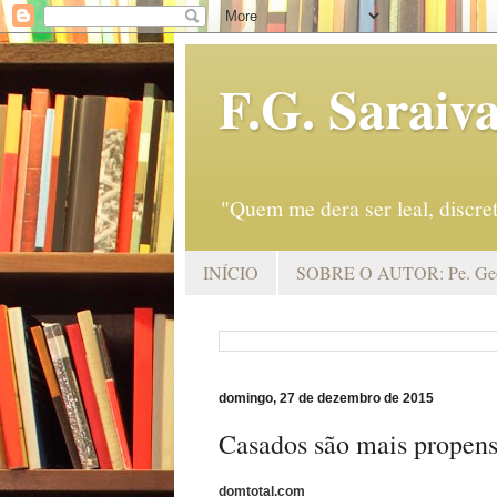
F.G. Saraiv
"Quem me dera ser leal, discr
INÍCIO
SOBRE O AUTOR: Pe. Geo
domingo, 27 de dezembro de 2015
Casados são mais propens
domtotal.com