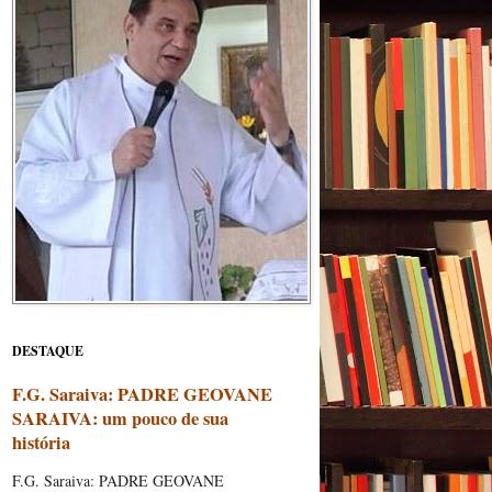
DESTAQUE
F.G. Saraiva: PADRE GEOVANE
SARAIVA: um pouco de sua
história
F.G. Saraiva: PADRE GEOVANE