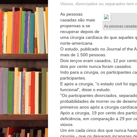
Viúvos, divorciados ou separados tem 
As pessoas
casadas são mais
propensas a se
As pessoas casadas
recuperar depois de
uma cirurgia cardíaca do que aqueles q
norte-americana.
O estudo, publicado no Journal of the
mais de 1.500 pessoas.
Dois terços eram casados, 12 por cent
dois por cento nunca foram casados.
Indo para a cirurgia, os participantes 
participantes.
E após a cirurgia, "o estado civil foi 
funcional", disse o estudo.
"Os participantes divorciados, separa
probabilidades de morrer ou de desenv
primeiros anos após a cirurgia cardía
Após a cirurgia, 19 por cento dos par
deficiência, em comparação a 29 por ce
viúvos.
Um em cada cinco dos que nunca havi
cirurgia - que os deixaram incapazes d