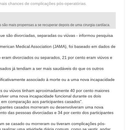
mais chances de complicações pós-operatórias.
 são mais propensas a se recuperar depois de uma cirurgia cardíaca.
ue são divorciadas, separadas ou viúvas - informou pesquisa
 American Medical Association (JAMA), foi baseado em dados de
o eram divorciados ou separados, 21 por cento eram viúvos e
casados já tendiam a ser mais saudáveis do que os outros
significativamente associado à morte ou a uma nova incapacidade
dos ou viúvos tinham aproximadamente 40 por cento maiores
olver uma nova incapacidade funcional durante os dois
ca em comparação aos participantes casados".
ticipantes casados morreram ou desenvolveram uma nova
nto das pessoas divorciadas e 34 por cento dos participantes
am se casado ou morreram ou tiveram complicações pós-
e realizar uma atividade diária comum, como se vestir, andar