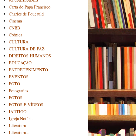
Carta do Papa Francisco
Charles de Foucauld
Cinema
CNBB
Crônica
CULTURA
CULTURA DE PAZ
DIREITOS HUMANOS
EDUCAÇÃO
ENTRETENIMENTO
EVENTOS
FOTO
Fotografias
FOTOS
FOTOS E VÍDEOS
IARTIGO
Igreja Notícia
Literatura
Literatura...