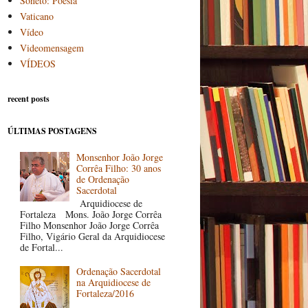
Soneto: Poesia
Vaticano
Vídeo
Videomensagem
VÍDEOS
recent posts
ÚLTIMAS POSTAGENS
Monsenhor João Jorge
Corrêa Filho: 30 anos
de Ordenação
Sacerdotal
Arquidiocese de
Fortaleza Mons. João Jorge Corrêa
Filho Monsenhor João Jorge Corrêa
Filho, Vigário Geral da Arquidiocese
de Fortal...
Ordenação Sacerdotal
na Arquidiocese de
Fortaleza/2016