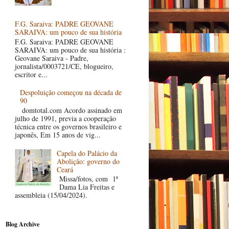
F.G. Saraiva: PADRE GEOVANE
SARAIVA: um pouco de sua história
F.G. Saraiva: PADRE GEOVANE
SARAIVA: um pouco de sua história :
Geovane Saraiva - Padre,
jornalista/0003721/CE, blogueiro,
escritor e...
Despoluição começou na década de
90
domtotal.com Acordo assinado em
julho de 1991, previa a cooperação
técnica entre os governos brasileiro e
japonês, Em 15 anos de vig...
Capela do Palácio da
Abolição: governo do
Ceará
Missa/fotos, com 1ª
Dama Lia Freitas e
assembleia (15/04/2024).
Blog Archive