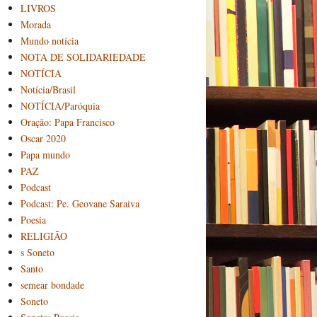
LIVROS
Morada
Mundo notícia
NOTA DE SOLIDARIEDADE
NOTÍCIA
Notícia/Brasil
NOTÍCIA/Paróquia
Oração: Papa Francisco
Oscar 2020
Papa mundo
PAZ
Podcast
Podcast: Pe. Geovane Saraiva
Poesia
RELIGIÃO
s Soneto
Santo
semear bondade
Soneto