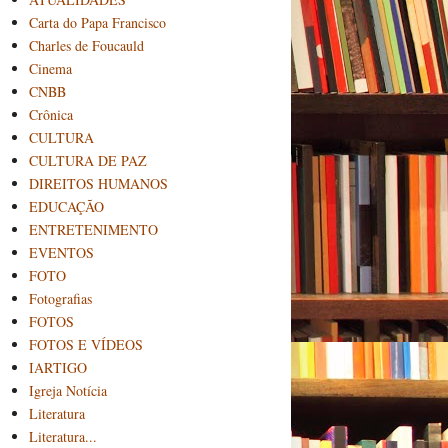
Carta do Papa Francisco
Charles de Foucauld
Cinema
CNBB
Crônica
CULTURA
CULTURA DE PAZ
DIREITOS HUMANOS
EDUCAÇÃO
ENTRETENIMENTO
EVENTOS
FOTO
Fotografias
FOTOS
FOTOS E VÍDEOS
IARTIGO
Igreja Notícia
Literatura
Literatura...