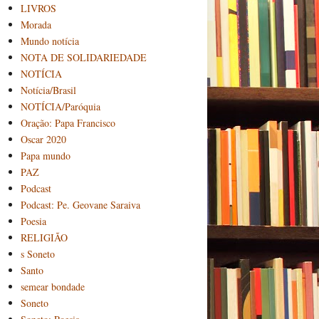
LIVROS
Morada
Mundo notícia
NOTA DE SOLIDARIEDADE
NOTÍCIA
Notícia/Brasil
NOTÍCIA/Paróquia
Oração: Papa Francisco
Oscar 2020
Papa mundo
PAZ
Podcast
Podcast: Pe. Geovane Saraiva
Poesia
RELIGIÃO
s Soneto
Santo
semear bondade
Soneto