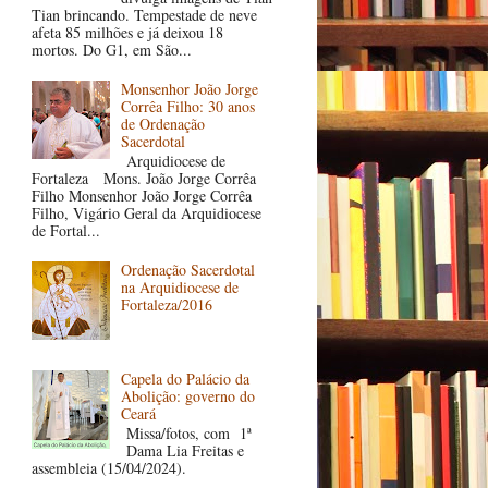
Tian brincando. Tempestade de neve
afeta 85 milhões e já deixou 18
mortos. Do G1, em São...
Monsenhor João Jorge
Corrêa Filho: 30 anos
de Ordenação
Sacerdotal
Arquidiocese de
Fortaleza Mons. João Jorge Corrêa
Filho Monsenhor João Jorge Corrêa
Filho, Vigário Geral da Arquidiocese
de Fortal...
Ordenação Sacerdotal
na Arquidiocese de
Fortaleza/2016
Capela do Palácio da
Abolição: governo do
Ceará
Missa/fotos, com 1ª
Dama Lia Freitas e
assembleia (15/04/2024).