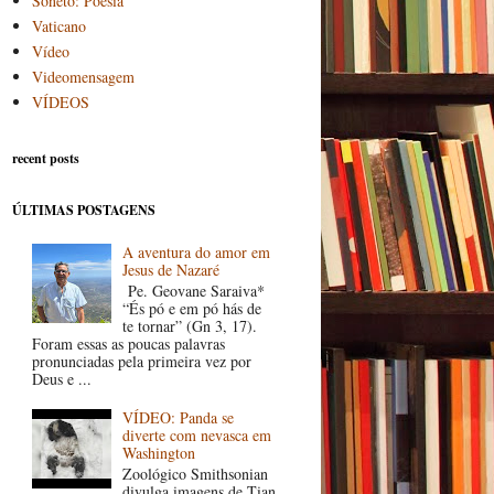
Soneto: Poesia
Vaticano
Vídeo
Videomensagem
VÍDEOS
recent posts
ÚLTIMAS POSTAGENS
A aventura do amor em
Jesus de Nazaré
Pe. Geovane Saraiva*
“És pó e em pó hás de
te tornar” (Gn 3, 17).
Foram essas as poucas palavras
pronunciadas pela primeira vez por
Deus e ...
VÍDEO: Panda se
diverte com nevasca em
Washington
Zoológico Smithsonian
divulga imagens de Tian