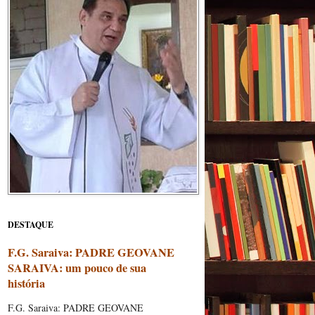
DESTAQUE
F.G. Saraiva: PADRE GEOVANE
SARAIVA: um pouco de sua
história
F.G. Saraiva: PADRE GEOVANE