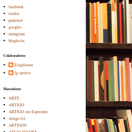
facebook
twitter
pinterest
google+
instagram
bloglovin
Colaboradores
Erigleisson
fg saraiva
Marcadores
ARTE
ARTIGO
ARTIGO em Esperanto
Artigo G1
ARTIGOS
ATUALIDADES