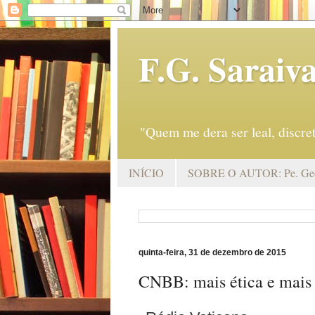
F.G. Saraiv
"Quem me dera ser leal, discr
INÍCIO
SOBRE O AUTOR: Pe. Geo
quinta-feira, 31 de dezembro de 2015
CNBB: mais ética e mais