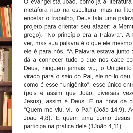
O evangelista João, como já a literatura
metáfora não na escultura, mas na lite
encetar o trabalho, Deus fala uma pal
projeto para orientar seu afazer: a Me
grego). “No princípio era a Palavra”.
ver, mas sua palavra é o que ele mesmo 
ele é para nós. “A Palavra estava junto 
dá a conhecer tudo o que nos cabe co
Deus, ninguém jamais viu; o Unigênit
virado para o seio do Pai, ele no-lo deu
como é esse “Unigênito”, esse único ent
(pois é assim que João, diversas v
Jesus), assim é Deus. E na hora de da
“Quem me viu, viu o Pai” (João 14,9). A
João 4,8). E quem ama como Jesus 
participa na prática dele (1João 4,11).