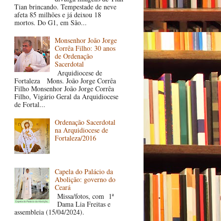
Tian brincando. Tempestade de neve
afeta 85 milhões e já deixou 18
mortos. Do G1, em São...
Monsenhor João Jorge
Corrêa Filho: 30 anos
de Ordenação
Sacerdotal
Arquidiocese de
Fortaleza Mons. João Jorge Corrêa
Filho Monsenhor João Jorge Corrêa
Filho, Vigário Geral da Arquidiocese
de Fortal...
Ordenação Sacerdotal
na Arquidiocese de
Fortaleza/2016
Capela do Palácio da
Abolição: governo do
Ceará
Missa/fotos, com 1ª
Dama Lia Freitas e
assembleia (15/04/2024).