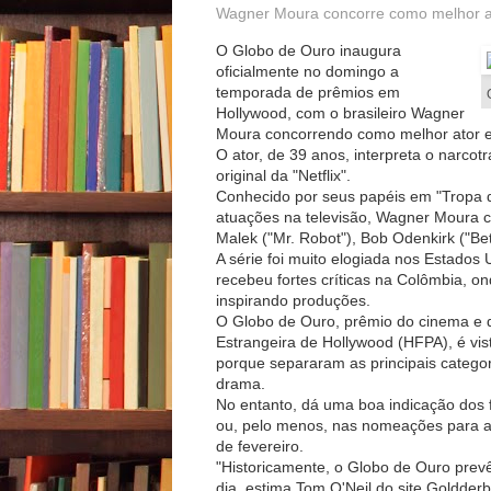
Wagner Moura concorre como melhor ato
O Globo de Ouro inaugura
oficialmente no domingo a
temporada de prêmios em
Hollywood, com o brasileiro Wagner
Moura concorrendo como melhor ator e
O ator, de 39 anos, interpreta o narco
original da "Netflix".
Conhecido por seus papéis em "Tropa de
atuações na televisão, Wagner Moura
Malek ("Mr. Robot"), Bob Odenkirk ("Bet
A série foi muito elogiada nos Estados
recebeu fortes críticas na Colômbia, o
inspirando produções.
O Globo de Ouro, prêmio do cinema e d
Estrangeira de Hollywood (HFPA), é vi
porque separaram as principais categor
drama.
No entanto, dá uma boa indicação dos 
ou, pelo menos, nas nomeações para a
de fevereiro.
"Historicamente, o Globo de Ouro prev
dia, estima Tom O'Neil do site Goldder