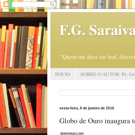
F.G. Saraiv
"Quem me dera ser leal, discr
INÍCIO
SOBRE O AUTOR: Pe. Geo
sexta-feira, 8 de janeiro de 2016
Globo de Ouro inaugura 
domtotal.com