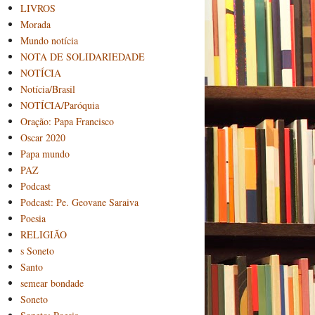
LIVROS
Morada
Mundo notícia
NOTA DE SOLIDARIEDADE
NOTÍCIA
Notícia/Brasil
NOTÍCIA/Paróquia
Oração: Papa Francisco
Oscar 2020
Papa mundo
PAZ
Podcast
Podcast: Pe. Geovane Saraiva
Poesia
RELIGIÃO
s Soneto
Santo
semear bondade
Soneto