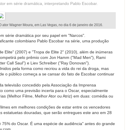
r em série dramática, interpretando Pablo Escobar.
O ator Wagner Moura, em Las Vegas, no dia 6 de janeiro de 2016.
m série dramática por seu papel em "Narcos".
traficante colombiano Pablo Escobar na série, uma produção
 Elite" (2007) e "Tropa de Elite 2" (2010), além de inúmeras
 competirá pelo prêmio com Jon Hamm ("Mad Men"), Rami
ter Call Saul") e Liev Schreiber ("Ray Donovan").
 Unidos pela forma como recriou a vida do rei da droga, mas
nde o público começa a se cansar do fato de Escobar continuar
a televisão concedido pela Associação da Imprensa
sto como uma previsão incerta para o Oscar, especialmente
ias (Melhor Filme, Melhor Ator ou Atriz) em duas: comédia ou
filmes em melhores condições de estar entre os vencedores
s estatuetas douradas, que serão entregues este ano em 28
ê 75% do Oscar. É uma espécie de audiência" antes do grande
by.com.