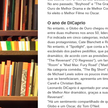
No ano passado, "Boyhood" e "The Gra
Ouro de Melhor Drama e de Melhor Comé
foi eleito o Melhor Filme no Oscar.
O ano de DiCaprio
No entanto, o Globo de Ouro chegou ma
entre duas mulheres nos anos 50, lider
Foi indicada em cinco categorias, incl
duas protagonistas, Cate Blanchett e R
No entanto, é "Spotlight", que conta a 
escândalo dos padres pedófilos, que p
dramático, de acordo com as previsõe
"The Revenant" ("O Regresso"), um far
"Room" e "Mad Max: Fury Road" ("Mad M
Na categoria comédia, "The Big Short" 
de Michael Lewis sobre os poucos inves
que se beneficiaram, apresenta um time
Carell e Christian Bale.
Leonardo DiCaprio é apontado por unan
de Melhor Ator dramático, graças a su
Revenant".
"Há um sentimento compartilhado de qu
Globo e um Oscar, diz Tom O'Neil.