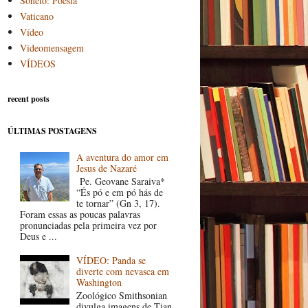
Soneto: Poesia
Vaticano
Vídeo
Videomensagem
VÍDEOS
recent posts
ÚLTIMAS POSTAGENS
A aventura do amor em
Jesus de Nazaré
Pe. Geovane Saraiva*
“És pó e em pó hás de
te tornar” (Gn 3, 17).
Foram essas as poucas palavras
pronunciadas pela primeira vez por
Deus e ...
VÍDEO: Panda se
diverte com nevasca em
Washington
Zoológico Smithsonian
divulga imagens de Tian