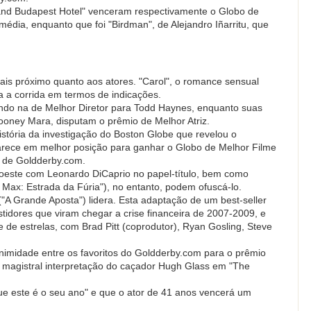
nd Budapest Hotel" venceram respectivamente o Globo de
dia, enquanto que foi "Birdman", de Alejandro Iñarritu, que
is próximo quanto aos atores. "Carol", o romance sensual
a a corrida em termos de indicações.
uindo na de Melhor Diretor para Todd Haynes, enquanto suas
ooney Mara, disputam o prêmio de Melhor Atriz.
história da investigação do Boston Globe que revelou o
arece em melhor posição para ganhar o Globo de Melhor Filme
s de Goldderby.com.
oeste com Leonardo DiCaprio no papel-título, bem como
ax: Estrada da Fúria"), no entanto, podem ofuscá-lo.
("A Grande Aposta") lidera. Esta adaptação de um best-seller
tidores que viram chegar a crise financeira de 2007-2009, e
 de estrelas, com Brad Pitt (coprodutor), Ryan Gosling, Steve
imidade entre os favoritos do Goldderby.com para o prêmio
a magistral interpretação do caçador Hugh Glass em "The
e este é o seu ano" e que o ator de 41 anos vencerá um