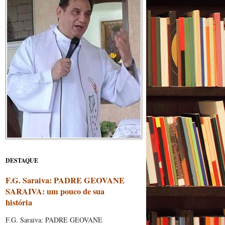
DESTAQUE
F.G. Saraiva: PADRE GEOVANE
SARAIVA: um pouco de sua
história
F.G. Saraiva: PADRE GEOVANE