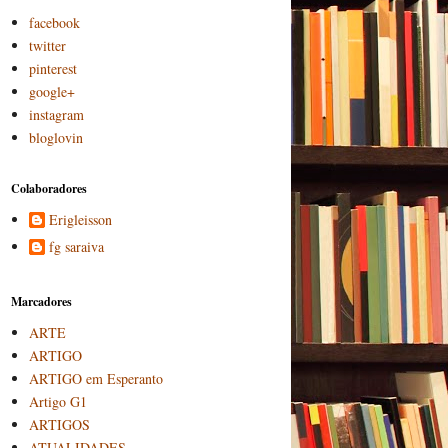
facebook
twitter
pinterest
google+
instagram
bloglovin
Colaboradores
Erigleisson
fg saraiva
Marcadores
ARTE
ARTIGO
ARTIGO em Esperanto
Artigo G1
ARTIGOS
ATUALIDADES