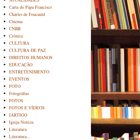
Carta do Papa Francisco
Charles de Foucauld
Cinema
CNBB
Crônica
CULTURA
CULTURA DE PAZ
DIREITOS HUMANOS
EDUCAÇÃO
ENTRETENIMENTO
EVENTOS
FOTO
Fotografias
FOTOS
FOTOS E VÍDEOS
IARTIGO
Igreja Notícia
Literatura
Literatura...