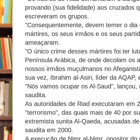
provando (sua fidelidade) aos cruzados 
escreveram os grupos.
"Consequentemente, devem temer o dia 
mártires, os seus irmãos e os seus parti
ameaçaram.
"O único crime desses mártires foi ter lu
Península Arábica, de onde decolam os
nossos irmãos muçulmanos no Afeganistão
sua vez, Ibrahim al-Asiri, líder da AQAP
"Nós vamos ocupar os Al-Saud", lançou, r
saudita.
As autoridades de Riad executaram em 2
"terrorismo", das quais mais de 40 por s
extremista sunita Al-Qaeda, acusadas d
saudita em 2000.
A execução de Nimr al-Nimr, opositor do 