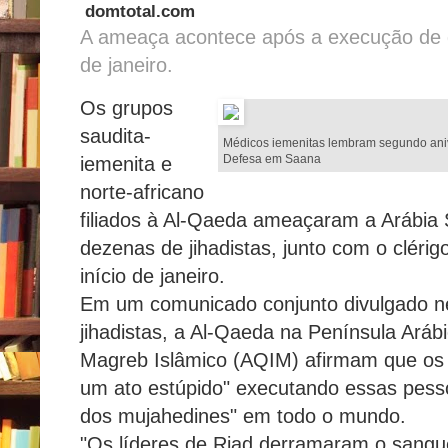
domtotal.com
A ameaça acontece após a execução de de
de janeiro.
Os grupos
saudita-
Médicos iemenitas lembram segundo anive
Defesa em Saana
iemenita e
norte-africano
filiados à Al-Qaeda ameaçaram a Arábia
dezenas de jihadistas, junto com o clérigo
início de janeiro.
Em um comunicado conjunto divulgado ne
jihadistas, a Al-Qaeda na Península Ará
Magreb Islâmico (AQIM) afirmam que os 
um ato estúpido" executando essas pess
dos mujahedines" em todo o mundo.
"Os líderes de Riad derramaram o sangu