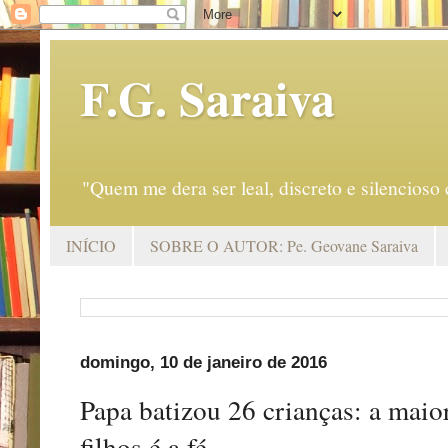
F.G. Saraiva
"Quem me dera ser leal, discreto e silencio
INÍCIO
SOBRE O AUTOR: Pe. Geovane Saraiva
domingo, 10 de janeiro de 2016
Papa batizou 26 crianças: a maio
filhos é a fé