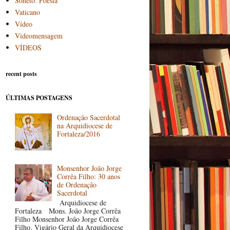
Soneto: Poesia
Vaticano
Vídeo
Videomensagem
VÍDEOS
recent posts
ÚLTIMAS POSTAGENS
Ordenação Sacerdotal
na Arquidiocese de
Fortaleza/2016
Monsenhor João Jorge
Corrêa Filho: 30 anos
de Ordenação
Sacerdotal
Arquidiocese de
Fortaleza Mons. João Jorge Corrêa
Filho Monsenhor João Jorge Corrêa
Filho, Vigário Geral da Arquidiocese