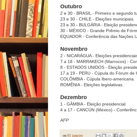
Outubro
2 e 30 - BRASIL - Primeiro e segundo t
23 e 30 - CHILE - Eleições municipais.
23 e 30 - BULGÁRIA - Eleição presidenci
30 - MÉXICO - Grande Prêmio de Fórm
EQUADOR - Conferência das Nações Un
Novembro
2 - NICARÁGUA - Eleições presidenciai
7 a 18 - MARRAKECH (Marrocos) - Conf
8 - ESTADOS UNIDOS - Eleição preside
17 a 19 - PERU - Cúpula do Fórum de 
COLÔMBIA - Cúpula Ibero-americana.
ROMÊNIA - Eleições legislativas.
Dezembro
1 - GÂMBIA - Eleição presidencial.
4 a 17 - CANCÚN (México) - Conferênc
AFP
on
01 janeiro