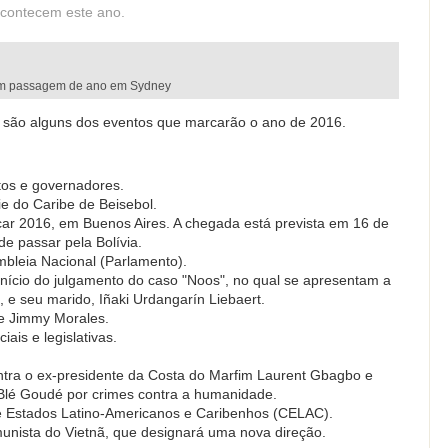
acontecem este ano.
m passagem de ano em Sydney
a são alguns dos eventos que marcarão o ano de 2016.
tos e governadores.
 do Caribe de Beisebol.
ar 2016, em Buenos Aires. A chegada está prevista em 16 de
de passar pela Bolívia.
leia Nacional (Parlamento).
ício do julgamento do caso "Noos", no qual se apresentam a
a, e seu marido, Iñaki Urdangarín Liebaert.
e Jimmy Morales.
iais e legislativas.
ontra o ex-presidente da Costa do Marfim Laurent Gbagbo e
 Blé Goudé por crimes contra a humanidade.
Estados Latino-Americanos e Caribenhos (CELAC).
unista do Vietnã, que designará uma nova direção.