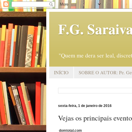
F.G. Saraiv
"Quem me dera ser leal, discr
INÍCIO
SOBRE O AUTOR: Pe. Geo
sexta-feira, 1 de janeiro de 2016
Vejas os principais event
domtotal.com