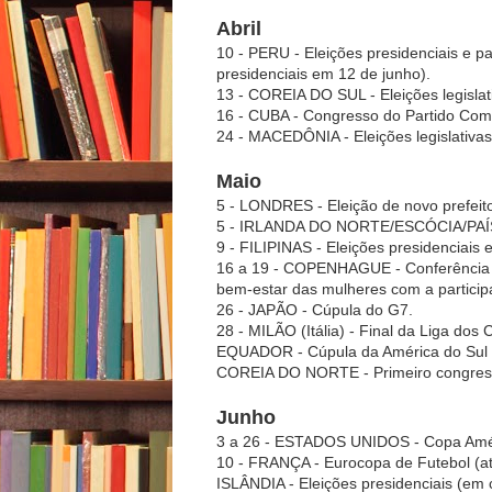
Abril
10 - PERU - Eleições presidenciais e p
presidenciais em 12 de junho).
13 - COREIA DO SUL - Eleições legislat
16 - CUBA - Congresso do Partido Com
24 - MACEDÔNIA - Eleições legislativas
Maio
5 - LONDRES - Eleição de novo prefeit
5 - IRLANDA DO NORTE/ESCÓCIA/PAÍS 
9 - FILIPINAS - Eleições presidenciais 
16 a 19 - COPENHAGUE - Conferência m
bem-estar das mulheres com a partici
26 - JAPÃO - Cúpula do G7.
28 - MILÃO (Itália) - Final da Liga do
EQUADOR - Cúpula da América do Sul e
COREIA DO NORTE - Primeiro congress
Junho
3 a 26 - ESTADOS UNIDOS - Copa Amér
10 - FRANÇA - Eurocopa de Futebol (até
ISLÂNDIA - Eleições presidenciais (em