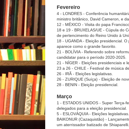
Fevereiro
4 - LONDRES - Conferência humanitária 
ministro britânico, David Cameron, e d
12 - MÉXICO - Visita do papa Francisc
18 e 19 - BRUXELAS/UE - Cúpula do Co
de pertencimento do Reino Unido à Uni
18 - UGANDA - Eleição presidencial. O
aparece como o grande favorito.
21 - BOLÍVIA - Referendo sobre reforma
candidatar para o período 2020-2025.
21 - NÍGER - Eleições presidenciais e le
23 a 26 - CHILE - Festival de música de
26 - IRÃ - Eleições legislativas.
26 - ZURIQUE (Suíça) - Eleição de novo
28 - BENIN - Eleição presidencial.
Março
1 - ESTADOS UNIDOS - Super Terça-feir
delegados para a eleição presidencial.
5 - ESLOVÁQUIA - Eleições legislativas
BAIKONUR (Cazaquistão) - Lançamento
um aterrissador batizado de Shiaparell