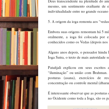
Deus transcendente na plenitude do amo
mesmo, um sentimento exultante de e
individualidade entre no grande oceano
5. A origem da ioga remonta aos “vedas
Embora suas origens remontam há 5 mil 
oralmente, a ioga foi colocada por e
conhecidos como os Vedas (depois nos 
Alguns anos depois, o pensador hindu 
Ioga Sutra, o texto de mais autoridade s
Patañjali explicou em seus escritos
“iluminação” ou união com Brahman. Sã
posturas (asana), exercícios de res
concentração ou controle mental (dhara
É interessante observar que as posturas
no Ocidente como toda a Ioga, são os 