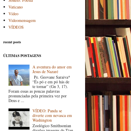
Soneto: Poesia
Vaticano
Vídeo
Videomensagem
VÍDEOS
recent posts
ÚLTIMAS POSTAGENS
A aventura do amor em
Jesus de Nazaré
Pe. Geovane Saraiva*
“És pó e em pó hás de
te tornar” (Gn 3, 17).
Foram essas as poucas palavras
pronunciadas pela primeira vez por
Deus e ...
VÍDEO: Panda se
diverte com nevasca em
Washington
Zoológico Smithsonian
divulga imagens de Tian