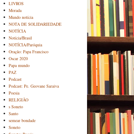
LIVROS
Morada
Mundo notícia
NOTA DE SOLIDARIEDADE
NOTÍCIA
Notícia/Brasil
NOTÍCIA/Paróquia
Oração: Papa Francisco
Oscar 2020
Papa mundo
PAZ
Podcast
Podcast: Pe. Geovane Saraiva
Poesia
RELIGIÃO
s Soneto
Santo
semear bondade
Soneto