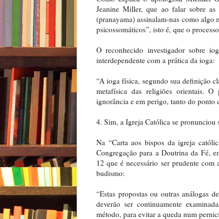
Jeanine Miller, que ao falar sobre as 
(pranayama) assinalam-nas como algo ma
psicossomáticos”, isto é, que o process
O reconhecido investigador sobre iog
interdependente com a prática da ioga:
“A ioga física, segundo sua definição cl
metafísica das religiões orientais. O
ignorância e em perigo, tanto do ponto d
4. Sim, a Igreja Católica se pronunciou
Na “Carta aos bispos da igreja católi
Congregação para a Doutrina da Fé, e
12 que é necessário ser prudente com a
budismo:
“Estas propostas ou outras análogas de 
deverão ser continuamente examinad
método, para evitar a queda num pernic