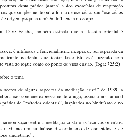
posturas desta prática (asana) e dos exercícios de respiração
is que simplesmente outra forma de exercício: são “exercícios
o de origem psíquica também influencia no corpo.
a, Dave Fetcho, também assinala que a filosofia oriental é
ássica, é intrínseca e funcionalmente incapaz de ser separada da
 praticante ocidental que tentar fazer isto está fazendo com
e vista do iogue como do ponto de vista cristão. (Ioga; 725:2)
 sobre o tema
ca acerca de alguns aspectos da meditação cristã” de 1989, a
mbora não condene expressamente a ioga, assinala no numeral
 prática de “métodos orientais”, inspirados no hinduísmo e no
harmonização entre a meditação cristã e as técnicas orientais,
as mediante um cuidadoso discernimento de conteúdos e de
ioso sincretismo”.