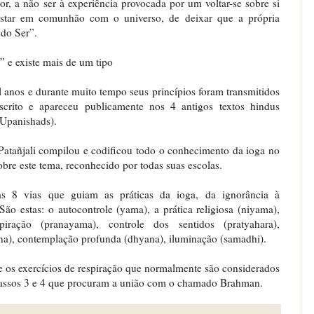
r, a não ser à experiência provocada por um voltar-se sobre si
star em comunhão com o universo, de deixar que a própria
 do Ser”.
” e existe mais de um tipo
anos e durante muito tempo seus princípios foram transmitidos
scrito e apareceu publicamente nos 4 antigos textos hindus
Upanishads).
Patañjali compilou e codificou todo o conhecimento da ioga no
obre este tema, reconhecido por todas suas escolas.
 as 8 vias que guiam as práticas da ioga, da ignorância à
o estas: o autocontrole (yama), a prática religiosa (niyama),
piração (pranayama), controle dos sentidos (pratyahara),
na), contemplação profunda (dhyana), iluminação (samadhi).
 e os exercícios de respiração que normalmente são considerados
passos 3 e 4 que procuram a união com o chamado Brahman.