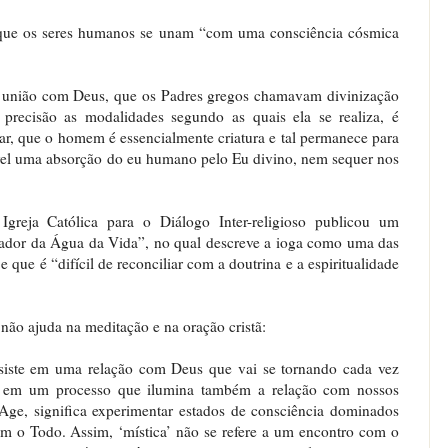
 que os seres humanos se unam “com uma consciência cósmica
a união com Deus, que os Padres gregos chamavam divinização
ecisão as modalidades segundo as quais ela se realiza, é
gar, que o homem é essencialmente criatura e tal permanece para
vel uma absorção do eu humano pelo Eu divino, nem sequer nos
greja Católica para o Diálogo Inter-religioso publicou um
rtador da Água da Vida”, no qual descreve a ioga como uma das
que é “difícil de reconciliar com a doutrina e a espiritualidade
não ajuda na meditação e na oração cristã:
consiste em uma relação com Deus que vai se tornando cada vez
, em um processo que ilumina também a relação com nossos
 Age, significa experimentar estados de consciência dominados
m o Todo. Assim, ‘mística’ não se refere a um encontro com o