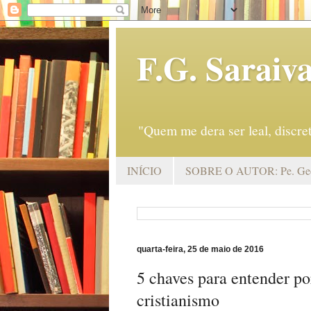
F.G. Saraiv
"Quem me dera ser leal, discr
INÍCIO
SOBRE O AUTOR: Pe. Geo
quarta-feira, 25 de maio de 2016
5 chaves para entender p
cristianismo