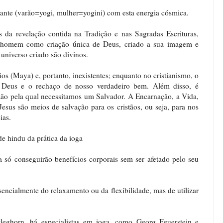
ante (varão=yogi, mulher=yogini) com esta energia cósmica.
és da revelação contida na Tradição e nas Sagradas Escrituras,
 homem como criação única de Deus, criado a sua imagem e
niverso criado são divinos.
os (Maya) e, portanto, inexistentes; enquanto no cristianismo, o
 Deus e o rechaço de nosso verdadeiro bem. Além disso, é
azão pela qual necessitamos um Salvador. A Encarnação, a Vida,
esus são meios de salvação para os cristãos, ou seja, para nos
ias.
ade hindu da prática da ioga
a só conseguirão benefícios corporais sem ser afetado pelo seu
sencialmente do relaxamento ou da flexibilidade, mas de utilizar
leghorn, há especialistas em ioga, como Georg Feuerstein e