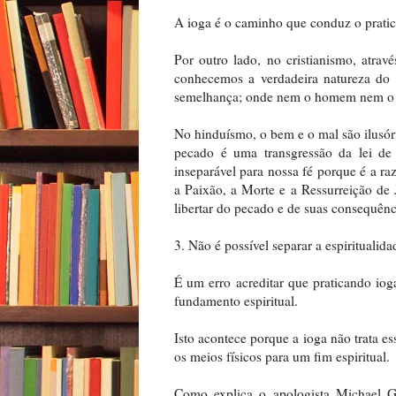
A ioga é o caminho que conduz o pratic
Por outro lado, no cristianismo, atrav
conhecemos a verdadeira natureza do
semelhança; onde nem o homem nem o u
No hinduísmo, o bem e o mal são ilusóri
pecado é uma transgressão da lei de
inseparável para nossa fé porque é a r
a Paixão, a Morte e a Ressurreição de J
libertar do pecado e de suas consequênc
3. Não é possível separar a espiritualid
É um erro acreditar que praticando iog
fundamento espiritual.
Isto acontece porque a ioga não trata es
os meios físicos para um fim espiritual.
Como explica o apologista Michael G