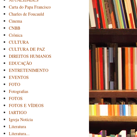
Carta do Papa Francisco
Charles de Foucauld
Cinema
CNBB
Crônica
CULTURA
CULTURA DE PAZ
DIREITOS HUMANOS
EDUCAÇÃO
ENTRETENIMENTO
EVENTOS
FOTO
Fotografias
FOTOS
FOTOS E VÍDEOS
IARTIGO
Igreja Notícia
Literatura
Literatura...