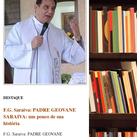
DESTAQUE
F.G. Saraiva: PADRE GEOVANE
SARAIVA: um pouco de sua
história
F.G. Saraiva: PADRE GEOVANE