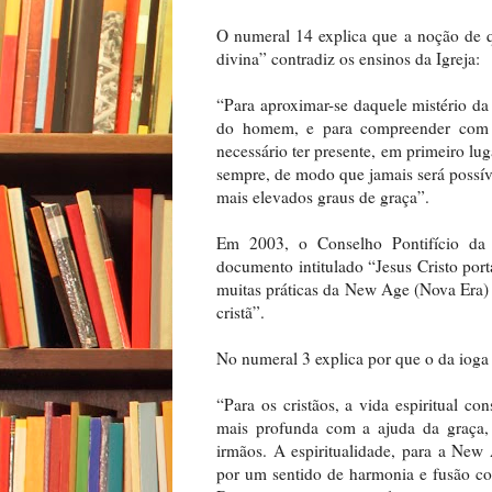
O numeral 14 explica que a noção de
divina” contradiz os ensinos da Igreja:
“Para aproximar-se daquele mistério d
do homem, e para compreender com pr
necessário ter presente, em primeiro lu
sempre, de modo que jamais será possí
mais elevados graus de graça”.
Em 2003, o Conselho Pontifício da I
documento intitulado “Jesus Cristo po
muitas práticas da New Age (Nova Era) e 
cristã”.
No numeral 3 explica por que o da ioga 
“Para os cristãos, a vida espiritual 
mais profunda com a ajuda da graça
irmãos. A espiritualidade, para a New
por um sentido de harmonia e fusão co