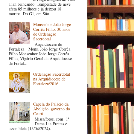
Tian brincando. Tempestade de neve
afeta 85 milhões e já deixou 18
mortos. Do G1, em São...
Monsenhor João Jorge
Corrêa Filho: 30 anos
de Ordenação
Sacerdotal
Arquidiocese de
Fortaleza Mons. João Jorge Corrêa
Filho Monsenhor João Jorge Corrêa
Filho, Vigário Geral da Arquidiocese
de Fortal...
Ordenação Sacerdotal
na Arquidiocese de
Fortaleza/2016
Capela do Palácio da
Abolição: governo do
Ceará
Missa/fotos, com 1ª
Dama Lia Freitas e
assembleia (15/04/2024).