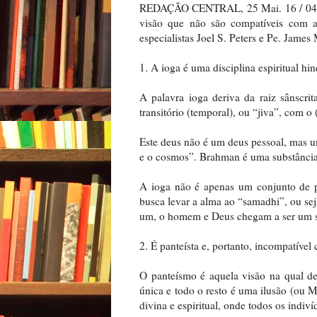
REDAÇÃO CENTRAL, 25 Mai. 16 / 04:30
visão que não são compatíveis com a
especialistas Joel S. Peters e Pe. James
1. A ioga é uma disciplina espiritual hin
A palavra ioga deriva da raiz sânscrit
transitório (temporal), ou “jiva”, com o
Este deus não é um deus pessoal, mas u
e o cosmos”. Brahman é uma substância 
A ioga não é apenas um conjunto de pos
busca levar a alma ao “samadhi”, ou sej
um, o homem e Deus chegam a ser um 
2. É panteísta e, portanto, incompatível
O panteísmo é aquela visão na qual d
única e todo o resto é uma ilusão (ou M
divina e espiritual, onde todos os indiv