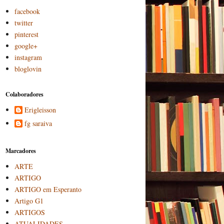
facebook
twitter
pinterest
google+
instagram
bloglovin
Colaboradores
Erigleisson
fg saraiva
Marcadores
ARTE
ARTIGO
ARTIGO em Esperanto
Artigo G1
ARTIGOS
ATUALIDADES