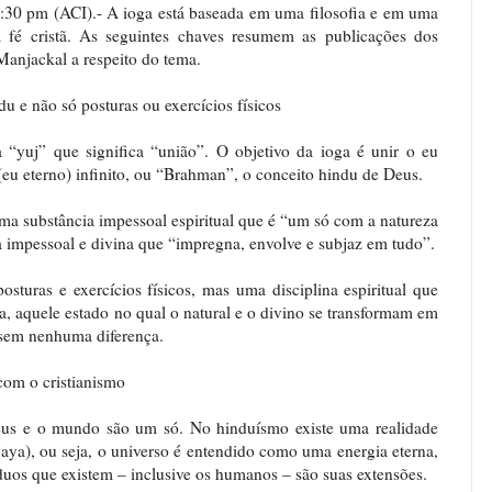
 pm (ACI).- A ioga está baseada em uma filosofia e em uma
 fé cristã. As seguintes chaves resumem as publicações dos
 Manjackal a respeito do tema.
du e não só posturas ou exercícios físicos
a “yuj” que significa “união”. O objetivo da ioga é unir o eu
 (eu eterno) infinito, ou “Brahman”, o conceito hindu de Deus.
ma substância impessoal espiritual que é “um só com a natureza
impessoal e divina que “impregna, envolve e subjaz em tudo”.
turas e exercícios físicos, mas uma disciplina espiritual que
a, aquele estado no qual o natural e o divino se transformam em
sem nenhuma diferença.
 com o cristianismo
eus e o mundo são um só. No hinduísmo existe uma realidade
aya), ou seja, o universo é entendido como uma energia eterna,
íduos que existem – inclusive os humanos – são suas extensões.