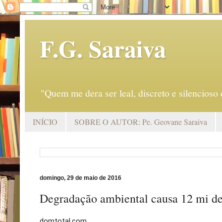
F.G. Saraiva
"Quem me dera ser leal, discreto e silencio
INÍCIO
SOBRE O AUTOR: Pe. Geovane Saraiva
domingo, 29 de maio de 2016
Degradação ambiental causa 12 mi d
domtotal.com