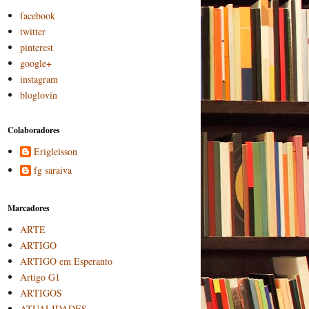
facebook
twitter
pinterest
google+
instagram
bloglovin
Colaboradores
Erigleisson
fg saraiva
Marcadores
ARTE
ARTIGO
ARTIGO em Esperanto
Artigo G1
ARTIGOS
ATUALIDADES