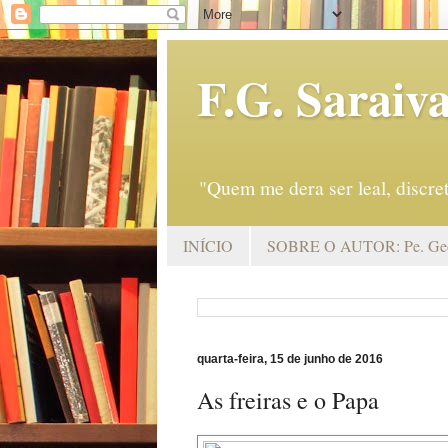
F.G. Saraiv
"Quem me dera ser leal, discr
INÍCIO
SOBRE O AUTOR: Pe. Geo
quarta-feira, 15 de junho de 2016
As freiras e o Papa