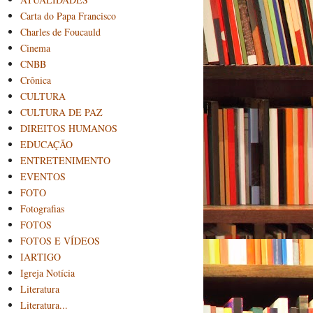
Carta do Papa Francisco
Charles de Foucauld
Cinema
CNBB
Crônica
CULTURA
CULTURA DE PAZ
DIREITOS HUMANOS
EDUCAÇÃO
ENTRETENIMENTO
EVENTOS
FOTO
Fotografias
FOTOS
FOTOS E VÍDEOS
IARTIGO
Igreja Notícia
Literatura
Literatura...