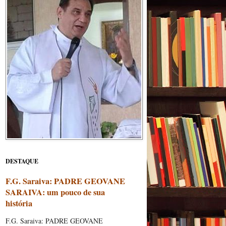
DESTAQUE
F.G. Saraiva: PADRE GEOVANE
SARAIVA: um pouco de sua
história
F.G. Saraiva: PADRE GEOVANE