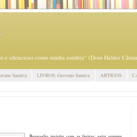
a
eto e silencioso como minha sombra" (Dom Helder Câmar
vane Saraiva
LIVROS: Geovane Saraiva
ARTIGOS
C
Bergoglio insistiu com as freiras: estai sempre