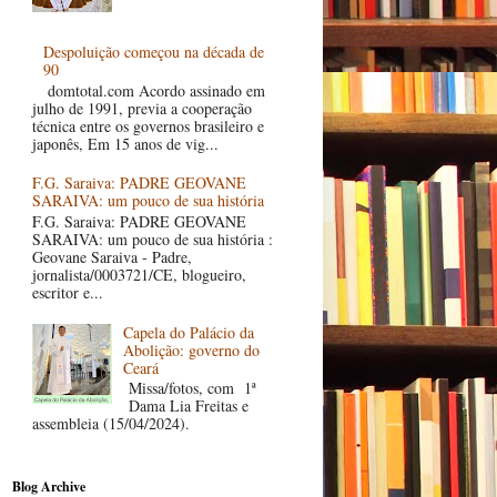
Despoluição começou na década de
90
domtotal.com Acordo assinado em
julho de 1991, previa a cooperação
técnica entre os governos brasileiro e
japonês, Em 15 anos de vig...
F.G. Saraiva: PADRE GEOVANE
SARAIVA: um pouco de sua história
F.G. Saraiva: PADRE GEOVANE
SARAIVA: um pouco de sua história :
Geovane Saraiva - Padre,
jornalista/0003721/CE, blogueiro,
escritor e...
Capela do Palácio da
Abolição: governo do
Ceará
Missa/fotos, com 1ª
Dama Lia Freitas e
assembleia (15/04/2024).
Blog Archive