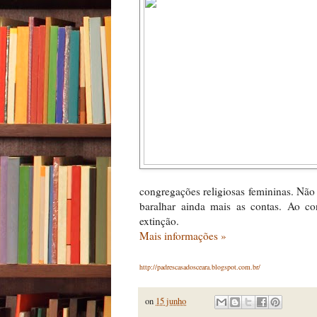
congregações religiosas femininas. Não
baralhar ainda mais as contas. Ao c
extinção.
Mais informações »
http://padrescasadosceara.blogspot.com.br/
on
15 junho