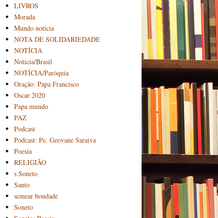
LIVROS
Morada
Mundo notícia
NOTA DE SOLIDARIEDADE
NOTÍCIA
Notícia/Brasil
NOTÍCIA/Paróquia
Oração: Papa Francisco
Oscar 2020
Papa mundo
PAZ
Podcast
Podcast: Pe. Geovane Saraiva
Poesia
RELIGIÃO
s Soneto
Santo
semear bondade
Soneto