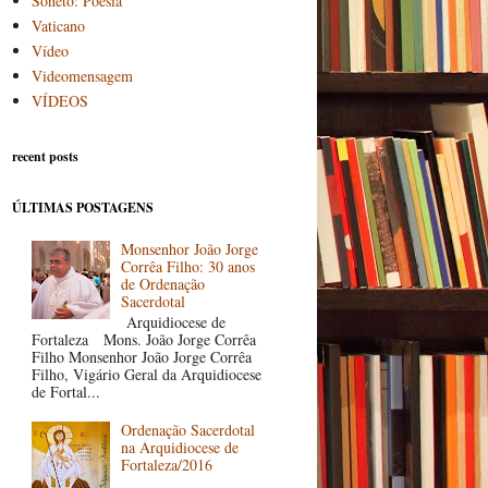
Soneto: Poesia
Vaticano
Vídeo
Videomensagem
VÍDEOS
recent posts
ÚLTIMAS POSTAGENS
Monsenhor João Jorge
Corrêa Filho: 30 anos
de Ordenação
Sacerdotal
Arquidiocese de
Fortaleza Mons. João Jorge Corrêa
Filho Monsenhor João Jorge Corrêa
Filho, Vigário Geral da Arquidiocese
de Fortal...
Ordenação Sacerdotal
na Arquidiocese de
Fortaleza/2016